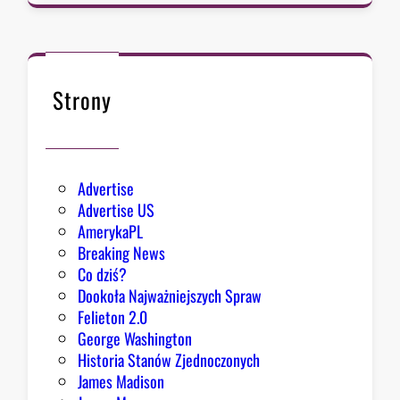
o
z
ł
y
k
s
n
i
ę
Strony
ę
ł
z
o
e
k
Advertise
s
Advertise US
t
AmerykaPL
r
Breaking News
a
Co dziś?
d
Dookoła Najważniejszych Spraw
y
Felieton 2.0
c
George Washington
j
Historia Stanów Zjednoczonych
ą
James Madison
Z