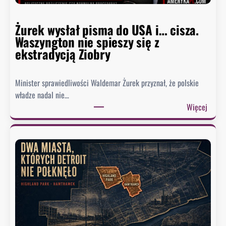
a
w
Żurek wysłał pisma do USA i… cisza.
F
Waszyngton nie spieszy się z
a
ekstradycją Ziobry
u
c
i
Minister sprawiedliwości Waldemar Żurek przyznał, że polskie
e
władze nadal nie…
g
:
Więcej
o
Ż
.
u
B
r
y
e
ł
k
y
w
d
y
o
s
r
ł
a