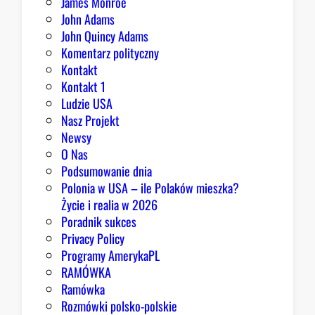
James Monroe
i
John Adams
o
John Quincy Adams
b
Komentarz polityczny
r
Kontakt
y
Kontakt 1
Ludzie USA
Nasz Projekt
Newsy
O Nas
Podsumowanie dnia
Polonia w USA – ile Polaków mieszka?
Życie i realia w 2026
Poradnik sukces
Privacy Policy
Programy AmerykaPL
RAMÓWKA
Ramówka
Rozmówki polsko-polskie