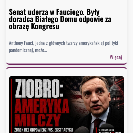
Senat uderza w Fauciego. Były
doradca Białego Domu odpowie za
obrazę Kongresu
Anthony Fauci, jedna z głównych twarzy amerykańskiej polityki
pandemicznej, może…
:
Więcej
S
e
n
a
t
u
d
e
r
z