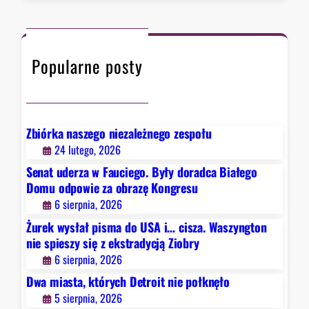
.
r
k
i
W
c
t
e
a
h
ó
z
s
Popularne posty
r
a
z
y
o
y
c
b
n
h
r
g
D
a
Zbiórka naszego niezależnego zespołu
t
e
z
24 lutego, 2026
o
t
ę
Senat uderza w Fauciego. Były doradca Białego
n
r
K
Domu odpowie za obrazę Kongresu
n
o
o
6 sierpnia, 2026
i
i
n
e
Żurek wysłał pisma do USA i… cisza. Waszyngton
t
g
s
nie spieszy się z ekstradycją Ziobry
n
r
p
6 sierpnia, 2026
i
e
i
e
Dwa miasta, których Detroit nie połknęło
s
e
p
u
5 sierpnia, 2026
s