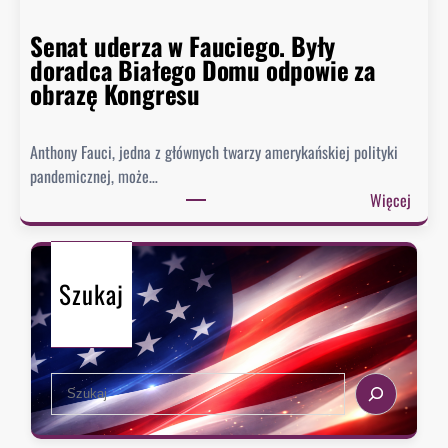
y
n
p
Senat uderza w Fauciego. Były
o
o
doradca Białego Domu odpowie za
s
z
obrazę Kongresu
i
i
w
o
k
Anthony Fauci, jedna z głównych twarzy amerykańskiej polityki
m
i
pandemicznej, może…
w
e
:
Więcej
h
s
S
i
z
e
s
e
n
t
n
Szukaj
a
o
i
t
r
,
u
i
k
d
i
i
S
e
e
e
r
d
a
z