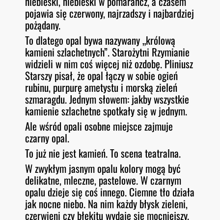
niebieski, niebieski w pomarańcz, a czasem
pojawia się czerwony, najrzadszy i najbardziej
pożądany.
To dlatego opal bywa nazywany „królową
kamieni szlachetnych”. Starożytni Rzymianie
widzieli w nim coś więcej niż ozdobę. Pliniusz
Starszy pisał, że opal łączy w sobie ogień
rubinu, purpurę ametystu i morską zieleń
szmaragdu. Jednym słowem: jakby wszystkie
kamienie szlachetne spotkały się w jednym.
Ale wśród opali osobne miejsce zajmuje
czarny opal.
To już nie jest kamień. To scena teatralna.
W zwykłym jasnym opalu kolory mogą być
delikatne, mleczne, pastelowe. W czarnym
opalu dzieje się coś innego. Ciemne tło działa
jak nocne niebo. Na nim każdy błysk zieleni,
czerwieni czy błękitu wydaje się mocniejszy.