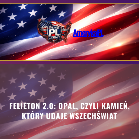
Przejdź
do
treści
AmerykaPL
FELIETON 2.0: OPAL, CZYLI KAMIEŃ,
KTÓRY UDAJE WSZECHŚWIAT