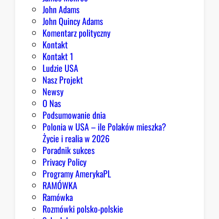
w
John Adams
i
John Quincy Adams
e
Komentarz polityczny
z
Kontakt
a
Kontakt 1
o
Ludzie USA
b
Nasz Projekt
r
Newsy
a
O Nas
z
Podsumowanie dnia
ę
Polonia w USA – ile Polaków mieszka?
K
Życie i realia w 2026
o
Poradnik sukces
n
Privacy Policy
g
Programy AmerykaPL
r
RAMÓWKA
e
Ramówka
s
Rozmówki polsko-polskie
u