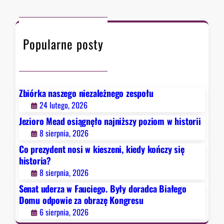
y
r
a
k
c
w
o
h
F
ń
Popularne posty
a
c
u
z
c
y
i
s
e
Zbiórka naszego niezależnego zespołu
i
g
24 lutego, 2026
ę
o
Jezioro Mead osiągnęło najniższy poziom w historii
h
.
8 sierpnia, 2026
i
B
s
Co prezydent nosi w kieszeni, kiedy kończy się
y
t
historia?
ł
o
8 sierpnia, 2026
y
r
d
Senat uderza w Fauciego. Były doradca Białego
i
o
Domu odpowie za obrazę Kongresu
a
r
6 sierpnia, 2026
?
a