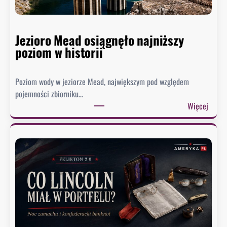
Jezioro Mead osiągnęło najniższy
poziom w historii
Poziom wody w jeziorze Mead, największym pod względem
pojemności zbiorniku…
:
Więcej
J
e
z
i
o
r
o
M
e
a