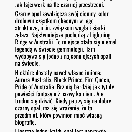
Jak fajerwerk na tle czarnej przestrzeni.
Czarny opal zawdzięcza swój ciemny kolor
drobnym cząstkom obecnym w jego
strukturze, m.in. związkom węgla i siarki
żelaza. Najsłynniejsze pochodzą z Lightning
Ridge w Australii. To miejsce stało się niemal
legendą w świecie gemmologii. Tam
wydobywa się jedne z najcenniejszych opali
na świecie.
Niektóre dostały nawet własne imiona:
Aurora Australis, Black Prince, Fire Queen,
Pride of Australia. Brzmią bardziej jak tytuły
powieści fantasy niż nazwy kamieni. Ale
trudno się dziwić. Kiedy patrzy się na dobry
czarny opal, ma się wrażenie, że to
przedmiot, który powinien mieć własną
biografię.
I jeszcze jedno: każdy opal jest naprawdę