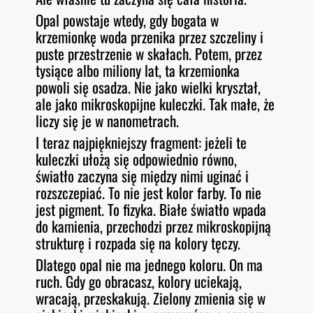
Opal powstaje wtedy, gdy bogata w
krzemionkę woda przenika przez szczeliny i
puste przestrzenie w skałach. Potem, przez
tysiące albo miliony lat, ta krzemionka
powoli się osadza. Nie jako wielki kryształ,
ale jako mikroskopijne kuleczki. Tak małe, że
liczy się je w nanometrach.
I teraz najpiękniejszy fragment: jeżeli te
kuleczki ułożą się odpowiednio równo,
światło zaczyna się między nimi uginać i
rozszczepiać. To nie jest kolor farby. To nie
jest pigment. To fizyka. Białe światło wpada
do kamienia, przechodzi przez mikroskopijną
strukturę i rozpada się na kolory tęczy.
Dlatego opal nie ma jednego koloru. On ma
ruch. Gdy go obracasz, kolory uciekają,
wracają, przeskakują. Zielony zmienia się w