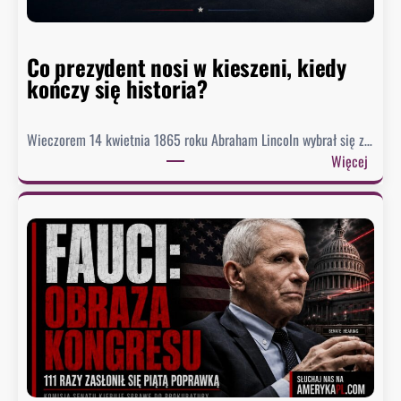
d
o
Co prezydent nosi w kieszeni, kiedy
s
kończy się historia?
i
ą
g
Wieczorem 14 kwietnia 1865 roku Abraham Lincoln wybrał się z…
n
:
Więcej
ę
C
ł
o
o
p
n
r
a
e
j
z
n
y
i
d
ż
e
s
n
z
t