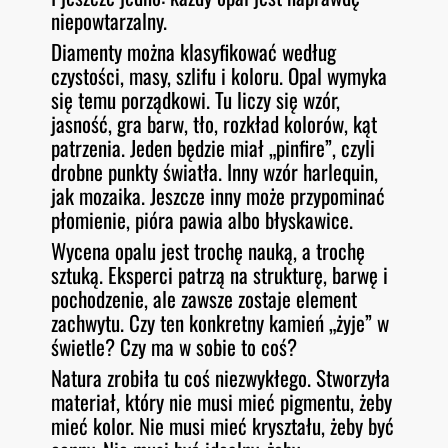
niepowtarzalny.
Diamenty można klasyfikować według
czystości, masy, szlifu i koloru. Opal wymyka
się temu porządkowi. Tu liczy się wzór,
jasność, gra barw, tło, rozkład kolorów, kąt
patrzenia. Jeden będzie miał „pinfire”, czyli
drobne punkty światła. Inny wzór harlequin,
jak mozaika. Jeszcze inny może przypominać
płomienie, pióra pawia albo błyskawice.
Wycena opalu jest trochę nauką, a trochę
sztuką. Eksperci patrzą na strukturę, barwę i
pochodzenie, ale zawsze zostaje element
zachwytu. Czy ten konkretny kamień „żyje” w
świetle? Czy ma w sobie to coś?
Natura zrobiła tu coś niezwykłego. Stworzyła
materiał, który nie musi mieć pigmentu, żeby
mieć kolor. Nie musi mieć kryształu, żeby być