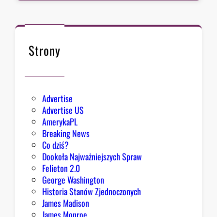
d
c
a
B
Strony
i
a
ł
e
Advertise
g
Advertise US
o
AmerykaPL
D
Breaking News
o
Co dziś?
m
Dookoła Najważniejszych Spraw
u
Felieton 2.0
o
George Washington
d
Historia Stanów Zjednoczonych
p
James Madison
o
James Monroe