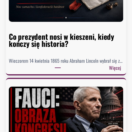
M
e
a
d
o
Co prezydent nosi w kieszeni, kiedy
s
kończy się historia?
i
ą
g
Wieczorem 14 kwietnia 1865 roku Abraham Lincoln wybrał się z…
n
:
Więcej
ę
C
ł
o
o
p
n
r
a
e
j
z
n
y
i
d
ż
e