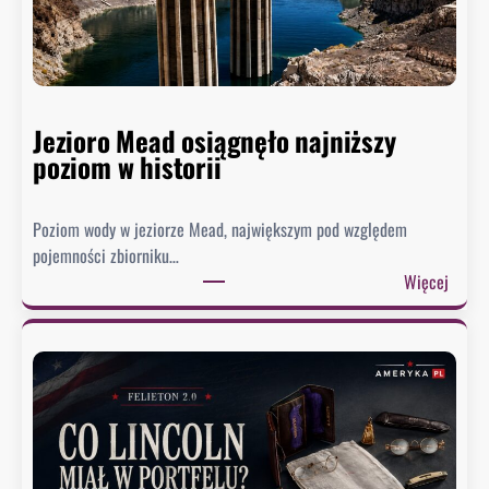
Jezioro Mead osiągnęło najniższy
poziom w historii
Poziom wody w jeziorze Mead, największym pod względem
pojemności zbiorniku…
:
Więcej
J
e
z
i
o
r
o