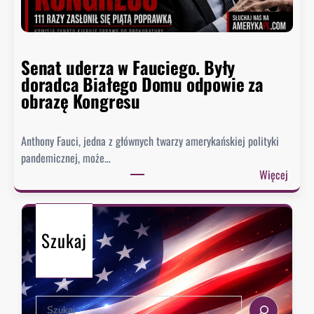
s
n
z
t
y
n
p
Senat uderza w Fauciego. Były
o
o
doradca Białego Domu odpowie za
s
z
obrazę Kongresu
i
i
w
o
k
Anthony Fauci, jedna z głównych twarzy amerykańskiej polityki
m
i
pandemicznej, może…
w
e
:
Więcej
h
s
S
i
z
e
s
e
n
t
n
Szukaj
a
o
i
t
r
,
u
i
k
d
i
i
S
e