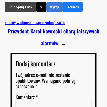
𝕏
Wykop
Facebook
Kopiuj Link
Zmiany w ubieganiu się o zieloną kartę
Prezydent Karol Nawrocki ofiarą fałszywych
alarmów
→
Dodaj komentarz
Twój adres e-mail nie zostanie
opublikowany.
Wymagane pola są
oznaczone
*
Komentarz
*