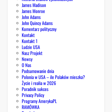
p
James Madison
o
James Monroe
w
John Adams
i
John Quincy Adams
e
Komentarz polityczny
z
Kontakt
a
Kontakt 1
o
Ludzie USA
b
Nasz Projekt
r
Newsy
a
O Nas
z
Podsumowanie dnia
ę
Polonia w USA – ile Polaków mieszka?
K
Życie i realia w 2026
o
Poradnik sukces
n
Privacy Policy
g
Programy AmerykaPL
r
RAMÓWKA
e