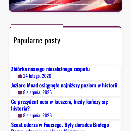
e
e
r
d
a
z
y
r
a
k
c
w
o
h
F
ń
Popularne posty
a
c
u
z
c
y
i
s
e
Zbiórka naszego niezależnego zespołu
i
g
24 lutego, 2026
ę
o
Jezioro Mead osiągnęło najniższy poziom w historii
h
.
8 sierpnia, 2026
i
B
s
Co prezydent nosi w kieszeni, kiedy kończy się
y
t
historia?
ł
o
8 sierpnia, 2026
y
r
d
Senat uderza w Fauciego. Były doradca Białego
i