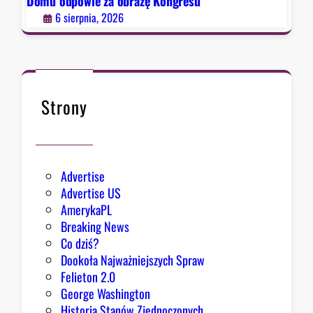
o
Domu odpowie za obrazę Kongresu
a
r
6 sierpnia, 2026
?
a
d
c
a
B
Strony
i
a
ł
e
Advertise
g
Advertise US
o
AmerykaPL
D
Breaking News
o
Co dziś?
m
Dookoła Najważniejszych Spraw
u
Felieton 2.0
o
George Washington
d
Historia Stanów Zjednoczonych