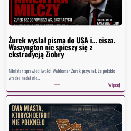
e
r
z
a
w
Żurek wysłał pisma do USA i… cisza.
F
Waszyngton nie spieszy się z
a
ekstradycją Ziobry
u
c
i
Minister sprawiedliwości Waldemar Żurek przyznał, że polskie
e
władze nadal nie…
g
:
Więcej
o
Ż
.
u
B
r
y
e
ł
k
y
w
d