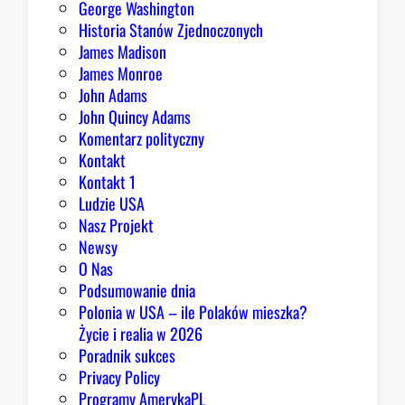
George Washington
j
Historia Stanów Zjednoczonych
ą
James Madison
Z
James Monroe
i
John Adams
o
John Quincy Adams
b
Komentarz polityczny
r
Kontakt
y
Kontakt 1
Ludzie USA
Nasz Projekt
Newsy
O Nas
Podsumowanie dnia
Polonia w USA – ile Polaków mieszka?
Życie i realia w 2026
Poradnik sukces
Privacy Policy
Programy AmerykaPL