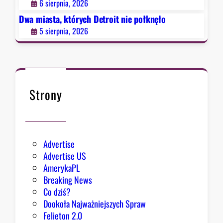
p
6 sierpnia, 2026
i
e
i
e
Dwa miasta, których Detroit nie połknęło
s
e
p
u
5 sierpnia, 2026
s
o
z
ł
y
k
s
n
i
ę
Strony
ę
ł
z
o
e
k
Advertise
s
Advertise US
t
AmerykaPL
r
Breaking News
a
Co dziś?
d
Dookoła Najważniejszych Spraw
y
Felieton 2.0
c