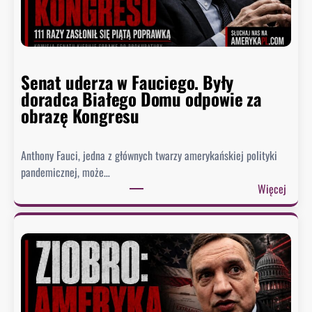
Senat uderza w Fauciego. Były
doradca Białego Domu odpowie za
obrazę Kongresu
Anthony Fauci, jedna z głównych twarzy amerykańskiej polityki
pandemicznej, może…
:
Więcej
S
e
n
a
t
u
d