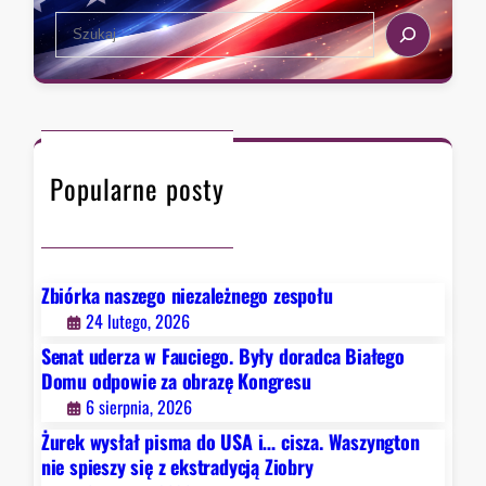
s
d
s
S
t
p
z
e
a
o
a
a
,
w
.
r
k
i
W
c
t
e
a
h
ó
z
s
Popularne posty
r
a
z
y
o
y
c
b
n
h
r
g
D
a
Zbiórka naszego niezależnego zespołu
t
e
z
24 lutego, 2026
o
t
ę
Senat uderza w Fauciego. Były doradca Białego
n
r
K
Domu odpowie za obrazę Kongresu
n
o
o
6 sierpnia, 2026
i
i
n
e
Żurek wysłał pisma do USA i… cisza. Waszyngton
t
g
s
nie spieszy się z ekstradycją Ziobry
n
r