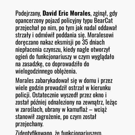
Podejrzany,
David Eric Morales
, zginął, gdy
opancerzony pojazd policyjny typu BearCat
przejechał po nim, po tym jak nadal oddawał
strzały i odmówił poddania się. Moralesowi
doręczano nakaz eksmisji po 35 dniach
niepłacenia czynszu, kiedy nagle otworzył
ogień do funkcjonariuszy w czym wyglądało
na zasadzkę, co doprowadziło do
wielogodzinnego oblężenia.
Morales zabarykadował się w domu i przez
wiele godzin prowadził ostrzał w kierunku
policji. Ostatecznie wyszedł przez okno i
został później odnaleziony na zewnątrz, leżąc
w zaroślach, ubrany w kamuflaż – wciąż
stanowił zagrożenie, po czym został
przejechany.
Zidentyfikowano, że funkcjonariuszem,