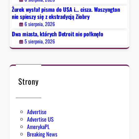
i
i
n
e
Żurek wysłał pisma do USA i… cisza. Waszyngton
t
g
s
nie spieszy się z ekstradycją Ziobry
n
r
p
6 sierpnia, 2026
i
e
i
e
Dwa miasta, których Detroit nie połknęło
s
e
p
u
5 sierpnia, 2026
s
o
z
ł
y
k
s
n
i
ę
Strony
ę
ł
z
o
e
k
Advertise
s
Advertise US
t
AmerykaPL
r
Breaking News
a