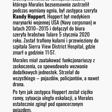
którego Morales bezsensownie zastrzelił
podczas wymiany ognia, był zastępca szeryfa
Randy Hoppert
. Hoppert był medykiem
marynarki wojennej USA (Navy corpsman) w
latach 2010–2015 i dołączył do biura
szeryfa hrabstwa Tulare 5 stycznia 2020
roku. Został trafiony kulami i przewieziony do
szpitala Sierra View District Hospital, gdzie
zmarł o godzinie 11:57.
Morales miał zaatakować funkcjonariuszy z
zaskoczenia, co spowodowało wezwanie
dodatkowych jednostek. Strzelał do
wszystkiego – pojazdów, policjantów, a nawet
drona.
Po tym jak zastępca Hoppert został ciężko
ranny, sytuacja uległa eskalacji, a Morales
ostatecznie zginął pod opancerzonym
pojazdem.