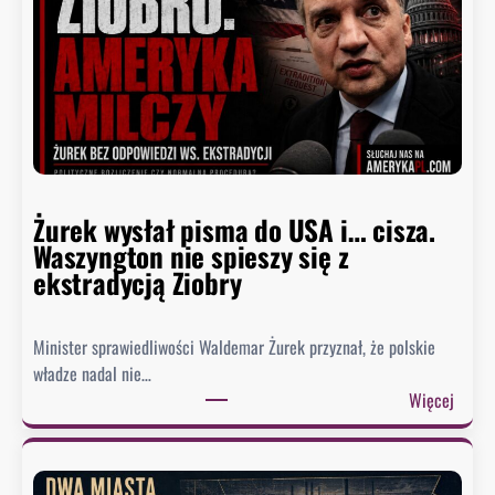
t
u
d
e
r
z
a
w
Żurek wysłał pisma do USA i… cisza.
F
Waszyngton nie spieszy się z
a
ekstradycją Ziobry
u
c
i
Minister sprawiedliwości Waldemar Żurek przyznał, że polskie
e
władze nadal nie…
g
:
Więcej
o
Ż
.
u
B
r
y