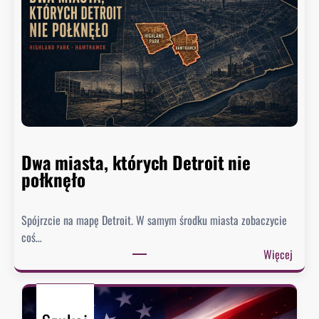
e
ł
k
y
w
d
y
o
s
r
ł
a
a
d
ł
c
p
a
Dwa miasta, których Detroit nie
i
B
połknęło
s
i
m
a
a
Spójrzcie na mapę Detroit. W samym środku miasta zobaczycie
ł
d
coś…
e
o
:
Więcej
g
U
D
o
S
w
D
A
a
o
i