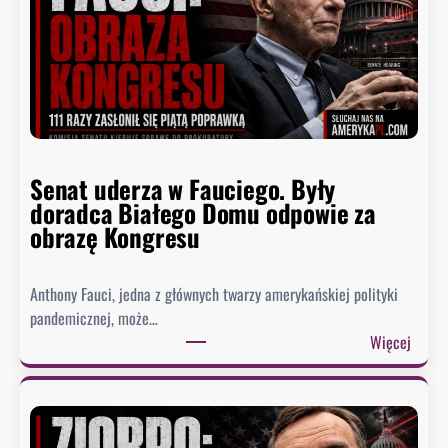
Senat uderza w Fauciego. Były
doradca Białego Domu odpowie za
obrazę Kongresu
Anthony Fauci, jedna z głównych twarzy amerykańskiej polityki
pandemicznej, może…
:
Więcej
S
e
n
a