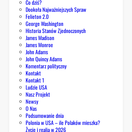
Co dziś?
d
Dookoła Najważniejszych Spraw
y
Felieton 2.0
c
George Washington
j
Historia Stanów Zjednoczonych
ą
James Madison
Z
James Monroe
i
John Adams
o
John Quincy Adams
b
Komentarz polityczny
r
Kontakt
y
Kontakt 1
Ludzie USA
Nasz Projekt
Newsy
O Nas
Podsumowanie dnia
Polonia w USA – ile Polaków mieszka?
Życie i realia w 2026