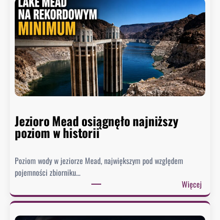
Jezioro Mead osiągnęło najniższy
poziom w historii
Poziom wody w jeziorze Mead, największym pod względem
pojemności zbiorniku…
:
Więcej
J
e
z