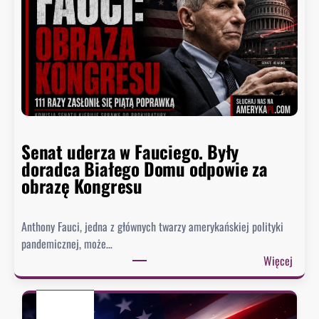
a
e
j
z
n
y
i
d
ż
e
s
n
z
t
y
n
p
Senat uderza w Fauciego. Były
o
o
doradca Białego Domu odpowie za
s
z
obrazę Kongresu
i
i
w
o
k
Anthony Fauci, jedna z głównych twarzy amerykańskiej polityki
m
i
pandemicznej, może…
w
e
:
Więcej
h
s
S
i
z
e
s
e
n
t