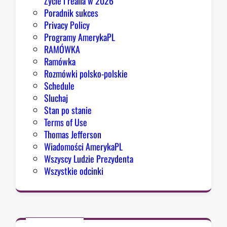
Życie i realia w 2026
o
Poradnik sukces
n
Privacy Policy
g
Programy AmerykaPL
r
RAMÓWKA
e
Ramówka
s
Rozmówki polsko-polskie
u
Schedule
Sluchaj
Stan po stanie
Terms of Use
Thomas Jefferson
Wiadomości AmerykaPL
Wszyscy Ludzie Prezydenta
Wszystkie odcinki