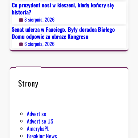
s
Co prezydent nosi w kieszeni, kiedy kończy się
y
t
historia?
ł
o
8 sierpnia, 2026
y
r
d
Senat uderza w Fauciego. Były doradca Białego
i
o
Domu odpowie za obrazę Kongresu
a
r
6 sierpnia, 2026
?
a
d
c
a
B
Strony
i
a
ł
e
Advertise
g
Advertise US
o
AmerykaPL
D
Breaking News