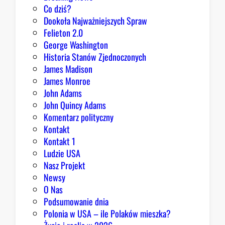
o
Co dziś?
m
Dookoła Najważniejszych Spraw
u
Felieton 2.0
o
George Washington
d
Historia Stanów Zjednoczonych
p
James Madison
o
James Monroe
w
John Adams
i
John Quincy Adams
e
Komentarz polityczny
z
Kontakt
a
Kontakt 1
o
Ludzie USA
b
Nasz Projekt
r
Newsy
a
O Nas
z
Podsumowanie dnia
ę
Polonia w USA – ile Polaków mieszka?
K