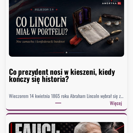
i
o
r
o
M
e
a
d
o
Co prezydent nosi w kieszeni, kiedy
s
kończy się historia?
i
ą
g
Wieczorem 14 kwietnia 1865 roku Abraham Lincoln wybrał się z…
n
:
Więcej
ę
C
ł
o
o
p
n
r