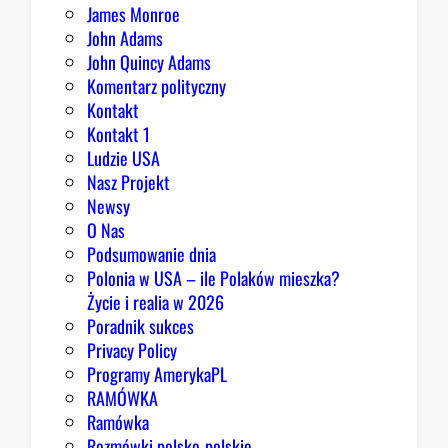
James Monroe
i
John Adams
o
John Quincy Adams
b
Komentarz polityczny
r
Kontakt
y
Kontakt 1
Ludzie USA
Nasz Projekt
Newsy
O Nas
Podsumowanie dnia
Polonia w USA – ile Polaków mieszka?
Życie i realia w 2026
Poradnik sukces
Privacy Policy
Programy AmerykaPL
RAMÓWKA
Ramówka
Rozmówki polsko-polskie