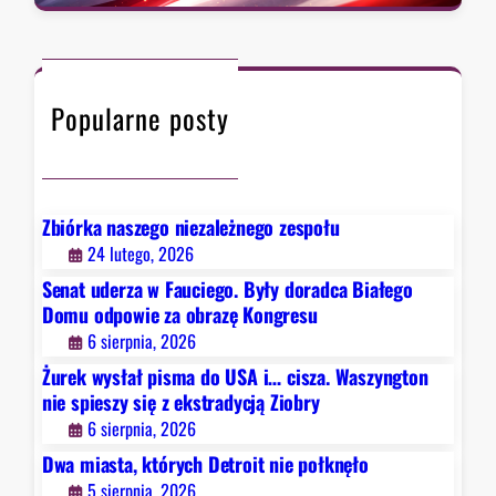
a
,
w
.
r
k
i
W
c
t
e
a
h
ó
z
s
Popularne posty
r
a
z
y
o
y
c
b
n
h
r
g
D
a
Zbiórka naszego niezależnego zespołu
t
e
z
24 lutego, 2026
o
t
ę
Senat uderza w Fauciego. Były doradca Białego
n
r
K
Domu odpowie za obrazę Kongresu
n
o
o
6 sierpnia, 2026
i
i
n
e
Żurek wysłał pisma do USA i… cisza. Waszyngton
t
g
s
nie spieszy się z ekstradycją Ziobry
n
r
p
6 sierpnia, 2026
i
e
i
e
Dwa miasta, których Detroit nie połknęło
s
e
p
u
5 sierpnia, 2026