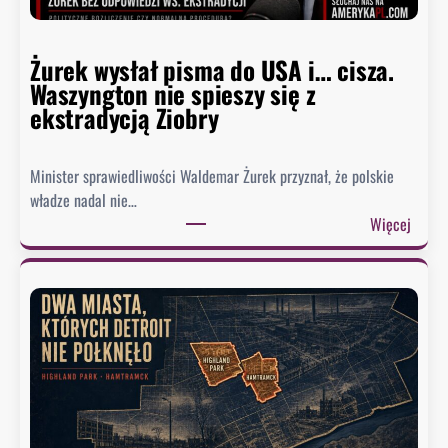
a
w
Żurek wysłał pisma do USA i… cisza.
F
Waszyngton nie spieszy się z
a
ekstradycją Ziobry
u
c
i
Minister sprawiedliwości Waldemar Żurek przyznał, że polskie
e
władze nadal nie…
g
:
Więcej
o
Ż
.
u
B
r
y
e
ł
k
y
w
d
y
o
s
r
ł