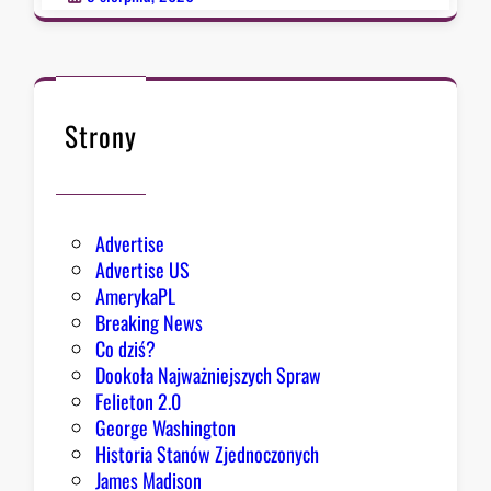
s
o
z
ł
y
k
s
n
i
ę
Strony
ę
ł
z
o
e
k
Advertise
s
Advertise US
t
AmerykaPL
r
Breaking News
a
Co dziś?
d
Dookoła Najważniejszych Spraw
y
Felieton 2.0
c
George Washington
j
Historia Stanów Zjednoczonych
ą
James Madison
Z