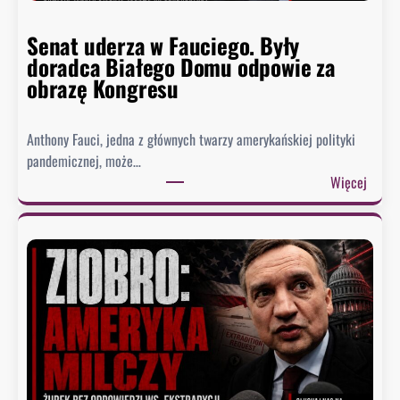
Senat uderza w Fauciego. Były
doradca Białego Domu odpowie za
obrazę Kongresu
Anthony Fauci, jedna z głównych twarzy amerykańskiej polityki
pandemicznej, może…
:
Więcej
S
e
n
a
t
u
d
e
r
z