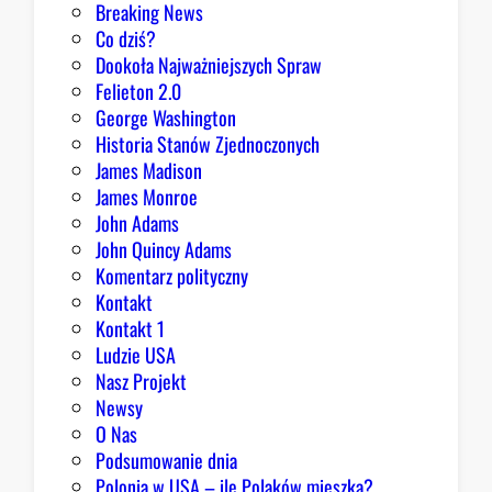
Breaking News
a
Co dziś?
d
Dookoła Najważniejszych Spraw
y
Felieton 2.0
c
George Washington
j
Historia Stanów Zjednoczonych
ą
James Madison
Z
James Monroe
i
John Adams
o
John Quincy Adams
b
Komentarz polityczny
r
Kontakt
y
Kontakt 1
Ludzie USA
Nasz Projekt
Newsy
O Nas
Podsumowanie dnia
Polonia w USA – ile Polaków mieszka?