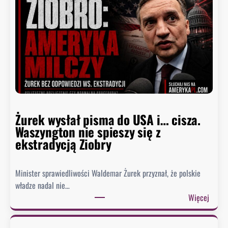
a
t
u
d
e
r
z
a
w
Żurek wysłał pisma do USA i… cisza.
F
Waszyngton nie spieszy się z
a
ekstradycją Ziobry
u
c
i
Minister sprawiedliwości Waldemar Żurek przyznał, że polskie
e
władze nadal nie…
g
:
Więcej
o
Ż
.
u
B