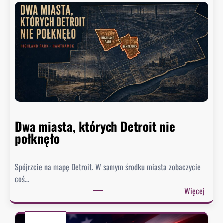
r
y
e
ł
k
y
w
d
y
o
s
r
ł
a
a
d
ł
c
p
a
Dwa miasta, których Detroit nie
i
B
połknęło
s
i
m
a
a
Spójrzcie na mapę Detroit. W samym środku miasta zobaczycie
ł
d
coś…
e
o
:
Więcej
g
U
D
o
S
w
D
A