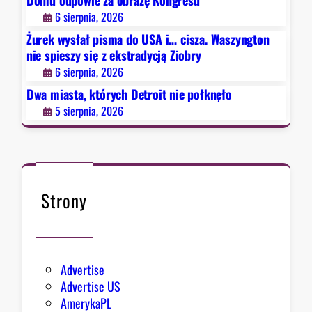
Domu odpowie za obrazę Kongresu
n
o
o
6 sierpnia, 2026
i
i
n
e
Żurek wysłał pisma do USA i… cisza. Waszyngton
t
g
s
nie spieszy się z ekstradycją Ziobry
n
r
p
6 sierpnia, 2026
i
e
i
e
Dwa miasta, których Detroit nie połknęło
s
e
p
u
5 sierpnia, 2026
s
o
z
ł
y
k
s
n
i
ę
Strony
ę
ł
z
o
e
k
Advertise
s
Advertise US
t
AmerykaPL
r