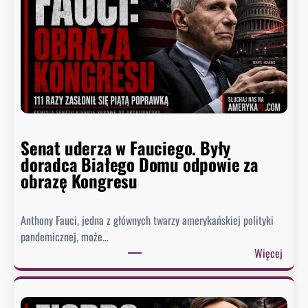
Senat uderza w Fauciego. Były
doradca Białego Domu odpowie za
obrazę Kongresu
Anthony Fauci, jedna z głównych twarzy amerykańskiej polityki
pandemicznej, może…
:
Więcej
S
e
n