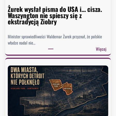
w
Żurek wysłał pisma do USA i… cisza.
F
Waszyngton nie spieszy się z
a
ekstradycją Ziobry
u
c
i
Minister sprawiedliwości Waldemar Żurek przyznał, że polskie
e
władze nadal nie…
g
:
Więcej
o
Ż
.
u
B
r
y
e
ł
k
y
w
d
y
o
s
r
ł
a
a
d