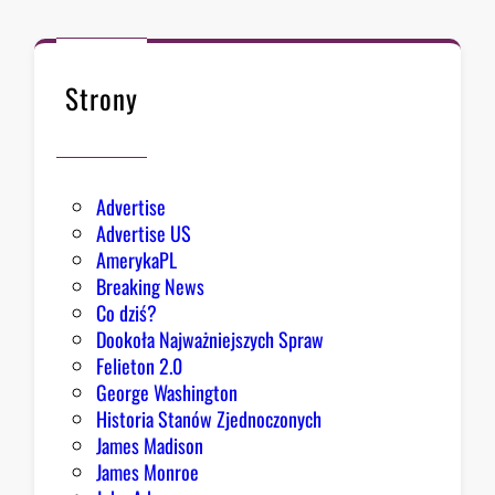
ł
y
k
s
n
i
ę
Strony
ę
ł
z
o
e
k
Advertise
s
Advertise US
t
AmerykaPL
r
Breaking News
a
Co dziś?
d
Dookoła Najważniejszych Spraw
y
Felieton 2.0
c
George Washington
j
Historia Stanów Zjednoczonych
ą
James Madison
Z
James Monroe
i