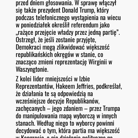
przed dniem głosowania. W sprawę włączył
się także prezydent Donald Trump, który
podczas telefonicznego wystąpienia na wiecu
w poniedziałek określił referendum jako
„rażące przejęcie władzy przez jedną partię”.
Ostrzegł, że jeśli zostanie przyjęte,
Demokraci mogą zlikwidować większość
republikańskich okręgów w stanie, co
znacząco zmieni reprezentację Wirginii w
Waszyngtonie.
Z kolei lider mniejszości w Izbie
Reprezentantów, Hakeem Jeffries, podkreślał,
że działania te są odpowiedzią na
wcześniejsze decyzje Republikanów,
zachęcanych – jego zdaniem – przez Trumpa
do manipulowania mapą wyborczą w innych
stanach. Według niego to wyborcy powinni
decydować o tym, która partia ma większość
w Kongresie, a nie działania polityczne na