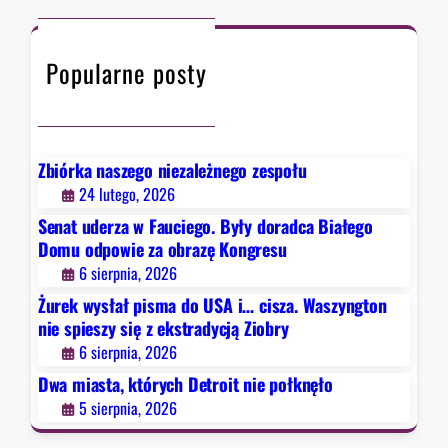
i
W
c
t
e
a
h
ó
z
s
Popularne posty
r
a
z
y
o
y
c
b
n
h
r
g
D
a
Zbiórka naszego niezależnego zespołu
t
e
z
24 lutego, 2026
o
t
ę
Senat uderza w Fauciego. Były doradca Białego
n
r
K
Domu odpowie za obrazę Kongresu
n
o
o
6 sierpnia, 2026
i
i
n
e
Żurek wysłał pisma do USA i… cisza. Waszyngton
t
g
s
nie spieszy się z ekstradycją Ziobry
n
r
p
6 sierpnia, 2026
i
e
i
e
Dwa miasta, których Detroit nie połknęło
s
e
p
u
5 sierpnia, 2026
s
o
z