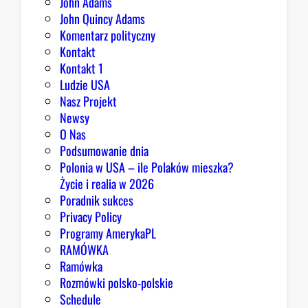
John Adams
o
John Quincy Adams
b
Komentarz polityczny
r
Kontakt
y
Kontakt 1
Ludzie USA
Nasz Projekt
Newsy
O Nas
Podsumowanie dnia
Polonia w USA – ile Polaków mieszka?
Życie i realia w 2026
Poradnik sukces
Privacy Policy
Programy AmerykaPL
RAMÓWKA
Ramówka
Rozmówki polsko-polskie
Schedule