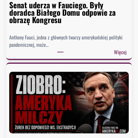
Senat uderza w Fauciego. Były
doradca Białego Domu odpowie za
obrazę Kongresu
Anthony Fauci, jedna z głównych twarzy amerykańskiej polityki
pandemicznej, może…
:
Więcej
S
e
n
a
t
u
d
e
r
z
a