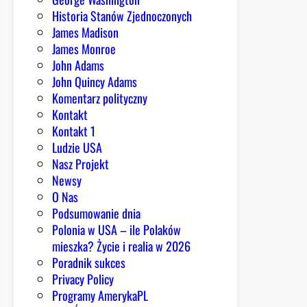
z
Historia Stanów Zjednoczonych
f
James Madison
u
James Monroe
n
John Adams
d
John Quincy Adams
u
Komentarz polityczny
s
Kontakt
z
Kontakt 1
u
Ludzie USA
o
Nasz Projekt
d
Newsy
b
O Nas
u
Podsumowanie dnia
d
Polonia w USA – ile Polaków
o
mieszka? Życie i realia w 2026
w
Poradnik sukces
y
Privacy Policy
z
Programy AmerykaPL
n