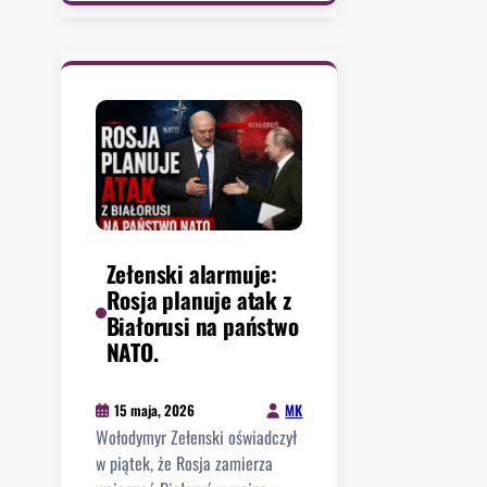
r
u
m
p
r
o
z
m
a
w
i
Zełenski alarmuje:
a
Rosja planuje atak z
ł
Białorusi na państwo
z
NATO.
X
i
MK
15 maja, 2026
o
Wołodymyr Zełenski oświadczył
T
w piątek, że Rosja zamierza
a