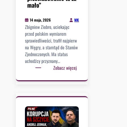
e
mało”
z
:
n
R
a
MK
14 maja, 2026
o
c
Zbigniew Ziobro, uciekając
s
z
przed polskim wymiarem
j
n
sprawiedliwości, trafił najpierw
a
e
na Węgry, a stamtąd do Stanów
p
j
Zjednoczonych. Ma status
l
d
uchodźcy przyznany…
a
e
:
Zobacz więcej
n
k
A
u
l
z
j
a
y
e
r
l
a
a
d
t
c
l
a
j
a
k
i
Z
z