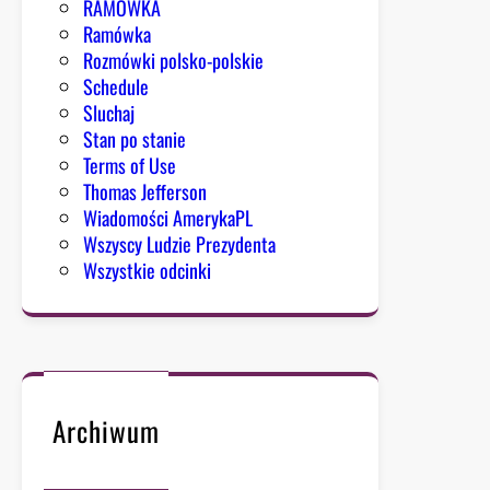
RAMÓWKA
i
Ramówka
k
Rozmówki polsko-polskie
n
Schedule
ę
Sluchaj
ł
Stan po stanie
y
Terms of Use
.
Thomas Jefferson
Wiadomości AmerykaPL
Wszyscy Ludzie Prezydenta
Wszystkie odcinki
Archiwum