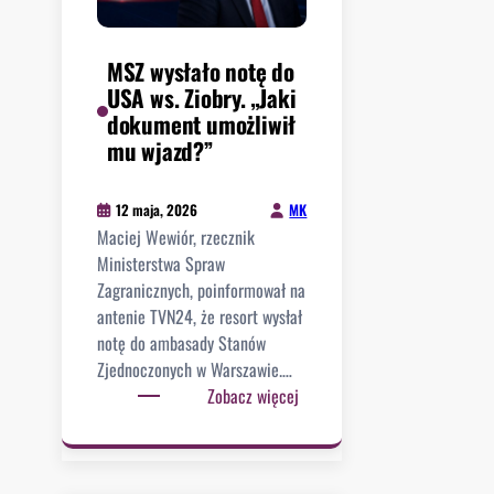
a
s
j
m
i
a
a
ę
MSZ wysłało notę do
J
ł
.
USA ws. Ziobry. „Jaki
e
o
S
dokument umożliwił
r
”
u
mu wjazd?”
m
k
a
c
k
MK
12 maja, 2026
e
a
Maciej Wewiór, rzecznik
s
,
Ministerstwa Spraw
p
c
Zagranicznych, poinformował na
r
z
antenie TVN24, że resort wysłał
e
y
notę do ambasady Stanów
s
l
Zjednoczonych w Warszawie.…
j
i
:
Zobacz więcej
i
c
M
n
z
S
a
ł
Z
K