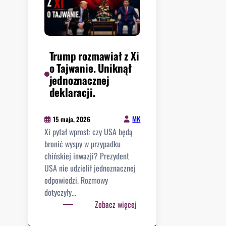
Trump rozmawiał z Xi
o Tajwanie. Uniknął
jednoznacznej
deklaracji.
MK
15 maja, 2026
Xi pytał wprost: czy USA będą
bronić wyspy w przypadku
chińskiej inwazji? Prezydent
USA nie udzielił jednoznacznej
odpowiedzi. Rozmowy
dotyczyły…
:
Zobacz więcej
T