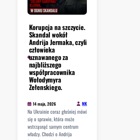
.
i
B
o
i
b
a
r
Korupcja na szczycie.
ł
y
Skandal wokół
o
w
Andrija Jermaka, czyli
r
U
człowieka
u
S
uznawanego za
s
A
najbliższego
i
?
współpracownika
n
N
Wołodymyra
a
o
Zełenskiego.
p
w
a
o
ń
MK
14 maja, 2026
j
s
Na Ukrainie coraz głośniej mówi
o
t
się o sprawie, która może
r
w
wstrząsnąć samym centrum
s
o
władzy. Chodzi o Andrija
k