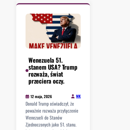
o
w
o
w
y
m
i
s
i
e
ł
s
k
a
j
a
ł
ę
u
o
E
z
n
u
n
o
Wenezuela 51.
r
a
t
stanem USA? Trump
o
w
ę
rozważa, świat
p
a
d
przeciera oczy.
e
n
o
j
e
U
s
MK
12 maja, 2026
g
S
k
Donald Trump oświadczył, że
o
A
ą
poważnie rozważa przyłączenie
z
w
.
Wenezueli do Stanów
a
s
B
Zjednoczonych jako 51. stanu.
n
.