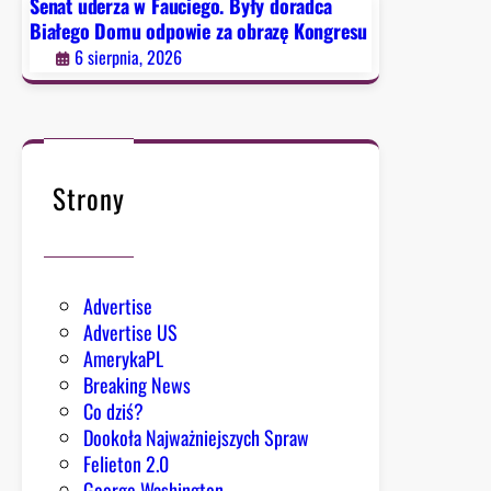
Senat uderza w Fauciego. Były doradca
k
Białego Domu odpowie za obrazę Kongresu
a
6 sierpnia, 2026
-
H
e
r
n
Strony
i
k
:
m
Advertise
i
Advertise US
l
AmerykaPL
i
Breaking News
a
Co dziś?
r
Dookoła Najważniejszych Spraw
d
Felieton 2.0
y
George Washington