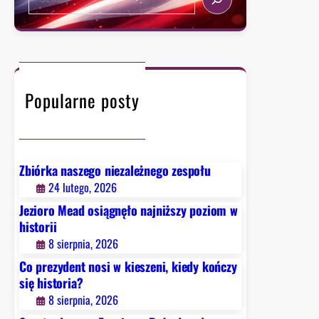
p
e
d
t
r
a
e
a
a
r
r
j
w
c
L
o
e
h
e
n
m
y
Popularne posty
a
.
e
.
n
.
Z
Zbiórka naszego niezależnego zespołu
a
24 lutego, 2026
j
Jezioro Mead osiągnęło najniższy poziom w
ą
historii
c
8 sierpnia, 2026
z
k
Co prezydent nosi w kieszeni, kiedy kończy
o
się historia?
w
8 sierpnia, 2026
s