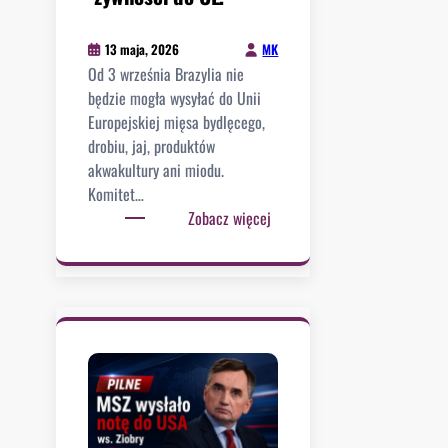
e
e
.
p
MK
13 maja, 2026
S
r
Od 3 września Brazylia nie
k
z
będzie mogła wysyłać do Unii
a
e
Europejskiej mięsa bydlęcego,
n
ś
drobiu, jaj, produktów
d
l
akwakultury ani miodu.
a
a
Komitet…
l
d
:
Zobacz więcej
w
o
A
o
w
j
k
a
e
ó
n
d
ł
i
n
A
e
a
n
t
k
d
o
d
r
z
a
i