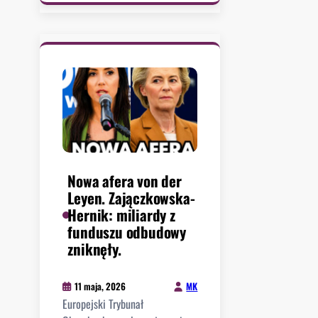
y
F
o
.
O
b
:
r
T
y
a
.
j
M
e
e
m
c
n
e
i
n
c
Nowa afera von der
a
a
Leyen. Zajączkowska-
s
p
Hernik: miliardy z
L
o
funduszu odbudowy
e
l
zniknęły.
w
s
a
k
n
MK
11 maja, 2026
i
d
Europejski Trybunał
e