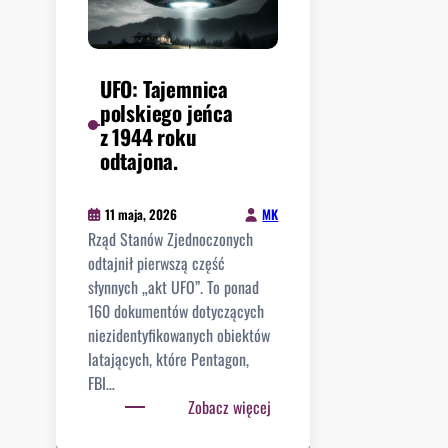
e
”
y
o
,
ł
w
U
ś
e
a
E
w
n
j
UFO: Tajemnica
.
i
s
ą
polskiego jeńca
a
k
m
z 1944 roku
t
i
i
odtajona.
p
e
l
r
g
c
z
MK
11 maja, 2026
o
z
e
Rząd Stanów Zjednoczonych
.
e
c
odtajnił pierwszą część
n
i
słynnych „akt UFO”. To ponad
i
e
160 dokumentów dotyczących
e
r
niezidentyfikowanych obiektów
w
a
latających, które Pentagon,
s
o
FBI…
.
c
:
Zobacz więcej
Z
z
U
i