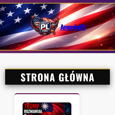
Przejdź
do
treści
AmerykaPL
STRONA GŁÓWNA