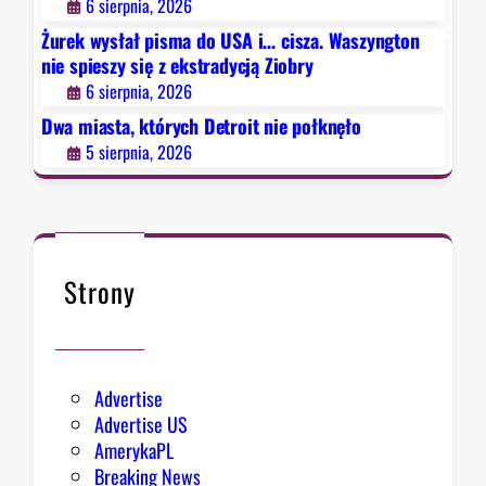
6 sierpnia, 2026
i
i
n
e
Żurek wysłał pisma do USA i… cisza. Waszyngton
t
g
s
nie spieszy się z ekstradycją Ziobry
n
r
p
6 sierpnia, 2026
i
e
i
e
Dwa miasta, których Detroit nie połknęło
s
e
p
u
5 sierpnia, 2026
s
o
z
ł
y
k
s
n
i
ę
Strony
ę
ł
z
o
e
k
Advertise
s
Advertise US
t
AmerykaPL
r
Breaking News
a