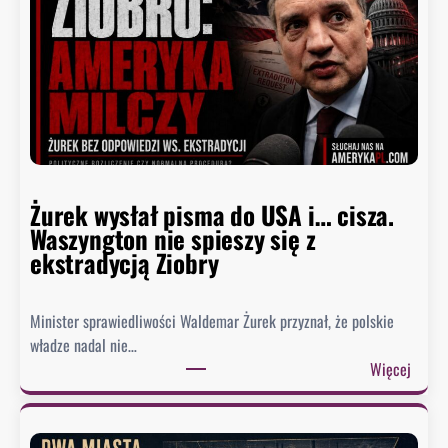
t
u
d
e
r
z
a
w
Żurek wysłał pisma do USA i… cisza.
F
Waszyngton nie spieszy się z
a
ekstradycją Ziobry
u
c
i
Minister sprawiedliwości Waldemar Żurek przyznał, że polskie
e
władze nadal nie…
g
:
Więcej
o
Ż
.
u
B
r