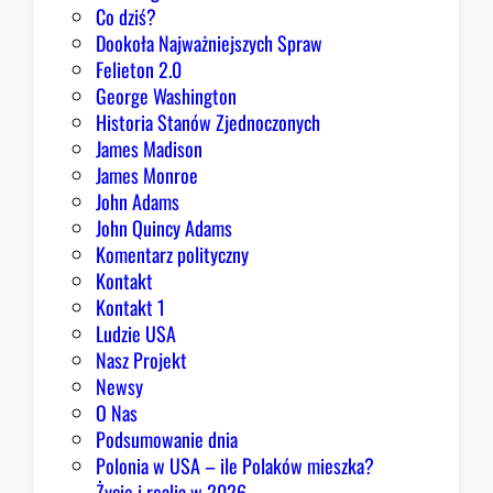
Co dziś?
d
Dookoła Najważniejszych Spraw
y
Felieton 2.0
c
George Washington
j
Historia Stanów Zjednoczonych
ą
James Madison
Z
James Monroe
i
John Adams
o
John Quincy Adams
b
Komentarz polityczny
r
Kontakt
y
Kontakt 1
Ludzie USA
Nasz Projekt
Newsy
O Nas
Podsumowanie dnia
Polonia w USA – ile Polaków mieszka?
Życie i realia w 2026