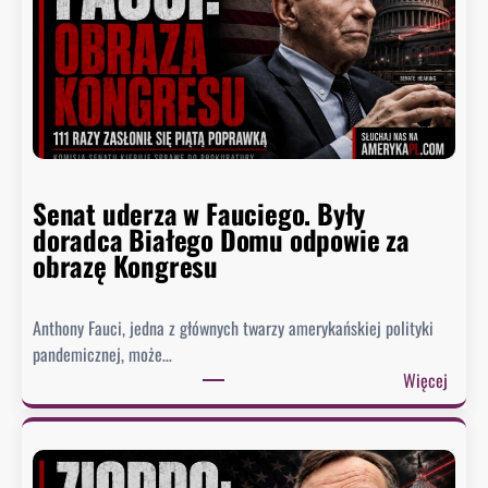
Senat uderza w Fauciego. Były
doradca Białego Domu odpowie za
obrazę Kongresu
Anthony Fauci, jedna z głównych twarzy amerykańskiej polityki
pandemicznej, może…
:
Więcej
S
e
n
a