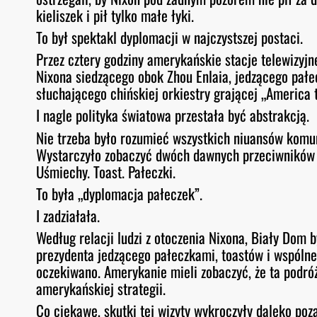
kieliszek i pił tylko małe łyki.
To był spektakl dyplomacji w najczystszej postaci.
Przez cztery godziny amerykańskie stacje telewizyj
Nixona siedzącego obok Zhou Enlaia, jedzącego pałe
słuchającego chińskiej orkiestry grającej „America
I nagle polityka światowa przestała być abstrakcją.
Nie trzeba było rozumieć wszystkich niuansów komun
Wystarczyło zobaczyć dwóch dawnych przeciwników s
Uśmiechy. Toast. Pałeczki.
To była „dyplomacja pałeczek”.
I zadziałała.
Według relacji ludzi z otoczenia Nixona, Biały Dom b
prezydenta jedzącego pałeczkami, toastów i wspólne
oczekiwano. Amerykanie mieli zobaczyć, że ta podró
amerykańskiej strategii.
Co ciekawe, skutki tej wizyty wykroczyły daleko poz