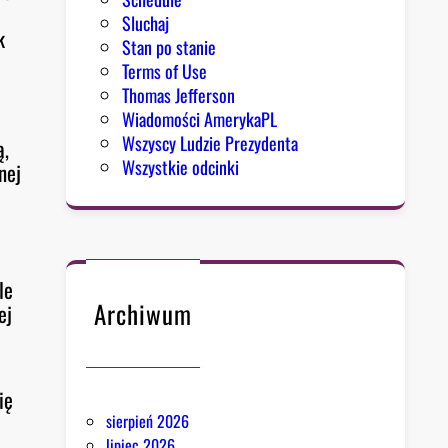
Sluchaj
k
Stan po stanie
Terms of Use
Thomas Jefferson
Wiadomości AmerykaPL
Wszyscy Ludzie Prezydenta
ą,
Wszystkie odcinki
nej
le
Archiwum
ej
ię
sierpień 2026
lipiec 2026