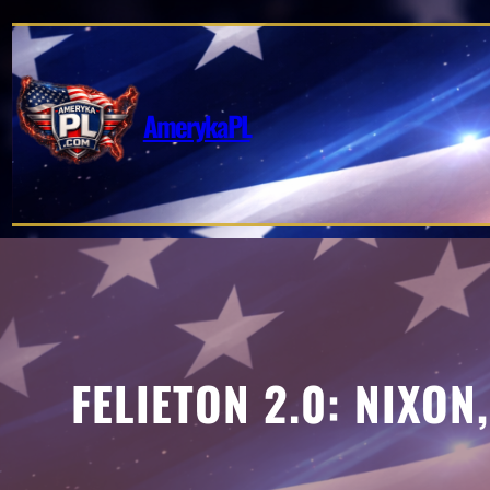
Przejdź
do
treści
AmerykaPL
FELIETON 2.0: NIXON