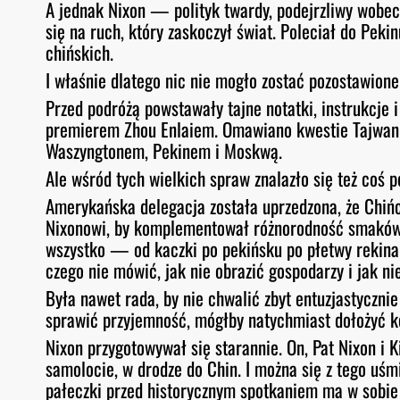
A jednak Nixon — polityk twardy, podejrzliwy wobe
się na ruch, który zaskoczył świat. Poleciał do Pek
chińskich.
I właśnie dlatego nic nie mogło zostać pozostawione
Przed podróżą powstawały tajne notatki, instrukcje 
premierem Zhou Enlaiem. Omawiano kwestie Tajwanu, 
Waszyngtonem, Pekinem i Moskwą.
Ale wśród tych wielkich spraw znalazło się też coś p
Amerykańska delegacja została uprzedzona, że Chińc
Nixonowi, by komplementował różnorodność smaków, 
wszystko — od kaczki po pekińsku po płetwy rekina c
czego nie mówić, jak nie obrazić gospodarzy i jak ni
Była nawet rada, by nie chwalić zbyt entuzjastycznie
sprawić przyjemność, mógłby natychmiast dołożyć ko
Nixon przygotowywał się starannie. On, Pat Nixon i 
samolocie, w drodze do Chin. I można się z tego uś
pałeczki przed historycznym spotkaniem ma w sobie 