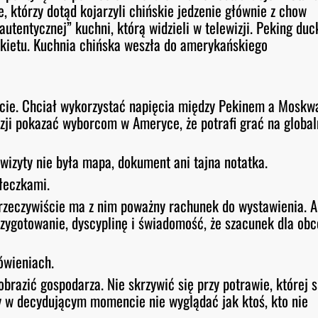
 którzy dotąd kojarzyli chińskie jedzenie głównie z chow
autentycznej” kuchni, którą widzieli w telewizji. Peking duc
nkietu. Kuchnia chińska weszła do amerykańskiego
iecie. Chciał wykorzystać napięcia między Pekinem a Moskw
azji pokazać wyborcom w Ameryce, że potrafi grać na global
wizyty nie była mapa, dokument ani tajna notatka.
łeczkami.
a rzeczywiście ma z nim poważny rachunek do wystawienia. A
rzygotowanie, dyscyplinę i świadomość, że szacunek dla obc
ówieniach.
brazić gospodarza. Nie skrzywić się przy potrawie, której s
eby w decydującym momencie nie wyglądać jak ktoś, kto nie