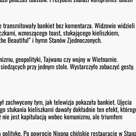
ne transmitowały bankiet bez komentarza. Widzowie widzieli
czkami, wznoszącego toast, stukającego kieliszkiem,
 the Beautiful” i hymn Stanów Zjednoczonych.
izmu, geopolityki, Tajwanu czy wojny w Wietnamie.
iedzących przy jednym stole. Wystarczyło zobaczyć gesty.
ył zachwycony tym, jak telewizja pokazała bankiet. Ujęcia
go stukania kieliszkami dawały dokładnie ten efekt, któreg
ż nie jest kapitulacją wobec komunizmu, ale triumfem
a politykę. Po powrocie Nixona chińskie restauracje w Stan