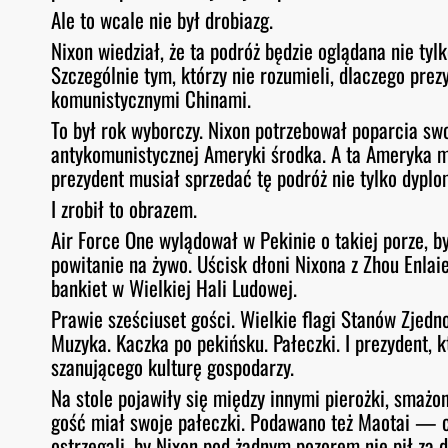
Ale to wcale nie był drobiazg.
Nixon wiedział, że ta podróż będzie oglądana nie t
Szczególnie tym, którzy nie rozumieli, dlaczego pre
komunistycznymi Chinami.
To był rok wyborczy. Nixon potrzebował poparcia swo
antykomunistycznej Ameryki środka. A ta Ameryka mo
prezydent musiał sprzedać tę podróż nie tylko dypl
I zrobił to obrazem.
Air Force One wylądował w Pekinie o takiej porze, 
powitanie na żywo. Uścisk dłoni Nixona z Zhou Enla
bankiet w Wielkiej Hali Ludowej.
Prawie sześciuset gości. Wielkie flagi Stanów Zjedn
Muzyka. Kaczka po pekińsku. Pałeczki. I prezydent,
szanującego kulturę gospodarzy.
Na stole pojawiły się między innymi pierożki, smażon
gość miał swoje pałeczki. Podawano też Maotai — c
ostrzegali, by Nixon pod żadnym pozorem nie pił za 