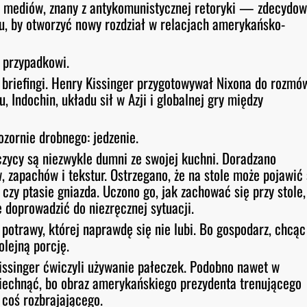
c mediów, znany z antykomunistycznej retoryki — zdecydow
inu, by otworzyć nowy rozdział w relacjach amerykańsko-
 przypadkowi.
i briefingi. Henry Kissinger przygotowywał Nixona do rozmó
Indochin, układu sił w Azji i globalnej gry między
ozornie drobnego: jedzenie.
zycy są niezwykle dumni ze swojej kuchni. Doradzano
zapachów i tekstur. Ostrzegano, że na stole może pojawić 
zy ptasie gniazda. Uczono go, jak zachować się przy stole,
e doprowadzić do niezręcznej sytuacji.
 potrawy, której naprawdę się nie lubi. Bo gospodarz, chcąc
lejną porcję.
Kissinger ćwiczyli używanie pałeczek. Podobno nawet w
miechnąć, bo obraz amerykańskiego prezydenta trenującego
coś rozbrajającego.