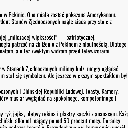
ylko w Pekinie. Ona miała zostać pokazana Amerykanom.
zydent Stanów Zjednoczonych nagle siada przy stole z
jej „milczącej większości” — patriotycznej,
gła patrzeć na zbliżenie z Pekinem z nieufnością. Dlatego
omatom, ale też zwykłym widzom przed telewizorami.
by w Stanach Zjednoczonych miliony ludzi mogły oglądać
iem stał się symbolem. Ale jeszcze większym spektaklem był
oczonych i Chińskiej Republiki Ludowej. Toasty. Kamery.
 który musiał wyglądać na spokojnego, kompetentnego i
y ryż, jajka, płetwy rekina i plastry kaczki z ananasem. Każ
hiński alkohol mający ponad 50 procent mocy. Doradcy
dużo podczas toastów. Prezydent znalazł kompromis: unosił