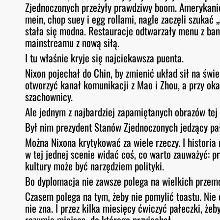
Zjednoczonych przeżyły prawdziwy boom. Amerykanie,
mein, chop suey i egg rollami, nagle zaczęli szukać „
stała się modna. Restauracje odtwarzały menu z ba
mainstreamu z nową siłą.
I tu właśnie kryje się najciekawsza puenta.
Nixon pojechał do Chin, by zmienić układ sił na św
otworzyć kanał komunikacji z Mao i Zhou, a przy ok
szachownicy.
Ale jednym z najbardziej zapamiętanych obrazów tej 
Był nim prezydent Stanów Zjednoczonych jedzący pa
Można Nixona krytykować za wiele rzeczy. I histori
w tej jednej scenie widać coś, co warto zauważyć: p
kultury może być narzędziem polityki.
Bo dyplomacja nie zawsze polega na wielkich przem
Czasem polega na tym, żeby nie pomylić toastu. Nie o
nie zna. I przez kilka miesięcy ćwiczyć pałeczki, ż
rozumie miejsca, do którego przyjechał.