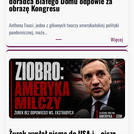
doradca Białego Domu odpowie za
obrazę Kongresu
Anthony Fauci, jedna z głównych twarzy amerykańskiej polityki
pandemicznej, może…
:
Więcej
S
e
n
a
t
u
d
e
r
z
a
w
Żurek wysłał pisma do USA i… cisza.
F