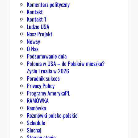
Komentarz polityczny
r
Kontakt
y
Kontakt 1
Ludzie USA
Nasz Projekt
Newsy
O Nas
Podsumowanie dnia
Polonia w USA – ile Polaków mieszka?
Życie i realia w 2026
Poradnik sukces
Privacy Policy
Programy AmerykaPL
RAMÓWKA
Ramówka
Rozmówki polsko-polskie
Schedule
Sluchaj
Stan po stanie