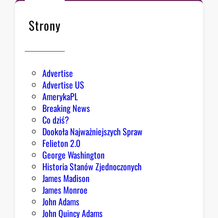
s
n
i
ę
Strony
ę
ł
z
o
e
k
Advertise
s
Advertise US
t
AmerykaPL
r
Breaking News
a
Co dziś?
d
Dookoła Najważniejszych Spraw
y
Felieton 2.0
c
George Washington
j
Historia Stanów Zjednoczonych
ą
James Madison
Z
James Monroe
i
John Adams
o
John Quincy Adams
b