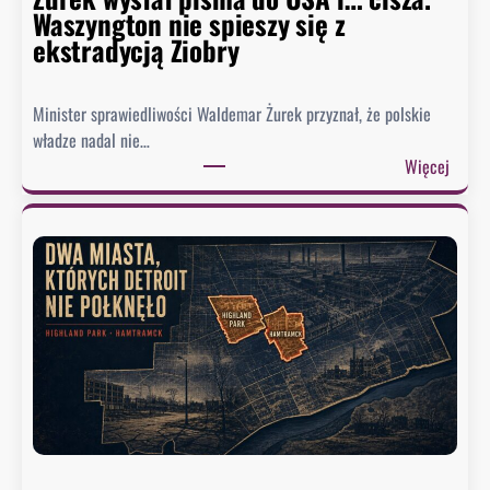
Waszyngton nie spieszy się z
a
ekstradycją Ziobry
u
c
i
Minister sprawiedliwości Waldemar Żurek przyznał, że polskie
e
władze nadal nie…
g
:
Więcej
o
Ż
.
u
B
r
y
e
ł
k
y
w
d
y
o
s
r
ł
a
a
d
ł
c
p