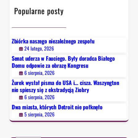
h
ó
z
s
Popularne posty
r
a
z
y
o
y
c
b
n
h
r
g
D
a
Zbiórka naszego niezależnego zespołu
t
e
z
24 lutego, 2026
o
t
ę
Senat uderza w Fauciego. Były doradca Białego
n
r
K
Domu odpowie za obrazę Kongresu
n
o
o
6 sierpnia, 2026
i
i
n
e
Żurek wysłał pisma do USA i… cisza. Waszyngton
t
g
s
nie spieszy się z ekstradycją Ziobry
n
r
p
6 sierpnia, 2026
i
e
i
e
Dwa miasta, których Detroit nie połknęło
s
e
p
u
5 sierpnia, 2026
s
o
z
ł
y
k