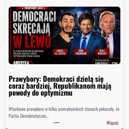
w
A
a
i
m
…
i
c
a
i
s
s
t
z
a
a
,
.
k
W
t
a
Prawybory: Demokraci dzielą się
ó
s
coraz bardziej, Republikanom mają
r
z
powody do optymizmu
y
y
c
n
h
Wtorkowe prawybory w kilku amerykańskich stanach pokazały, że
g
D
Partia Demokratyczna…
t
e
:
Więcej
o
t