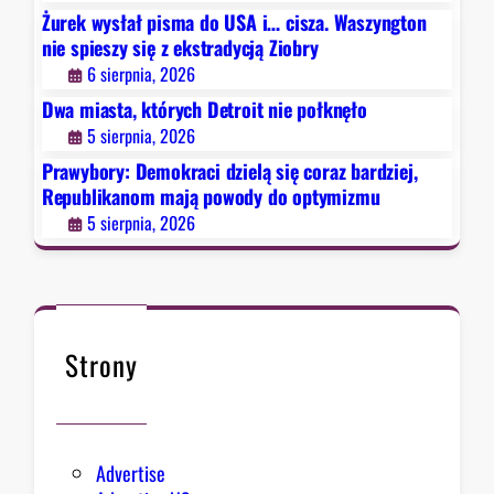
d
r
Żurek wysłał pisma do USA i… cisza. Waszyngton
z
a
nie spieszy się z ekstradycją Ziobry
i
d
6 sierpnia, 2026
e
y
Dwa miasta, których Detroit nie połknęło
l
c
5 sierpnia, 2026
ą
j
s
ą
Prawybory: Demokraci dzielą się coraz bardziej,
i
Republikanom mają powody do optymizmu
Z
ę
i
5 sierpnia, 2026
c
o
o
b
r
r
a
y
z
Strony
b
a
r
d
Advertise
z