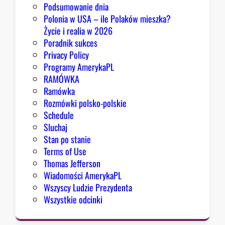
j
Podsumowanie dnia
ą
Polonia w USA – ile Polaków mieszka?
p
Życie i realia w 2026
o
Poradnik sukces
w
Privacy Policy
o
Programy AmerykaPL
d
RAMÓWKA
y
Ramówka
d
Rozmówki polsko-polskie
o
Schedule
o
Sluchaj
p
Stan po stanie
t
Terms of Use
y
Thomas Jefferson
m
Wiadomości AmerykaPL
i
Wszyscy Ludzie Prezydenta
z
Wszystkie odcinki
m
u