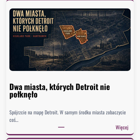
u
r
e
k
w
y
s
ł
a
ł
p
Dwa miasta, których Detroit nie
i
połknęło
s
m
a
Spójrzcie na mapę Detroit. W samym środku miasta zobaczycie
d
coś…
o
:
Więcej
U
D
S