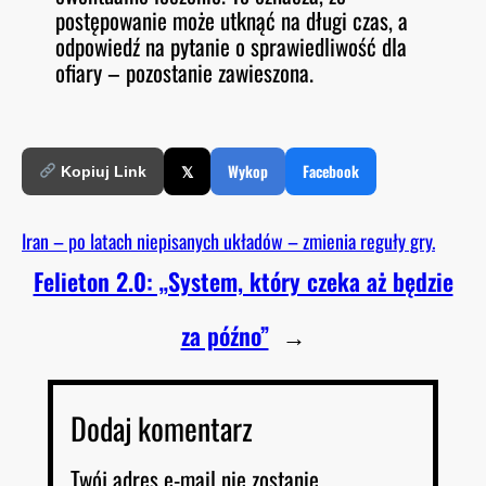
postępowanie może utknąć na długi czas, a
odpowiedź na pytanie o sprawiedliwość dla
ofiary – pozostanie zawieszona.
𝕏
Wykop
Facebook
Kopiuj Link
Iran – po latach niepisanych układów – zmienia reguły gry.
Felieton 2.0: „System, który czeka aż będzie
za późno”
→
Dodaj komentarz
Twój adres e-mail nie zostanie