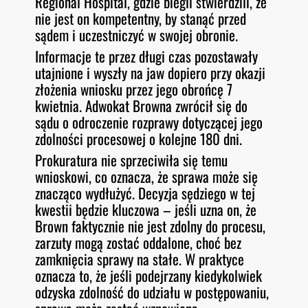
Regional Hospital, gdzie biegli stwierdzili, że
nie jest on kompetentny, by stanąć przed
sądem i uczestniczyć w swojej obronie.
Informacje te przez długi czas pozostawały
utajnione i wyszły na jaw dopiero przy okazji
złożenia wniosku przez jego obrońcę 7
kwietnia. Adwokat Browna zwrócił się do
sądu o odroczenie rozprawy dotyczącej jego
zdolności procesowej o kolejne 180 dni.
Prokuratura nie sprzeciwiła się temu
wnioskowi, co oznacza, że sprawa może się
znacząco wydłużyć. Decyzja sędziego w tej
kwestii będzie kluczowa – jeśli uzna on, że
Brown faktycznie nie jest zdolny do procesu,
zarzuty mogą zostać oddalone, choć bez
zamknięcia sprawy na stałe. W praktyce
oznacza to, że jeśli podejrzany kiedykolwiek
odzyska zdolność do udziału w postępowaniu,