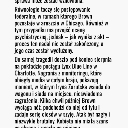
sprawa może zostać wznowiona.
Równolegle toczy się postępowanie
federalne, w ramach którego Brown
pozostaje w areszcie w Chicago. Również w
tym przypadku ma przejść ocenę
psychiatryczną, jednak – jak wynika z akt –
proces ten nadal nie został zakończony, a
jego czas został wydłużony.
Do samej tragedii doszło pod koniec sierpnia
na pokładzie pociągu Lynx Blue Line w
Charlotte. Nagrania z monitoringu, które
obiegły media w całym kraju, pokazują
moment, w którym Iryna Zarutska wsiada do
wagonu i siada na miejscu, nieświadoma
zagrożenia. Kilka chwil później Brown
wyciąga nóż, podchodzi do niej od tyłu i
zadaje serię ciosów w szyję. Atak był nagły i
niezwykle brutalny. Kobieta nie miała szans
na obronę i zmarła na miejscu.