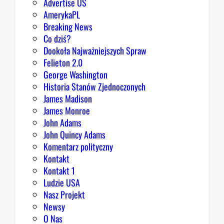
Advertise US
i
AmerykaPL
e
Breaking News
j
Co dziś?
,
Dookoła Najważniejszych Spraw
R
Felieton 2.0
e
George Washington
p
Historia Stanów Zjednoczonych
u
James Madison
b
James Monroe
l
John Adams
i
John Quincy Adams
k
Komentarz polityczny
a
Kontakt
n
Kontakt 1
o
Ludzie USA
m
Nasz Projekt
m
Newsy
a
O Nas