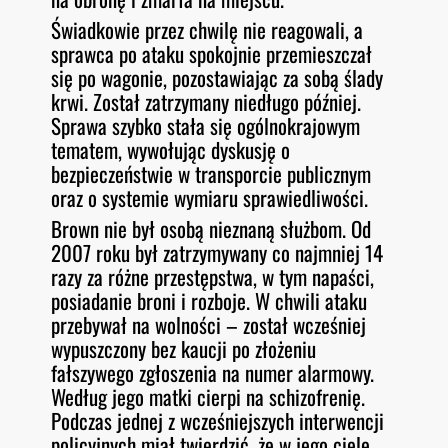
Świadkowie przez chwilę nie reagowali, a
sprawca po ataku spokojnie przemieszczał
się po wagonie, pozostawiając za sobą ślady
krwi. Został zatrzymany niedługo później.
Sprawa szybko stała się ogólnokrajowym
tematem, wywołując dyskusję o
bezpieczeństwie w transporcie publicznym
oraz o systemie wymiaru sprawiedliwości.
Brown nie był osobą nieznaną służbom. Od
2007 roku był zatrzymywany co najmniej 14
razy za różne przestępstwa, w tym napaści,
posiadanie broni i rozboje. W chwili ataku
przebywał na wolności – został wcześniej
wypuszczony bez kaucji po złożeniu
fałszywego zgłoszenia na numer alarmowy.
Według jego matki cierpi na schizofrenię.
Podczas jednej z wcześniejszych interwencji
policyjnych miał twierdzić, że w jego ciele