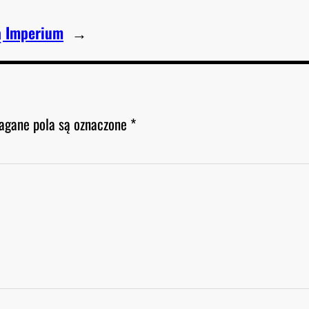
ną Imperium
→
gane pola są oznaczone
*