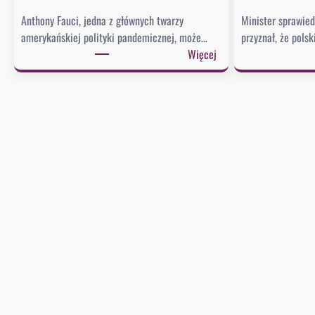
Anthony Fauci, jedna z głównych twarzy
Minister sprawie
amerykańskiej polityki pandemicznej, może…
przyznał, że pols
:
Więcej
S
e
n
a
t
u
d
e
r
z
a
w
F
a
u