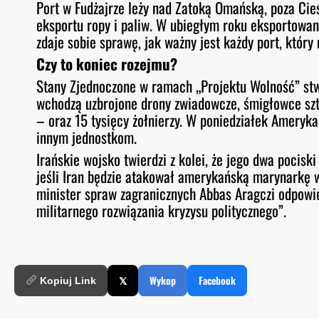
Port w Fudżajrze leży nad Zatoką Omańską, poza Ci
eksportu ropy i paliw. W ubiegłym roku eksportowan
zdaje sobie sprawę, jak ważny jest każdy port, któr
Czy to koniec rozejmu?
Stany Zjednoczone w ramach „Projektu Wolność” stw
wchodzą uzbrojone drony zwiadowcze, śmigłowce sz
– oraz 15 tysięcy żołnierzy. W poniedziałek Ameryka
innym jednostkom.
Irańskie wojsko twierdzi z kolei, że jego dwa pocisk
jeśli Iran będzie atakował amerykańską marynarkę wo
minister spraw zagranicznych Abbas Aragczi odpowied
militarnego rozwiązania kryzysu politycznego”.
𝕏
Wykop
Facebook
Kopiuj Link