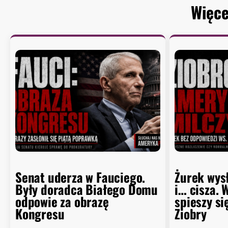
Więce
Senat uderza w Fauciego.
Żurek wys
Były doradca Białego Domu
i… cisza. 
odpowie za obrazę
spieszy si
Kongresu
Ziobry