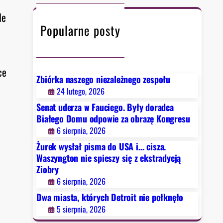
c
h
le
Popularne posty
ce
Zbiórka naszego niezależnego zespołu
24 lutego, 2026
Senat uderza w Fauciego. Były doradca
e
Białego Domu odpowie za obrazę Kongresu
6 sierpnia, 2026
Żurek wysłał pisma do USA i… cisza.
Waszyngton nie spieszy się z ekstradycją
Ziobry
6 sierpnia, 2026
Dwa miasta, których Detroit nie połknęło
5 sierpnia, 2026