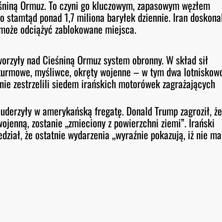
eśniną Ormuz. To czyni go kluczowym, zapasowym węzłem
o stamtąd ponad 1,7 miliona baryłek dziennie. Iran doskona
y może odciążyć zablokowane miejsca.
orzyły nad Cieśniną Ormuz system obronny. W skład sił
turmowe, myśliwce, okręty wojenne – w tym dwa lotniskow
nie zestrzelili siedem irańskich motorówek zagrażających
i uderzyły w amerykańską fregatę. Donald Trump zagroził, ż
jenną, zostanie „zmieciony z powierzchni ziemi”. Irański
ział, że ostatnie wydarzenia „wyraźnie pokazują, iż nie ma