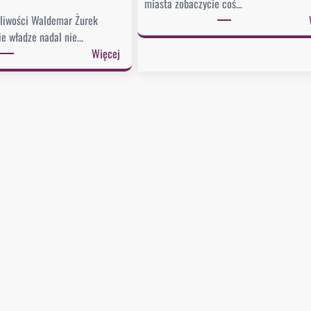
miasta zobaczycie coś…
dliwości Waldemar Żurek
kie władze nadal nie…
:
Więcej
Ż
u
r
e
k
w
y
s
ł
a
ł
p
i
s
m