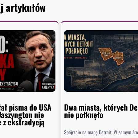
j artykułów
łał pisma do USA
Dwa miasta, których De
Waszyngton nie
nie połknęło
ę z ekstradycją
Spójrzcie na mapę Detroit. W samym śr