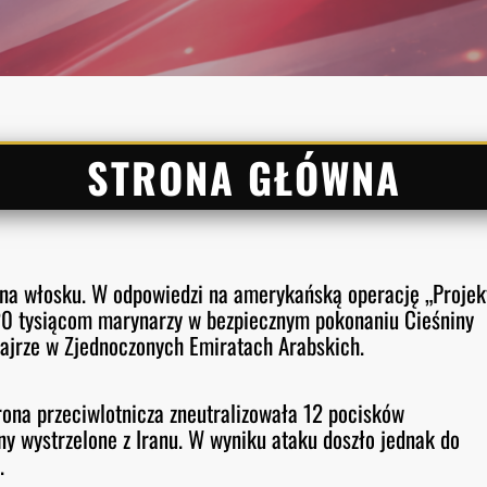
STRONA GŁÓWNA
 na włosku. W odpowiedzi na amerykańską operację „Projek
20 tysiącom marynarzy w bezpiecznym pokonaniu Cieśniny
żajrze w Zjednoczonych Emiratach Arabskich.
ona przeciwlotnicza zneutralizowała 12 pocisków
ony wystrzelone z Iranu. W wyniku ataku doszło jednak do
.