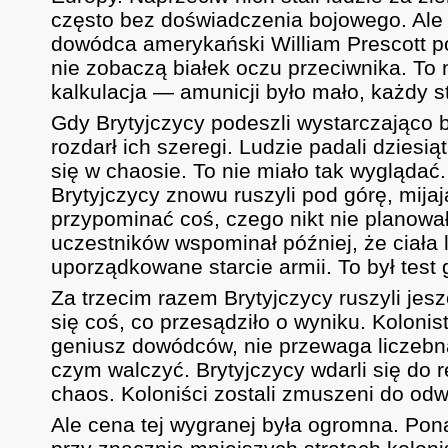
często bez doświadczenia bojowego. Ale 
dowódca amerykański William Prescott pow
nie zobaczą białek oczu przeciwnika. To n
kalkulacja — amunicji było mało, każdy str
Gdy Brytyjczycy podeszli wystarczająco 
rozdarł ich szeregi. Ludzie padali dziesiąt
się w chaosie. To nie miało tak wyglądać
Brytyjczycy znowu ruszyli pod górę, mija
przypominać coś, czego nikt nie planował
uczestników wspominał później, że ciała 
uporządkowane starcie armii. To był test 
Za trzecim razem Brytyjczycy ruszyli jes
się coś, co przesądziło o wyniku. Kolonis
geniusz dowódców, nie przewaga liczebna 
czym walczyć. Brytyjczycy wdarli się do 
chaos. Koloniści zostali zmuszeni do odwr
Ale cena tej wygranej była ogromna. Ponad