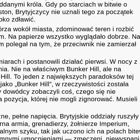
oddanymi króla. Gdy po starciach w bitwie o
ston, Brytyjczycy nie uznali tego za początek
ybko zdławić.
górza wokół miasta, zdominować teren i rozbić
. Na papierze wszystko wyglądało dobrze. N
 polegał na tym, że przeciwnik nie zamierzał
miarach i postanowili działać pierwsi. W nocy z
a. Nie na właściwym Bunker Hill, ale na
Hill. To jeden z największych paradoksów tej
i jako „Bunker Hill”, w rzeczywistości została
y dowódcy zobaczyli coś, czego się nie
 pozycja, której nie mogli zignorować. Musieli
e, pełne napięcia. Brytyjskie oddziały ruszyły
a armia, grenadierzy, żołnierze Imperium,
ealnym szyku, tak jak uczono ich na polach bit
ziemnymi umocnieniami — zmęczeni, niewyspani