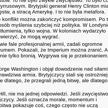
stów. To nie było zwykłe zwycięstwo. To było c
yrrusowym. Brytyjski generał Henry Clinton mi
ęstw, a stracą Amerykę. I to nie była metafora.
że konflikt można zakończyć kompromisem. Po t
posób myślenia szybciej niż polityka. W Londyni
stłumienia, tylko wojna. W koloniach wydarzyło
 wierzyć, że mogą wygrać.
dwie fale profesjonalnej armii, zadali ogromne
 tłumem. Pokazali, że Imperium można zranić. A
nie tylko bronią. Wygrywa się je przekonaniem
orge Washington i objął dowodzenie nad siłami
awdziwa armia. Brytyjczycy stali się ostrożniej
e dlatego, że przegrali jedną bitwę, ale dlatego
Hill, nie ma jednej odpowiedzi. Jeśli zwycięstw
jczycy. Jeśli oznacza morale, momentum i
 bitwa pokazuje coś, czego często nie uczą