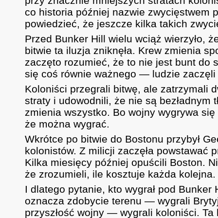
przy znacznie mniejszych stratach koloni
co historia później nazwie zwycięstwem p
powiedzieć, że jeszcze kilka takich zwyci
Przed Bunker Hill wielu wciąż wierzyło, 
bitwie ta iluzja zniknęła. Krew zmienia s
zaczęto rozumieć, że to nie jest bunt do 
się coś równie ważnego — ludzie zaczęli
Koloniści przegrali bitwę, ale zatrzymali 
straty i udowodnili, że nie są bezładnym
zmienia wszystko. Bo wojny wygrywa się 
że można wygrać.
Wkrótce po bitwie do Bostonu przybył Ge
kolonistów. Z milicji zaczęła powstawać pr
Kilka miesięcy później opuścili Boston. Ni
że zrozumieli, ile kosztuje każda kolejna.
I dlatego pytanie, kto wygrał pod Bunker 
oznacza zdobycie terenu — wygrali Bryty
przyszłość wojny — wygrali koloniści. Ta