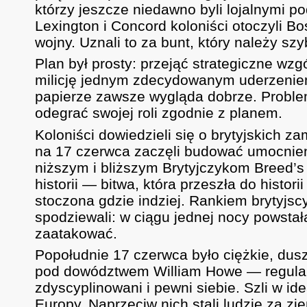
którzy jeszcze niedawno byli lojalnymi p
Lexington i Concord koloniści otoczyli Bo
wojny. Uznali to za bunt, który należy sz
Plan był prosty: przejąć strategiczne wz
milicję jednym zdecydowanym uderzeniem
papierze zawsze wygląda dobrze. Problem
odegrać swojej roli zgodnie z planem.
Koloniści dowiedzieli się o brytyjskich za
na 17 czerwca zaczęli budować umocnieni
niższym i bliższym Brytyjczykom Breed’s 
historii — bitwa, która przeszła do histori
stoczona gdzie indziej. Rankiem brytyjsc
spodziewali: w ciągu jednej nocy powstała
zaatakować.
Popołudnie 17 czerwca było ciężkie, duszn
pod dowództwem William Howe — regularn
zdyscyplinowani i pewni siebie. Szli w id
Europy. Naprzeciw nich stali ludzie za 