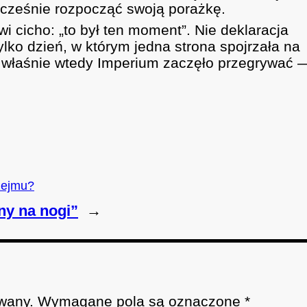
ocześnie rozpocząć swoją porażkę.
 cicho: „to był ten moment”. Nie deklaracja
ylko dzień, w którym jedna strona spojrzała na
. I właśnie wtedy Imperium zaczęło przegrywać 
zejmu?
ny na nogi”
→
wany.
Wymagane pola są oznaczone
*