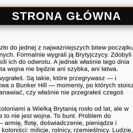
STRONA GŁÓWNA
ło do jednej z najważniejszych bitew początk
ch. Formalnie wygrali ją Brytyjczycy. Zdobyli
sili ich do odwrotu. A jednak właśnie tego dnia
ta wojna nie będzie ani szybka, ani łatwa.
wygrałeś. Są takie, które przegrywasz — i
Bitwa o Bunker Hill — momenty, po których stois
anawiać, czy właśnie nie przegrałeś czegoś
loniami a Wielką Brytanią rosło od lat, ale w
to nie jest wojna. To bunt. Problem do
 armię, flotę, doświadczenie, pieniądze i
koloniści: milicje, rolnicy, rzemieślnicy. Ludzie