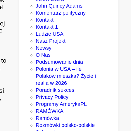
oś,
John Quincy Adams
ał
Komentarz polityczny
Kontakt
ej
Kontakt 1
e
Ludzie USA
Nasz Projekt
Newsy
O Nas
 to
Podsumowanie dnia
,
Polonia w USA – ile
Polaków mieszka? Życie i
realia w 2026
si.
Poradnik sukces
,
Privacy Policy
Programy AmerykaPL
RAMÓWKA
o
Ramówka
Rozmówki polsko-polskie