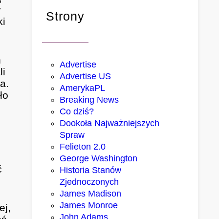
y
Strony
ki
ń
Advertise
li
Advertise US
a.
AmerykaPL
ło
Breaking News
Co dziś?
Dookoła Najważniejszych
Spraw
Felieton 2.0
George Washington
ć
Historia Stanów
,
Zjednoczonych
James Madison
James Monroe
ej,
John Adams