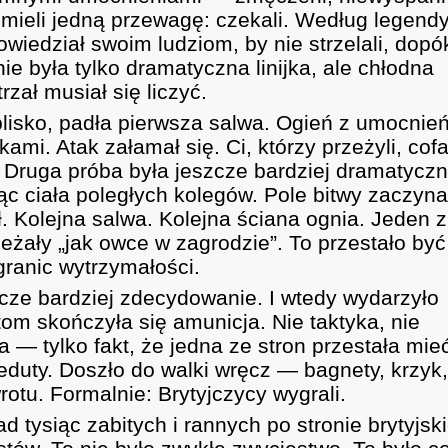
mieli jedną przewagę: czekali. Według legend
iedział swoim ludziom, by nie strzelali, dopó
ie była tylko dramatyczna linijka, ale chłodna
zał musiał się liczyć.
blisko, padła pierwsza salwa. Ogień z umocnie
kami. Atak załamał się. Ci, którzy przeżyli, cofa
. Druga próba była jeszcze bardziej dramatyczn
jąc ciała poległych kolegów. Pole bitwy zaczyna
. Kolejna salwa. Kolejna ściana ognia. Jeden z
leżały „jak owce w zagrodzie”. To przestało być
granic wytrzymałości.
zcze bardziej zdecydowanie. I wtedy wydarzyło
tom skończyła się amunicja. Nie taktyka, nie
— tylko fakt, że jedna ze stron przestała mie
reduty. Doszło do walki wręcz — bagnety, krzyk
otu. Formalnie: Brytyjczycy wygrali.
 tysiąc zabitych i rannych po stronie brytyjski