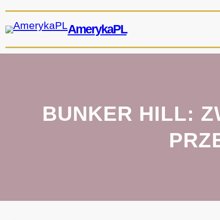
Przejdź
do
AmerykaPL
treści
BUNKER HILL: 
PRZ