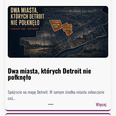
u
r
e
k
w
y
s
ł
a
ł
p
Dwa miasta, których Detroit nie
i
połknęło
s
m
a
Spójrzcie na mapę Detroit. W samym środku miasta zobaczycie
d
coś…
o
:
Więcej
U
D
S