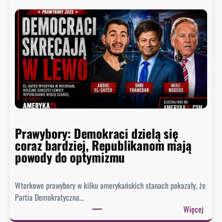
w
A
a
i
m
…
i
c
a
i
s
s
t
z
a
a
,
.
k
W
t
a
Prawybory: Demokraci dzielą się
ó
s
coraz bardziej, Republikanom mają
r
z
powody do optymizmu
y
y
c
n
h
Wtorkowe prawybory w kilku amerykańskich stanach pokazały, że
g
D
Partia Demokratyczna…
t
e
:
Więcej
o
t
P
n