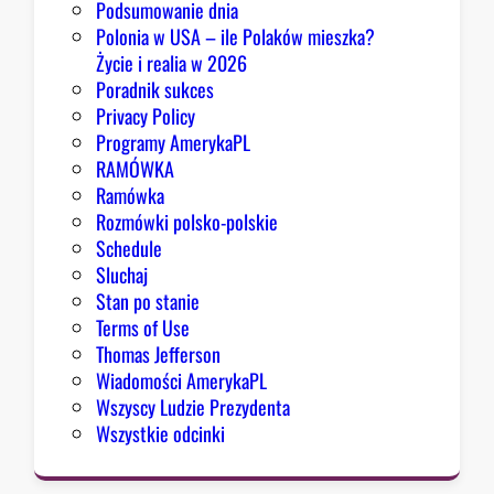
Podsumowanie dnia
ą
Polonia w USA – ile Polaków mieszka?
p
Życie i realia w 2026
o
Poradnik sukces
w
Privacy Policy
o
Programy AmerykaPL
d
RAMÓWKA
y
Ramówka
d
Rozmówki polsko-polskie
o
Schedule
o
Sluchaj
p
Stan po stanie
t
Terms of Use
y
Thomas Jefferson
m
Wiadomości AmerykaPL
i
Wszyscy Ludzie Prezydenta
z
Wszystkie odcinki
m
u