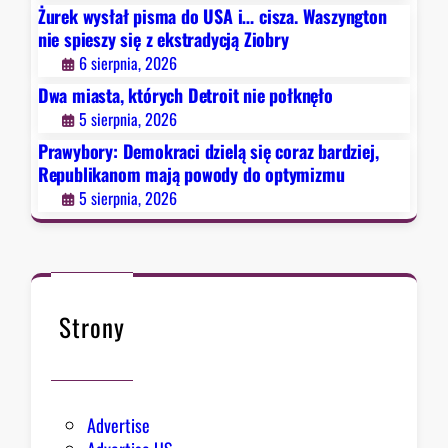
d
r
Żurek wysłał pisma do USA i… cisza. Waszyngton
z
a
nie spieszy się z ekstradycją Ziobry
i
d
6 sierpnia, 2026
e
y
Dwa miasta, których Detroit nie połknęło
l
c
5 sierpnia, 2026
ą
j
s
ą
Prawybory: Demokraci dzielą się coraz bardziej,
i
Republikanom mają powody do optymizmu
Z
ę
i
5 sierpnia, 2026
c
o
o
b
r
r
a
y
z
Strony
b
a
r
d
Advertise
z