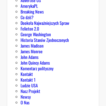
Advertise US
i
AmerykaPL
e
Breaking News
j
Co dziś?
,
Dookoła Najważniejszych Spraw
R
Felieton 2.0
e
George Washington
p
Historia Stanów Zjednoczonych
u
James Madison
b
James Monroe
l
John Adams
i
John Quincy Adams
k
Komentarz polityczny
a
Kontakt
n
Kontakt 1
o
Ludzie USA
m
Nasz Projekt
m
Newsy
a
O Nas
j