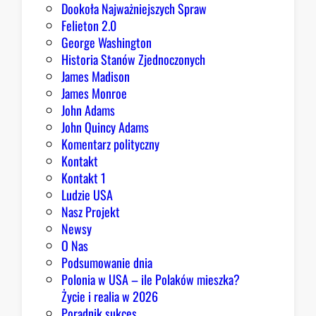
m
Dookoła Najważniejszych Spraw
u
Felieton 2.0
o
George Washington
d
Historia Stanów Zjednoczonych
p
James Madison
o
James Monroe
w
John Adams
i
John Quincy Adams
e
Komentarz polityczny
z
Kontakt
a
Kontakt 1
o
Ludzie USA
b
Nasz Projekt
r
Newsy
a
O Nas
z
Podsumowanie dnia
ę
Polonia w USA – ile Polaków mieszka?
K
Życie i realia w 2026
o
Poradnik sukces