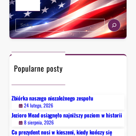
t
r
,
u
i
k
d
i
i
S
e
e
e
r
d
a
z
y
r
a
k
c
w
o
h
F
ń
Popularne posty
a
c
u
z
c
y
i
s
e
Zbiórka naszego niezależnego zespołu
i
g
24 lutego, 2026
ę
o
Jezioro Mead osiągnęło najniższy poziom w historii
h
.
8 sierpnia, 2026
i
B
s
Co prezydent nosi w kieszeni, kiedy kończy się
y