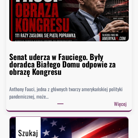
j
z
n
y
i
d
ż
e
s
n
z
t
y
n
p
Senat uderza w Fauciego. Były
o
o
doradca Białego Domu odpowie za
s
z
obrazę Kongresu
i
i
w
o
k
Anthony Fauci, jedna z głównych twarzy amerykańskiej polityki
m
i
pandemicznej, może…
w
e
:
Więcej
h
s
S
i
z
e
s
e
n
t
n
Szukaj
a
o
i