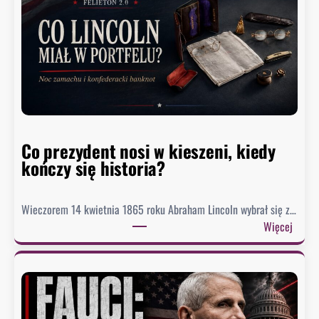
o
r
o
M
e
a
d
o
Co prezydent nosi w kieszeni, kiedy
s
kończy się historia?
i
ą
g
Wieczorem 14 kwietnia 1865 roku Abraham Lincoln wybrał się z…
n
:
Więcej
ę
C
ł
o
o
p
n
r
a
e