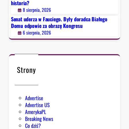
t
historia?
ł
o
8 sierpnia, 2026
y
r
d
Senat uderza w Fauciego. Były doradca Białego
i
o
Domu odpowie za obrazę Kongresu
a
r
6 sierpnia, 2026
?
a
d
c
a
B
Strony
i
a
ł
e
Advertise
g
Advertise US
o
AmerykaPL
D
Breaking News
o
Co dziś?