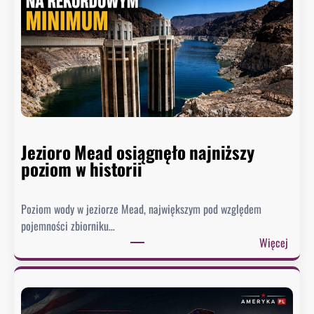
Jezioro Mead osiągnęło najniższy
poziom w historii
Poziom wody w jeziorze Mead, największym pod względem
pojemności zbiorniku…
:
Więcej
J
e
z
i