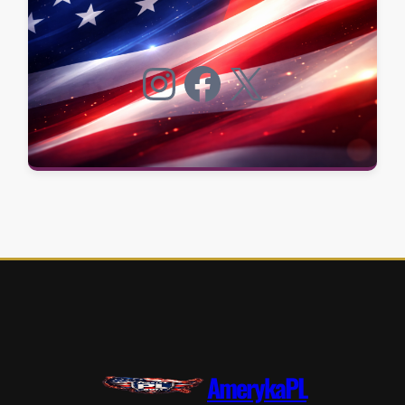
Instagram
Facebook
X
AmerykaPL