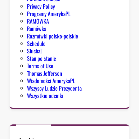
n
Privacy Policy
g
Programy AmerykaPL
r
RAMÓWKA
e
Ramówka
s
Rozmówki polsko-polskie
u
Schedule
Sluchaj
Stan po stanie
Terms of Use
Thomas Jefferson
Wiadomości AmerykaPL
Wszyscy Ludzie Prezydenta
Wszystkie odcinki