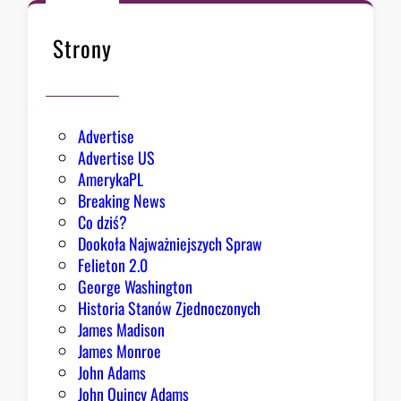
a
y
z
Strony
b
a
r
d
Advertise
z
Advertise US
i
AmerykaPL
e
Breaking News
j
Co dziś?
,
Dookoła Najważniejszych Spraw
R
Felieton 2.0
e
George Washington
p
Historia Stanów Zjednoczonych
u
James Madison
b
James Monroe
l
John Adams
i
John Quincy Adams