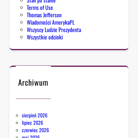
Stan po stanie
t
Terms of Use
y
Thomas Jefferson
m
Wiadomości AmerykaPL
i
Wszyscy Ludzie Prezydenta
z
Wszystkie odcinki
m
u
Archiwum
sierpień 2026
lipiec 2026
czerwiec 2026
maj 2026