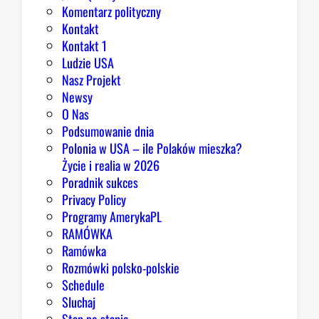
k
Komentarz polityczny
a
Kontakt
n
Kontakt 1
o
Ludzie USA
m
Nasz Projekt
m
Newsy
a
O Nas
j
Podsumowanie dnia
ą
Polonia w USA – ile Polaków mieszka?
p
Życie i realia w 2026
o
Poradnik sukces
w
Privacy Policy
o
Programy AmerykaPL
d
RAMÓWKA
y
Ramówka
d
Rozmówki polsko-polskie
o
Schedule
o
Sluchaj
p