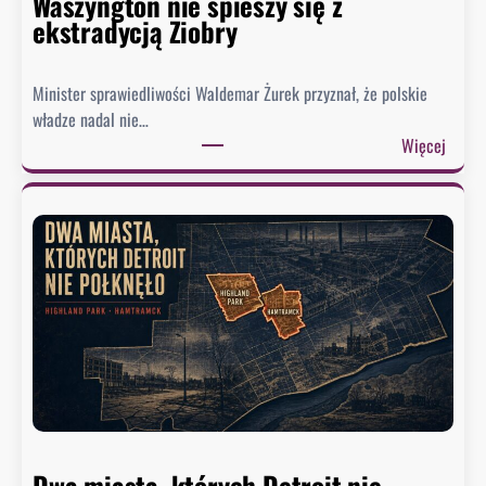
Waszyngton nie spieszy się z
ekstradycją Ziobry
Minister sprawiedliwości Waldemar Żurek przyznał, że polskie
władze nadal nie…
:
Więcej
Ż
u
r
e
k
w
y
s
ł
a
ł
p
Dwa miasta, których Detroit nie
i