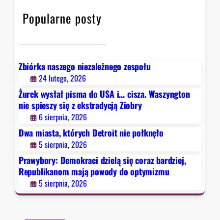
n
h
m
i
ę
Popularne posty
o
ę
ł
k
z
o
r
e
a
k
c
s
Zbiórka naszego niezależnego zespołu
i
t
24 lutego, 2026
d
r
Żurek wysłał pisma do USA i… cisza. Waszyngton
z
a
nie spieszy się z ekstradycją Ziobry
i
d
6 sierpnia, 2026
e
y
Dwa miasta, których Detroit nie połknęło
l
c
5 sierpnia, 2026
ą
j
s
ą
Prawybory: Demokraci dzielą się coraz bardziej,
i
Republikanom mają powody do optymizmu
Z
ę
i
5 sierpnia, 2026
c
o
o
b
r
r