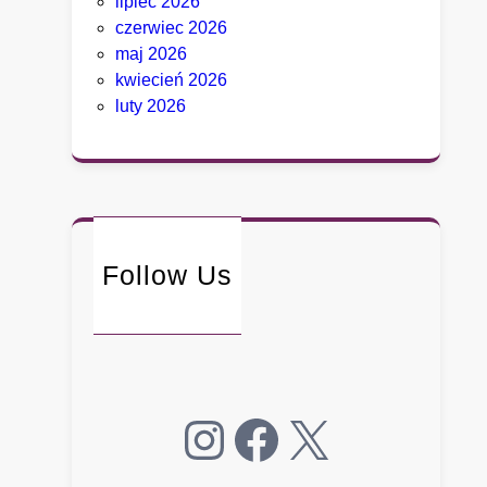
lipiec 2026
t
czerwiec 2026
a
maj 2026
,
kwiecień 2026
k
luty 2026
t
ó
r
y
c
h
D
Follow Us
e
t
r
o
i
Instagram
Facebook
X
t
n
i