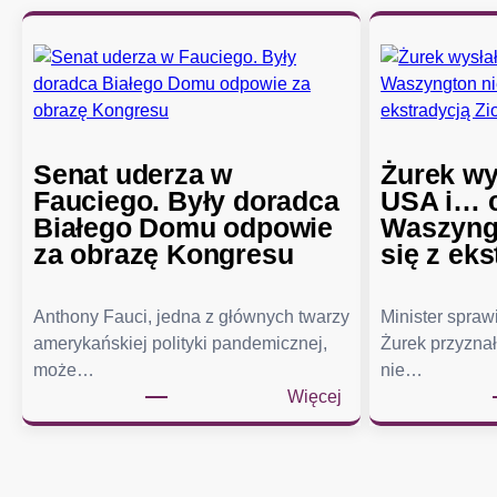
Senat uderza w
Żurek wy
Fauciego. Były doradca
USA i… c
Białego Domu odpowie
Waszyngt
za obrazę Kongresu
się z eks
Anthony Fauci, jedna z głównych twarzy
Minister spra
amerykańskiej polityki pandemicznej,
Żurek przyznał
może…
nie…
:
Więcej
S
e
n