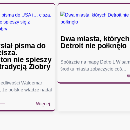
Dwa miasta, których
słał pisma do
Detroit nie połknęło
isza.
on nie spieszy
Spójrzcie na mapę Detroit. W sa
tradycją Ziobry
środku miasta zobaczycie coś…
W
wiedliwości Waldemar
, że polskie władze nadal
:
Więcej
Ż
u
r