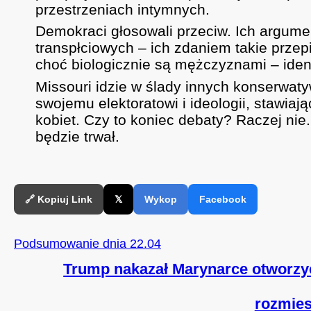
przestrzeniach intymnych.
Demokraci głosowali przeciw. Ich argume
transpłciowych – ich zdaniem takie przep
choć biologicznie są mężczyznami – identy
Missouri idzie w ślady innych konserwat
swojemu elektoratowi i ideologii, stawia
kobiet. Czy to koniec debaty? Raczej nie.
będzie trwał.
🔗 Kopiuj Link
𝕏
Wykop
Facebook
Podsumowanie dnia 22.04
Trump nakazał Marynarce otworzyć 
rozmies