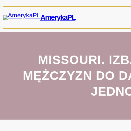
Przejdź
do
AmerykaPL
treści
MISSOURI. I
MĘŻCZYZN DO D
JEDNO