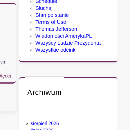
Schedule
Sluchaj
Stan po stanie
Terms of Use
Thomas Jefferson
Wiadomości AmerykaPL
Wszyscy Ludzie Prezydenta
Wszystkie odcinki
mym
:
ięcej
D
w
Archiwum
a
m
i
a
sierpień 2026
s