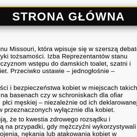
STRONA GŁÓWNA
nu Missouri, która wpisuje się w szerszą deba
ityki tożsamości. Izba Reprezentantów stanu
czyznom wstępu do damskich toalet, szatni i
iet. Przeciwko ustawie – jednogłośnie –
ści i bezpieczeństwa kobiet w miejscach takic
, na basenach czy w schroniskach dla ofiar
łci męskiej – niezależnie od ich deklarowane
w przeznaczonych wyłącznie dla kobiet.
ą, że to kwestia zdrowego rozsądku i
 na przypadki, gdy mężczyźni wykorzystywali
ojenia, nękania lub atakowania kobiet w