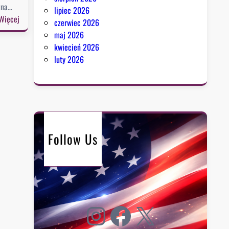
zna…
lipiec 2026
:
Więcej
czerwiec 2026
P
maj 2026
r
kwiecień 2026
a
luty 2026
w
y
b
o
r
y
Follow Us
:
D
e
m
o
k
Instagram
Facebook
X
r
a