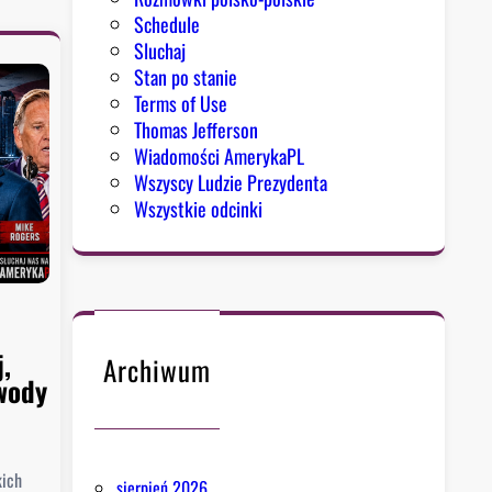
Schedule
Sluchaj
Stan po stanie
Terms of Use
Thomas Jefferson
Wiadomości AmerykaPL
Wszyscy Ludzie Prezydenta
Wszystkie odcinki
j,
Archiwum
wody
kich
sierpień 2026