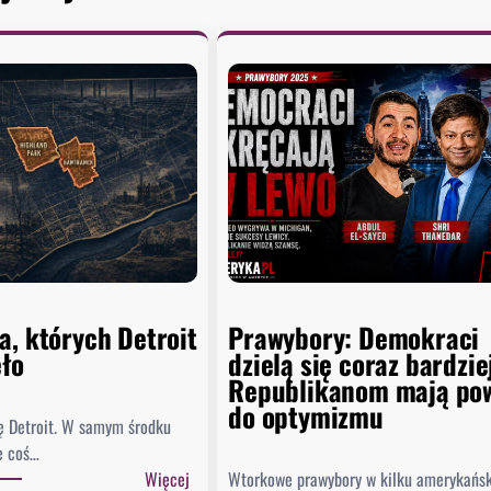
a, których Detroit
Prawybory: Demokraci
ęło
dzielą się coraz bardzie
Republikanom mają po
do optymizmu
ę Detroit. W samym środku
e coś…
:
Więcej
Wtorkowe prawybory w kilku amerykańs