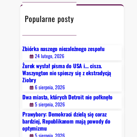
c
h
Popularne posty
Zbiórka naszego niezależnego zespołu
24 lutego, 2026
Żurek wysłał pisma do USA i… cisza.
Waszyngton nie spieszy się z ekstradycją
Ziobry
6 sierpnia, 2026
Dwa miasta, których Detroit nie połknęło
5 sierpnia, 2026
Prawybory: Demokraci dzielą się coraz
bardziej, Republikanom mają powody do
optymizmu
5 sierpnia, 2026