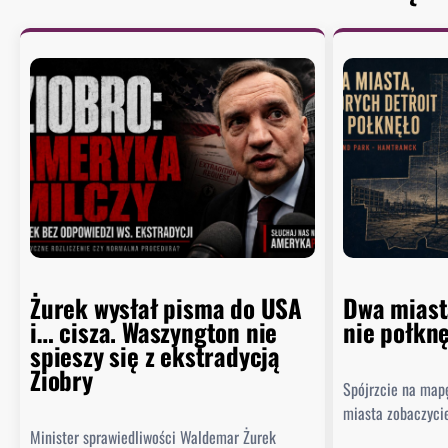
Żurek wysłał pisma do USA
Dwa miast
i… cisza. Waszyngton nie
nie połkn
spieszy się z ekstradycją
Ziobry
Spójrzcie na map
miasta zobaczyci
Minister sprawiedliwości Waldemar Żurek