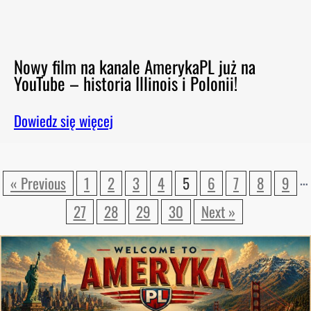
Nowy film na kanale AmerykaPL już na
YouTube – historia Illinois i Polonii!
Dowiedz się więcej
…
« Previous
1
2
3
4
5
6
7
8
9
27
28
29
30
Next »