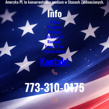
Ameryka PL to konserwatywne medium w Stanach Zjednoczonych.
Info
O Nas
Programy
Reklama
Advertise US
Ramówka
Terms Of Use
Privacy Policy
Kontakt
773-310-0175