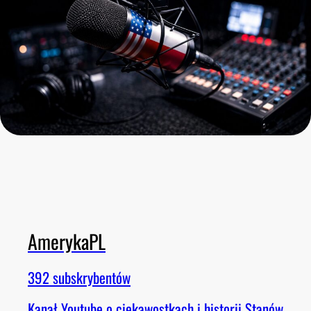
AmerykaPL
392 subskrybentów
Kanał Youtube o ciekawostkach i historii Stanów