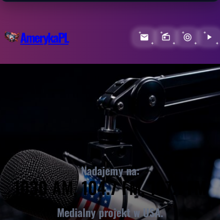
AmerykaPL
Nadajemy na:
1030 AM, 104.7 FM, 107.1 FM
Medialny projekt w USA.