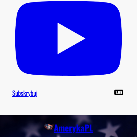
Subskrybuj
1:09
AmerykaPL