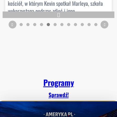
kościół, w którym Kevin spotkał Marleya, szkoła
wykorzystana podczas zdjęć i inne
charakterystyczne lokacje z filmu można zobaczyć
na własne oczy podczas wizyty w okolicach
Chicago.
W tym materiale pokazuję miejsca znane z jednego
z najbardziej kultowych filmów świątecznych w
historii i porównuję je z tym, jak wyglądają dzisiaj.
Więcej na Youtube AmerykaPL, link w komentarzu.
Programy
2 days ago
Sprawdź!
View on Facebook
·
Share