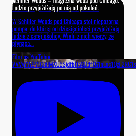
Schiller Woods – magiczna woda pod Chicago.
Ludzie przyjeżdżają po nią od pokoleń.
W Schiller Woods pod Chicago stoi niepozorna
pompa, do której od dziesięcioleci przyjeżdżają
ludzie z całej okolicy. Wielu z nich wierzy, że
płynąca
...
Film na YouTubie
VVVyYW9VR2dlMXU5SjdfbTlaSDdfTG1nLnc1QzF2RC1s