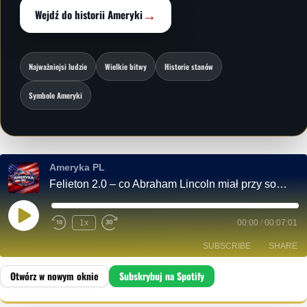
→
Wejdź do historii Ameryki
Najważniejsi ludzie
Wielkie bitwy
Historie stanów
Symbole Ameryki
Ameryka PL
Felieton 2.0 – co Abraham Lincoln miał przy sobie gdy został zastrzelony
P
1x
00:00
/
00:07:01
L
A
SUBSCRIBE
SHARE
Y
E
P
I
SHARE
Spotify
S
O