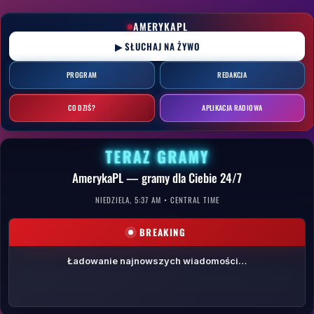
Przejdź
do
AMERYKAPL
treści
▶ SŁUCHAJ NA ŻYWO
PROGRAM
REDAKCJA
CO DZIŚ?
APLIKACJA RADIOWA
TERAZ GRAMY
AmerykaPL — gramy dla Ciebie 24/7
NIEDZIELA, 5:37 AM • CENTRAL TIME
BREAKING
Ładowanie najnowszych wiadomości…