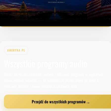
5
16
2
AMERYKA PL
Wszystkie programy audio
Wejdź do naszej biblioteki audycji i odkrywaj programy w wygodnym,
nowoczesnym układzie — od komentarzy politycznych po serie o
Ameryce, historii i najważniejszych sprawach dnia.
→
Przejdź do wszystkich programów