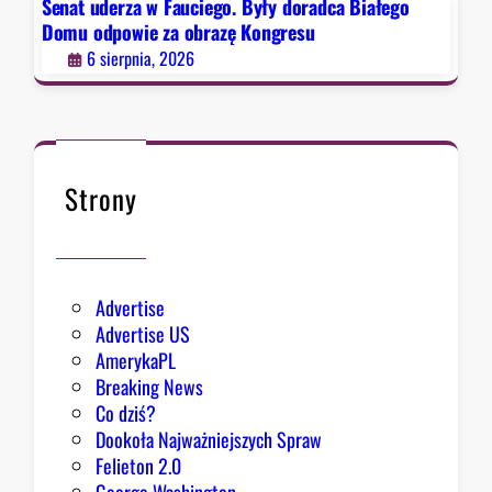
d
Senat uderza w Fauciego. Były doradca Białego
o
Domu odpowie za obrazę Kongresu
r
6 sierpnia, 2026
a
d
c
a
B
Strony
i
a
ł
e
Advertise
g
Advertise US
o
AmerykaPL
D
Breaking News
o
Co dziś?
m
Dookoła Najważniejszych Spraw
u
Felieton 2.0
o