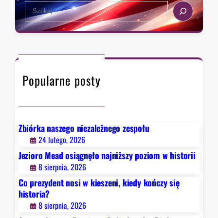
S
e
e
r
a
z
r
a
c
w
h
F
Popularne posty
a
u
c
i
e
Zbiórka naszego niezależnego zespołu
g
24 lutego, 2026
o
Jezioro Mead osiągnęło najniższy poziom w historii
.
8 sierpnia, 2026
B
Co prezydent nosi w kieszeni, kiedy kończy się
y
historia?
ł
8 sierpnia, 2026
y