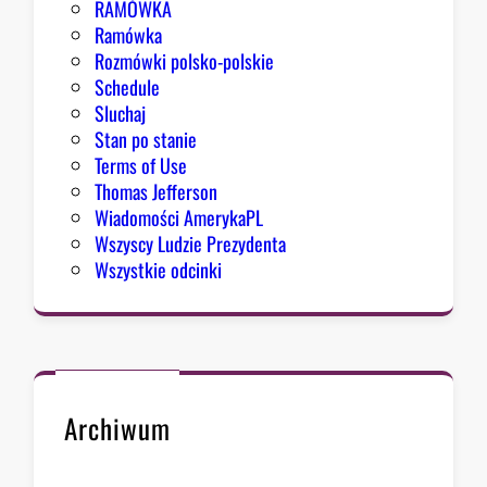
RAMÓWKA
e
Ramówka
s
Rozmówki polsko-polskie
u
Schedule
Sluchaj
Stan po stanie
Terms of Use
Thomas Jefferson
Wiadomości AmerykaPL
Wszyscy Ludzie Prezydenta
Wszystkie odcinki
Archiwum