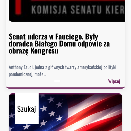
i
ę
h
i
s
Senat uderza w Fauciego. Były
t
doradca Białego Domu odpowie za
o
obrazę Kongresu
r
i
Anthony Fauci, jedna z głównych twarzy amerykańskiej polityki
a
pandemicznej, może…
?
:
Więcej
S
e
n
Szukaj
a
t
u
d