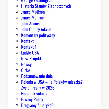
George Washington
d
Historia Stanów Zjednoczonych
p
James Madison
o
James Monroe
w
John Adams
i
John Quincy Adams
e
Komentarz polityczny
z
Kontakt
a
Kontakt 1
o
Ludzie USA
b
Nasz Projekt
r
Newsy
a
O Nas
z
Podsumowanie dnia
ę
Polonia w USA – ile Polaków mieszka?
K
Życie i realia w 2026
o
Poradnik sukces
n
Privacy Policy
g
Programy AmerykaPL
r