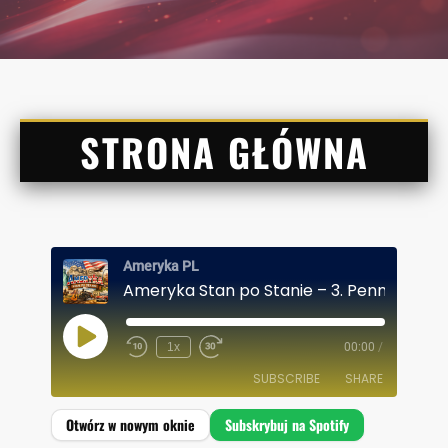
STRONA GŁÓWNA
Ameryka PL
Ameryka Stan po Stanie – 3. Pennsylvani
P
1x
00:00
/
L
A
SUBSCRIBE
SHARE
Y
E
P
I
SHARE
Spotify
S