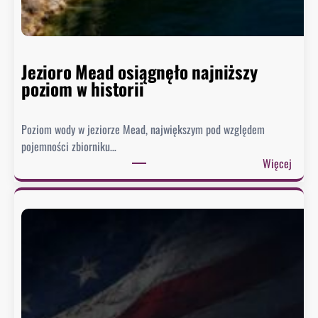
Jezioro Mead osiągnęło najniższy
poziom w historii
Poziom wody w jeziorze Mead, największym pod względem
pojemności zbiorniku…
:
Więcej
J
e
z
i
o
r
o
M
e