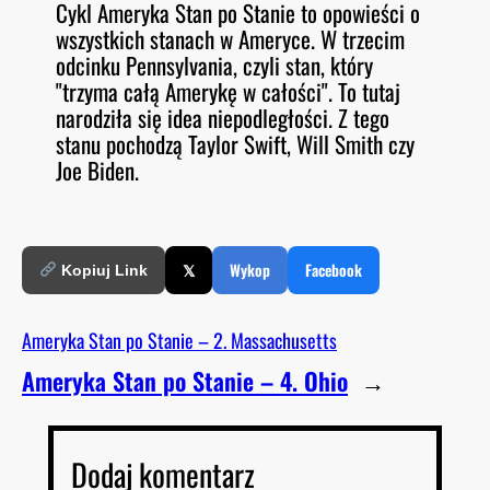
Cykl Ameryka Stan po Stanie to opowieści o
O
RSS FEED
wszystkich stanach w Ameryce. W trzecim
LINK
D
E
odcinku Pennsylvania, czyli stan, który
EMBED
"trzyma całą Amerykę w całości". To tutaj
narodziła się idea niepodległości. Z tego
stanu pochodzą Taylor Swift, Will Smith czy
Joe Biden.
𝕏
Wykop
Facebook
Kopiuj Link
Ameryka Stan po Stanie – 2. Massachusetts
Ameryka Stan po Stanie – 4. Ohio
→
Dodaj komentarz