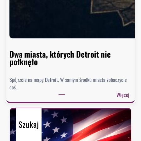
g
t
o
n
n
i
e
Dwa miasta, których Detroit nie
s
połknęło
p
i
Spójrzcie na mapę Detroit. W samym środku miasta zobaczycie
e
coś…
s
:
Więcej
z
D
y
w
s
a
i
Szukaj
m
ę
i
z
a