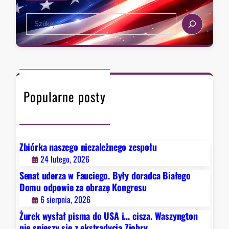
e
s
k
S
t
s
e
a
t
a
,
r
r
k
a
c
t
d
h
ó
y
Popularne posty
r
c
y
j
c
ą
h
Z
D
Zbiórka naszego niezależnego zespołu
i
e
24 lutego, 2026
o
t
b
Senat uderza w Fauciego. Były doradca Białego
r
r
Domu odpowie za obrazę Kongresu
o
y
6 sierpnia, 2026
i
Żurek wysłał pisma do USA i… cisza. Waszyngton
t
nie spieszy się z ekstradycją Ziobry