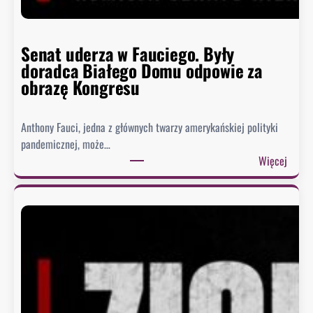
Senat uderza w Fauciego. Były
doradca Białego Domu odpowie za
obrazę Kongresu
Anthony Fauci, jedna z głównych twarzy amerykańskiej polityki
pandemicznej, może…
:
Więcej
S
e
n
a
t
u
d
e
r