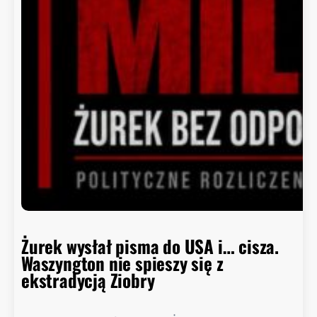
r
a
d
c
a
B
i
a
ł
e
g
o
D
o
m
Żurek wysłał pisma do USA i… cisza.
u
Waszyngton nie spieszy się z
o
ekstradycją Ziobry
d
p