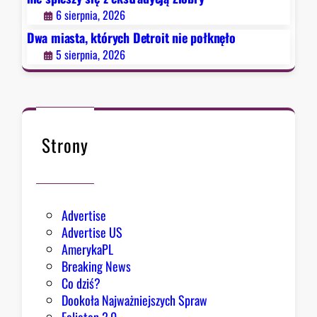
n
6 sierpnia, 2026
i
e
Dwa miasta, których Detroit nie połknęło
p
5 sierpnia, 2026
o
ł
k
n
ę
Strony
ł
o
Advertise
Advertise US
AmerykaPL
Breaking News
Co dziś?
Dookoła Najważniejszych Spraw