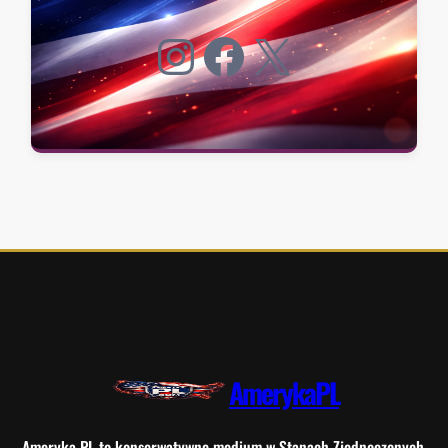
Instagram
Facebook
X
AmerykaPL
Ameryka PL to konserwatywne medium w Stanach Zjednoczonych.