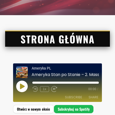
STRONA GŁÓWNA
Ameryka PL
Ameryka Stan po Stanie – 2. Massachuse
P
1x
00:00
/
L
A
SUBSCRIBE
SHARE
Y
E
P
I
SHARE
Spotify
S