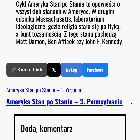
Cykl Ameryka Stan po Stanie to opowieści o
O
RSS FEED
wszystkich stanach w Ameryce. W drugim
LINK
D
E
odcinku Massachusetts, laboratorium
EMBED
ideologiczne, gdzie religia stała się polityką,
a bunt tożsamością. Z tego stanu pochodzą
Matt Damon, Ben Affleck czy John F. Kennedy.
𝕏
Wykop
Facebook
Kopiuj Link
Ameryka Stan po Stanie – 1. Virginia
Ameryka Stan po Stanie – 3. Pennsylvania
→
Dodaj komentarz