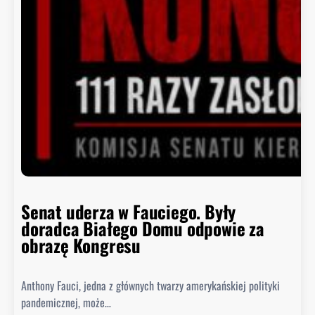
y
k
o
ń
c
z
y
s
i
ę
h
i
s
Senat uderza w Fauciego. Były
t
doradca Białego Domu odpowie za
o
obrazę Kongresu
r
i
Anthony Fauci, jedna z głównych twarzy amerykańskiej polityki
a
pandemicznej, może…
?