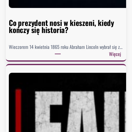
t
o
r
Co prezydent nosi w kieszeni, kiedy
i
kończy się historia?
i
Wieczorem 14 kwietnia 1865 roku Abraham Lincoln wybrał się z…
:
Więcej
C
o
p
r
e
z
y
d
e
n
t