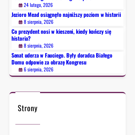
g
24 lutego, 2026
o
Jezioro Mead osiągnęło najniższy poziom w historii
.
8 sierpnia, 2026
B
Co prezydent nosi w kieszeni, kiedy kończy się
y
historia?
ł
8 sierpnia, 2026
y
d
Senat uderza w Fauciego. Były doradca Białego
o
Domu odpowie za obrazę Kongresu
r
6 sierpnia, 2026
a
d
c
a
B
Strony
i
a
ł
e