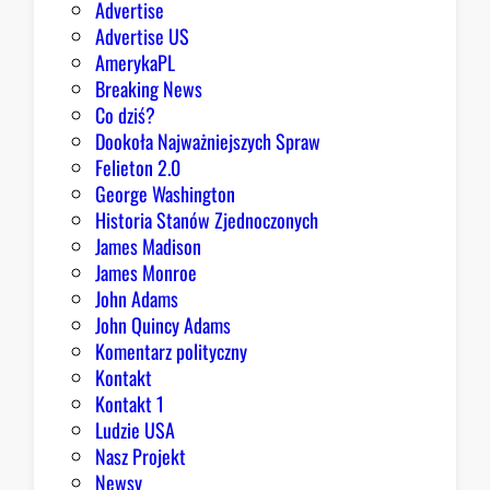
Advertise
g
Advertise US
o
AmerykaPL
D
Breaking News
o
Co dziś?
m
Dookoła Najważniejszych Spraw
u
Felieton 2.0
o
George Washington
d
Historia Stanów Zjednoczonych
p
James Madison
o
James Monroe
w
John Adams
i
John Quincy Adams
e
Komentarz polityczny
z
Kontakt
a
Kontakt 1
o
Ludzie USA
b
Nasz Projekt
r
Newsy