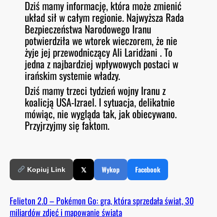
Dziś mamy informację, która może zmienić
O
RSS FEED
układ sił w całym regionie. Najwyższa Rada
LINK
D
E
Bezpieczeństwa Narodowego Iranu
EMBED
potwierdziła we wtorek wieczorem, że nie
żyje jej przewodniczący Ali Laridżani . To
jedna z najbardziej wpływowych postaci w
irańskim systemie władzy.
Dziś mamy trzeci tydzień wojny Iranu z
koalicją USA-Izrael. I sytuacja, delikatnie
mówiąc, nie wygląda tak, jak obiecywano.
Przyjrzyjmy się faktom.
𝕏
Wykop
Facebook
Kopiuj Link
Felieton 2.0 – Pokémon Go: gra, która sprzedała świat, 30
miliardów zdjęć i mapowanie świata