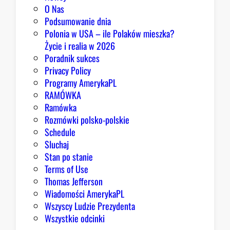
a
O Nas
z
Podsumowanie dnia
ę
Polonia w USA – ile Polaków mieszka?
K
Życie i realia w 2026
o
Poradnik sukces
n
Privacy Policy
g
Programy AmerykaPL
r
RAMÓWKA
e
Ramówka
s
Rozmówki polsko-polskie
u
Schedule
Sluchaj
Stan po stanie
Terms of Use
Thomas Jefferson
Wiadomości AmerykaPL
Wszyscy Ludzie Prezydenta
Wszystkie odcinki