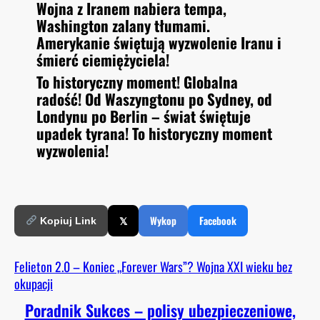
Wojna z Iranem nabiera tempa,
O
RSS FEED
Washington zalany tłumami.
LINK
D
E
Amerykanie świętują wyzwolenie Iranu i
EMBED
śmierć ciemiężyciela!
To historyczny moment! Globalna
radość! Od Waszyngtonu po Sydney, od
Londynu po Berlin – świat świętuje
upadek tyrana! To historyczny moment
wyzwolenia!
𝕏
Wykop
Facebook
Kopiuj Link
Felieton 2.0 – Koniec „Forever Wars”? Wojna XXI wieku bez
okupacji
Poradnik Sukces – polisy ubezpieczeniowe,