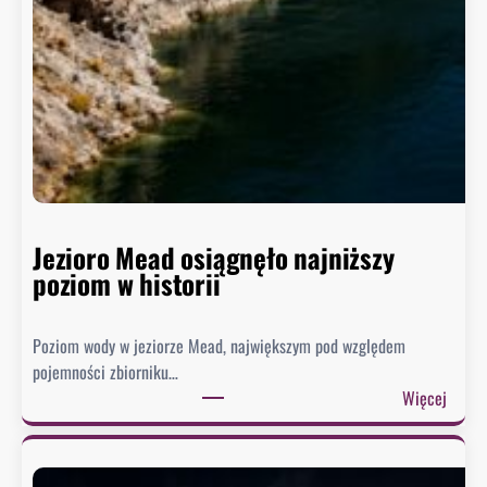
Jezioro Mead osiągnęło najniższy
poziom w historii
Poziom wody w jeziorze Mead, największym pod względem
pojemności zbiorniku…
:
Więcej
J
e
z