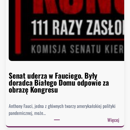
o
ń
c
z
y
s
i
ę
h
i
s
Senat uderza w Fauciego. Były
t
doradca Białego Domu odpowie za
o
obrazę Kongresu
r
i
Anthony Fauci, jedna z głównych twarzy amerykańskiej polityki
a
pandemicznej, może…
?
:
Więcej
S