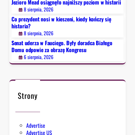
Jezioro Mead osiągnęło najniższy poziom w historii
.
8 sierpnia, 2026
B
Co prezydent nosi w kieszeni, kiedy kończy się
y
historia?
ł
8 sierpnia, 2026
y
d
Senat uderza w Fauciego. Były doradca Białego
o
Domu odpowie za obrazę Kongresu
r
6 sierpnia, 2026
a
d
c
a
B
Strony
i
a
ł
e
Advertise
g
Advertise US