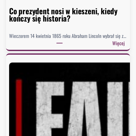
o
r
Co prezydent nosi w kieszeni, kiedy
i
kończy się historia?
i
Wieczorem 14 kwietnia 1865 roku Abraham Lincoln wybrał się z…
:
Więcej
C
o
p
r
e
z
y
d
e
n
t
n