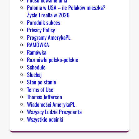
Podsumowanie dnia
ę
Polonia w USA – ile Polaków mieszka?
K
Życie i realia w 2026
o
Poradnik sukces
n
Privacy Policy
g
Programy AmerykaPL
r
RAMÓWKA
e
Ramówka
s
Rozmówki polsko-polskie
u
Schedule
Sluchaj
Stan po stanie
Terms of Use
Thomas Jefferson
Wiadomości AmerykaPL
Wszyscy Ludzie Prezydenta
Wszystkie odcinki