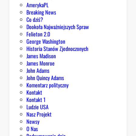
o
AmerykaPL
D
Breaking News
o
Co dziś?
m
Dookoła Najważniejszych Spraw
u
Felieton 2.0
o
George Washington
d
Historia Stanów Zjednoczonych
p
James Madison
o
James Monroe
w
John Adams
i
John Quincy Adams
e
Komentarz polityczny
z
Kontakt
a
Kontakt 1
o
Ludzie USA
b
Nasz Projekt
r
Newsy
a
O Nas
z