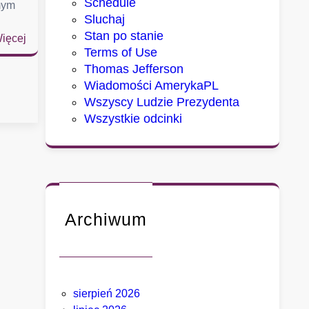
Schedule
mym
Sluchaj
Stan po stanie
:
ięcej
Terms of Use
D
Thomas Jefferson
w
Wiadomości AmerykaPL
a
Wszyscy Ludzie Prezydenta
m
Wszystkie odcinki
i
a
s
t
a
,
Archiwum
k
t
ó
r
y
sierpień 2026
c