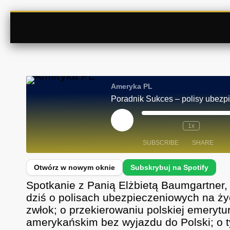
Ameryka PL
Poradnik Sukces – polisy ubez
P
1x
L
A
SUBSCRIBE
SHARE
Y
E
P
I
SHARE
Spotify
S
Spotkanie z Panią Elżbietą Baumgartner
O
D
RSS FEED
LINK
dziś o polisach ubezpieczeniowych na życ
E
zwłok; o przekierowaniu polskiej emerytu
EMBED
amerykańskim bez wyjazdu do Polski; o