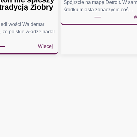
Spójrzcie na mapę Detroit. W sa
tradycją Ziobry
środku miasta zobaczycie coś…
W
wiedliwości Waldemar
, że polskie władze nadal
:
Więcej
Ż
u
r
e
k
w
y
s
ł
a
ł
p