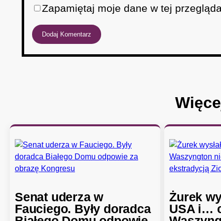
Zapamiętaj moje dane w tej przegląda
Więce
Senat uderza w
Żurek wy
Fauciego. Były doradca
USA i… c
Białego Domu odpowie
Waszyngt