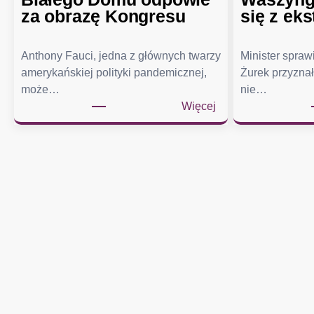
za obrazę Kongresu
się z eks
Anthony Fauci, jedna z głównych twarzy
Minister spra
amerykańskiej polityki pandemicznej,
Żurek przyznał
może…
nie…
:
Więcej
S
e
n
a
t
u
d
e
r
z
a
w