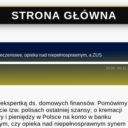
STRONA GŁÓWNA
pieczeniowe, opieka nad niepełnosprawnym, a ZUS
00:00
/
00:31:
, ekspertką ds. domowych finansów. Pomówimy
ie tzw. polisach ostatniej szansy; o kremacji
ry i pieniędzy w Polsce na konto w banku
 tym, czy opieka nad niepełnosprawnym synem