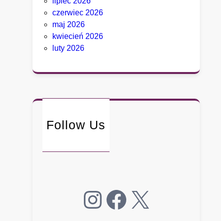
lipiec 2026
h
czerwiec 2026
D
maj 2026
e
kwiecień 2026
t
luty 2026
r
o
i
t
n
i
Follow Us
e
p
o
ł
k
n
Instagram
Facebook
X
ę
ł
o