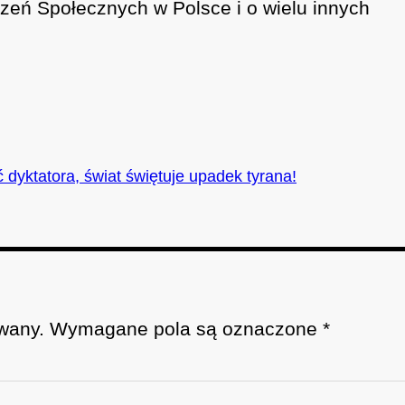
czeń Społecznych w Polsce i o wielu innych
dyktatora, świat świętuje upadek tyrana!
wany.
Wymagane pola są oznaczone
*