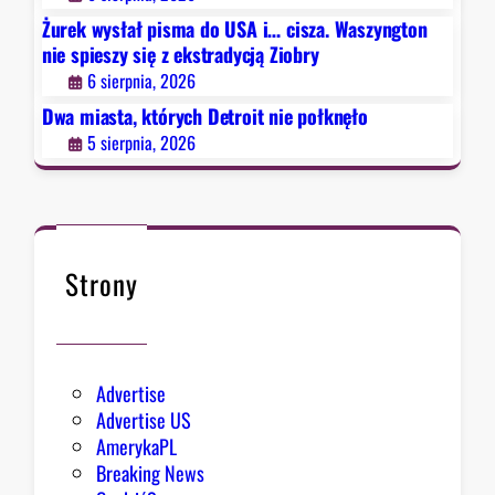
i
Żurek wysłał pisma do USA i… cisza. Waszyngton
t
nie spieszy się z ekstradycją Ziobry
n
6 sierpnia, 2026
i
e
Dwa miasta, których Detroit nie połknęło
p
5 sierpnia, 2026
o
ł
k
n
ę
Strony
ł
o
Advertise
Advertise US
AmerykaPL
Breaking News