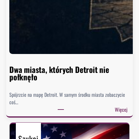
z
y
n
g
t
o
n
n
i
e
Dwa miasta, których Detroit nie
s
połknęło
p
i
Spójrzcie na mapę Detroit. W samym środku miasta zobaczycie
e
coś…
s
:
Więcej
z
D
y
w
s
a
i
Szukaj