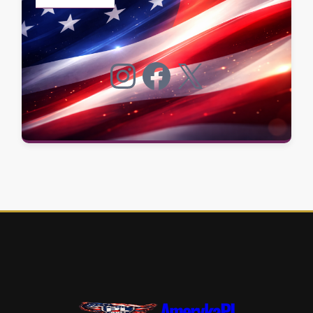
Instagram
Facebook
X
AmerykaPL