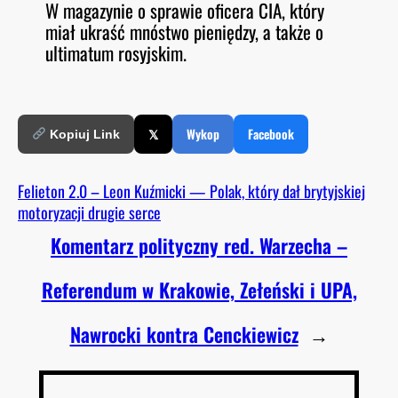
W magazynie o sprawie oficera CIA, który
O
RSS FEED
miał ukraść mnóstwo pieniędzy, a także o
LINK
D
E
ultimatum rosyjskim.
EMBED
𝕏
Wykop
Facebook
Kopiuj Link
Felieton 2.0 – Leon Kuźmicki — Polak, który dał brytyjskiej
motoryzacji drugie serce
Komentarz polityczny red. Warzecha –
Referendum w Krakowie, Zełeński i UPA,
Nawrocki kontra Cenckiewicz
→