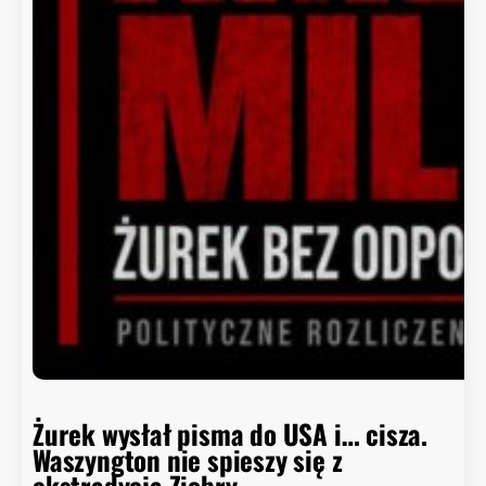
d
o
r
a
d
c
a
B
i
a
ł
e
g
o
D
o
m
Żurek wysłał pisma do USA i… cisza.
u
Waszyngton nie spieszy się z
o
ekstradycją Ziobry