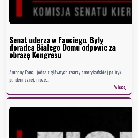
Senat uderza w Fauciego. Były
doradca Białego Domu odpowie za
obrazę Kongresu
Anthony Fauci, jedna z głównych twarzy amerykańskiej polityki
pandemicznej, może…
:
Więcej
S
e
n
a
t
u