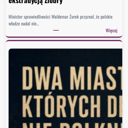
d
p
Minister sprawiedliwości Waldemar Żurek przyznał, że polskie
o
władze nadal nie…
w
:
Więcej
i
Ż
e
u
z
r
a
e
o
k
b
w
r
y
a
s
z
ł
ę
a
K
ł
o
p
n
i
g
s