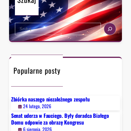
m
ę
i
z
a
e
s
k
S
t
s
e
a
t
a
,
r
r
k
a
c
t
d
h
ó
y
Popularne posty
r
c
y
j
c
ą
h
Z
D
Zbiórka naszego niezależnego zespołu
i
e
24 lutego, 2026
o
t
b
Senat uderza w Fauciego. Były doradca Białego
r
r
Domu odpowie za obrazę Kongresu
o
y
6 sierpnia, 2026