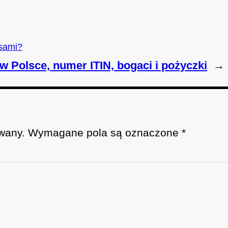
isami?
w Polsce, numer ITIN, bogaci i pożyczki
→
wany.
Wymagane pola są oznaczone
*