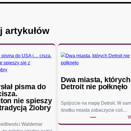
j artykułów
Dwa miasta, których
słał pisma do
Detroit nie połknęło
isza.
on nie spieszy
Spójrzcie na mapę Detroit. W sa
tradycją Ziobry
środku miasta zobaczycie coś…
W
wiedliwości Waldemar