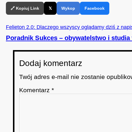
🔗 Kopiuj Link
𝕏
Wykop
Facebook
Felieton 2.0: Dlaczego wszyscy oglądamy dziś z nap
Poradnik Sukces – obywatelstwo i studia 
Dodaj komentarz
Twój adres e-mail nie zostanie opubliko
Komentarz
*