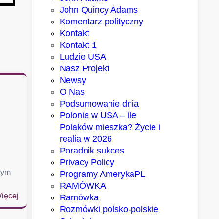
John Quincy Adams
Komentarz polityczny
Kontakt
Kontakt 1
Ludzie USA
Nasz Projekt
Newsy
O Nas
Podsumowanie dnia
Polonia w USA – ile
Polaków mieszka? Życie i
realia w 2026
Poradnik sukces
Privacy Policy
mym
Programy AmerykaPL
RAMÓWKA
:
ięcej
Ramówka
D
Rozmówki polsko-polskie
w