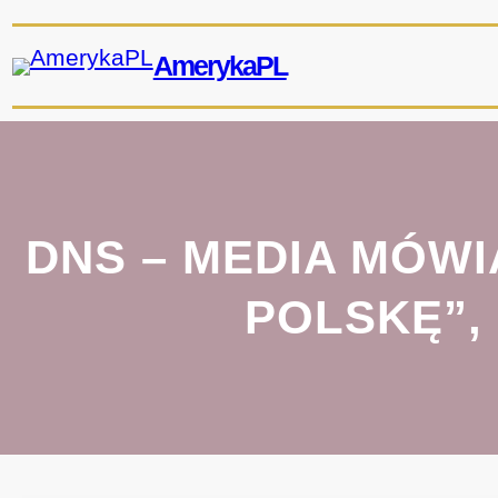
Przejdź
do
AmerykaPL
treści
DNS – MEDIA MÓWI
POLSKĘ”,