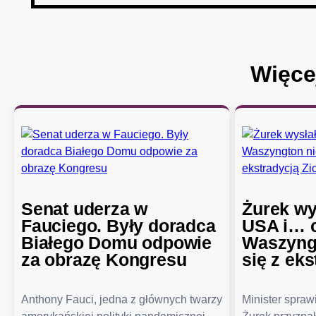
Więce
Senat uderza w
Żurek wy
Fauciego. Były doradca
USA i… c
Białego Domu odpowie
Waszyngt
za obrazę Kongresu
się z eks
Anthony Fauci, jedna z głównych twarzy
Minister spra