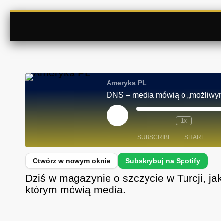
Ameryka PL
DNS – media mówią o „możliwym 
P
1x
L
A
SUBSCRIBE
SHARE
Y
E
P
I
SHARE
Spotify
S
Dziś w magazynie o szczycie w Turcji, ja
O
D
RSS FEED
LINK
którym mówią media.
E
EMBED