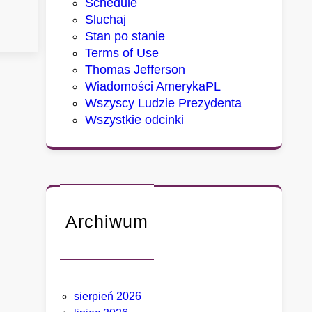
Schedule
a
Sluchaj
m
Stan po stanie
i
Terms of Use
a
Thomas Jefferson
s
Wiadomości AmerykaPL
t
Wszyscy Ludzie Prezydenta
a
Wszystkie odcinki
,
k
t
ó
r
y
Archiwum
c
h
D
e
sierpień 2026
t