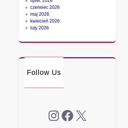
lipiec 2026
r
czerwiec 2026
o
maj 2026
i
kwiecień 2026
t
luty 2026
n
i
e
p
o
ł
Follow Us
k
n
ę
ł
o
Instagram
Facebook
X