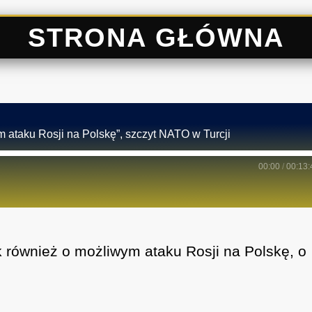
STRONA GŁÓWNA
ataku Rosji na Polskę”, szczyt NATO w Turcji
00:00
/
00:13:
k również o możliwym ataku Rosji na Polskę, o