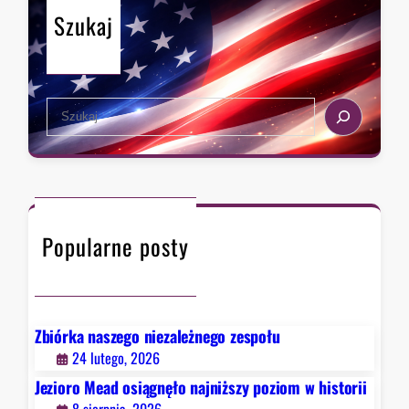
n
Szukaj
a
t
u
d
S
e
e
r
a
z
r
a
c
w
h
F
Popularne posty
a
u
c
i
e
Zbiórka naszego niezależnego zespołu
g
24 lutego, 2026
o
Jezioro Mead osiągnęło najniższy poziom w historii
.