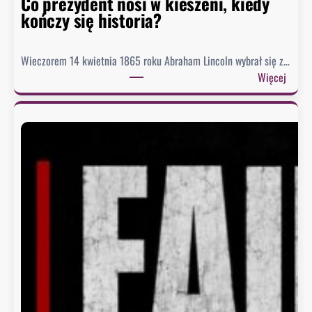
Co prezydent nosi w kieszeni, kiedy
i
kończy się historia?
i
Wieczorem 14 kwietnia 1865 roku Abraham Lincoln wybrał się z…
:
Więcej
C
o
p
r
e
z
y
d
e
n
t
n
o
s