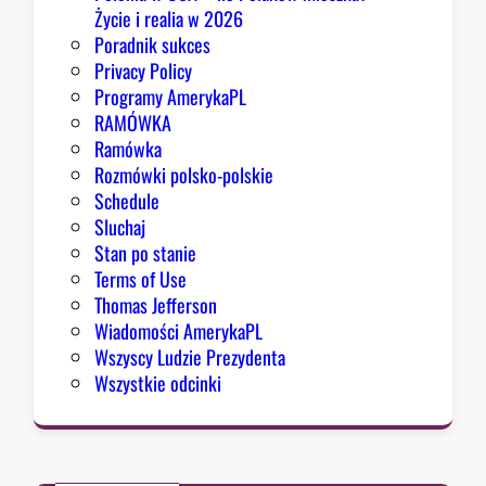
K
Życie i realia w 2026
o
Poradnik sukces
n
Privacy Policy
g
Programy AmerykaPL
r
RAMÓWKA
e
Ramówka
s
Rozmówki polsko-polskie
u
Schedule
Sluchaj
Stan po stanie
Terms of Use
Thomas Jefferson
Wiadomości AmerykaPL
Wszyscy Ludzie Prezydenta
Wszystkie odcinki