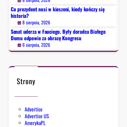
8 sierpnia, 2026
B
Co prezydent nosi w kieszeni, kiedy kończy się
y
historia?
ł
8 sierpnia, 2026
y
d
Senat uderza w Fauciego. Były doradca Białego
o
Domu odpowie za obrazę Kongresu
r
6 sierpnia, 2026
a
d
c
a
B
Strony
i
a
ł
e
Advertise
g
Advertise US
o
AmerykaPL
D