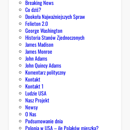
Breaking News
o
Co dziś?
m
Dookoła Najważniejszych Spraw
u
Felieton 2.0
o
George Washington
d
Historia Stanów Zjednoczonych
p
James Madison
o
James Monroe
w
John Adams
i
John Quincy Adams
e
Komentarz polityczny
z
Kontakt
a
Kontakt 1
o
Ludzie USA
b
Nasz Projekt
r
Newsy
a
O Nas
z
Podsumowanie dnia
ę
Polonia w USA – ile Polaków mieszka?