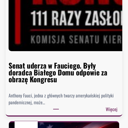
ń
c
z
y
s
i
ę
h
i
s
Senat uderza w Fauciego. Były
t
doradca Białego Domu odpowie za
o
obrazę Kongresu
r
i
Anthony Fauci, jedna z głównych twarzy amerykańskiej polityki
a
pandemicznej, może…
?
:
Więcej
S
e