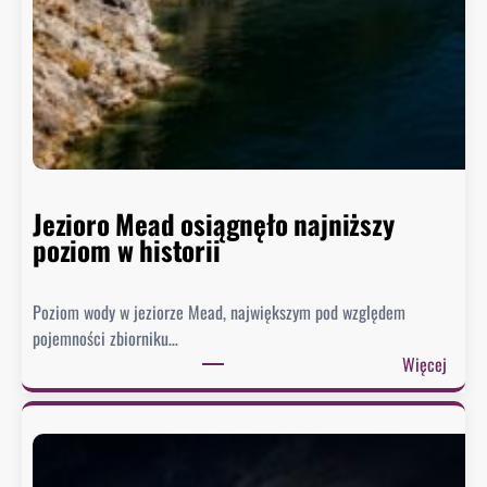
Jezioro Mead osiągnęło najniższy
poziom w historii
Poziom wody w jeziorze Mead, największym pod względem
pojemności zbiorniku…
:
Więcej
J
e
z
i