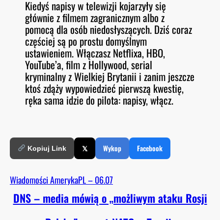
Kiedyś napisy w telewizji kojarzyły się
O
RSS FEED
głównie z filmem zagranicznym albo z
LINK
D
E
pomocą dla osób niedosłyszących. Dziś coraz
EMBED
częściej są po prostu domyślnym
ustawieniem. Włączasz Netflixa, HBO,
YouTube’a, film z Hollywood, serial
kryminalny z Wielkiej Brytanii i zanim jeszcze
ktoś zdąży wypowiedzieć pierwszą kwestię,
ręka sama idzie do pilota: napisy, włącz.
𝕏
Wykop
Facebook
Kopiuj Link
Wiadomości AmerykaPL – 06.07
DNS – media mówią o „możliwym ataku Rosji