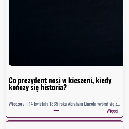
o
z
i
o
m
w
h
i
s
t
o
r
Co prezydent nosi w kieszeni, kiedy
i
kończy się historia?
i
Wieczorem 14 kwietnia 1865 roku Abraham Lincoln wybrał się z…
:
Więcej
C
o