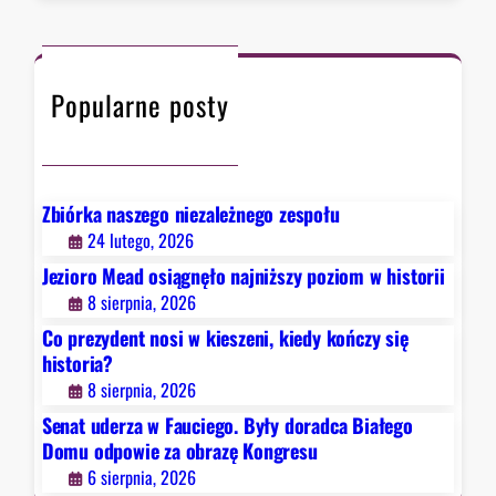
r
a
c
w
h
F
Popularne posty
a
u
c
i
e
Zbiórka naszego niezależnego zespołu
g
24 lutego, 2026
o
Jezioro Mead osiągnęło najniższy poziom w historii
.
8 sierpnia, 2026
B
Co prezydent nosi w kieszeni, kiedy kończy się
y
historia?
ł
8 sierpnia, 2026
y
d
Senat uderza w Fauciego. Były doradca Białego
o
Domu odpowie za obrazę Kongresu
r
6 sierpnia, 2026