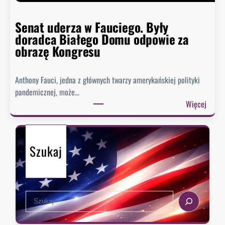
i
s
Senat uderza w Fauciego. Były
t
doradca Białego Domu odpowie za
o
obrazę Kongresu
r
i
Anthony Fauci, jedna z głównych twarzy amerykańskiej polityki
a
pandemicznej, może…
?
:
Więcej
S
e
n
Szukaj
a
t
u
d
S
e
e
r
a
z