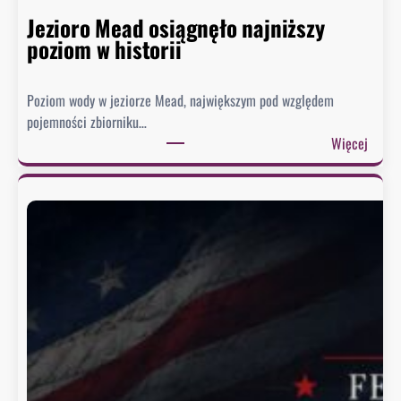
Jezioro Mead osiągnęło najniższy
poziom w historii
Poziom wody w jeziorze Mead, największym pod względem
pojemności zbiorniku…
:
Więcej
J
e
z
i
o
r
o
M
e
a
d
o