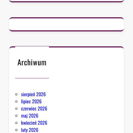
a
d
c
a
B
i
a
ł
e
Archiwum
g
o
D
o
sierpień 2026
m
lipiec 2026
u
czerwiec 2026
o
maj 2026
d
kwiecień 2026
p
luty 2026
o