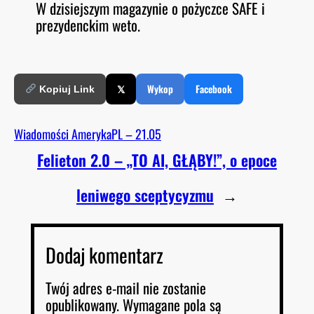
W dzisiejszym magazynie o pożyczce SAFE i
O
RSS FEED
prezydenckim weto.
LINK
D
E
EMBED
𝕏
Wykop
Facebook
Kopiuj Link
Wiadomości AmerykaPL – 21.05
Felieton 2.0 – „TO AI, GŁĄBY!”, o epoce
leniwego sceptycyzmu
→
Dodaj komentarz
Twój adres e-mail nie zostanie
opublikowany.
Wymagane pola są