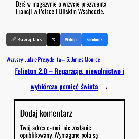
Dziś w magazynie o wizycie prezydenta
O
RSS FEED
Francji w Polsce i Bliskim Wschodzie.
LINK
D
E
EMBED
𝕏
Wykop
Facebook
Kopiuj Link
Wszyscy Ludzie Prezydenta – 5. James Monroe
Felieton 2.0 – Reparacje, niewolnictwo i
wybiórcza pamięć świata
→
Dodaj komentarz
Twój adres e-mail nie zostanie
opublikowany.
Wymagane pola są