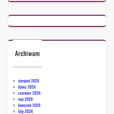
a
d
c
a
B
i
a
ł
e
Archiwum
g
o
D
o
sierpień 2026
m
lipiec 2026
u
czerwiec 2026
o
maj 2026
d
kwiecień 2026
p
luty 2026
o