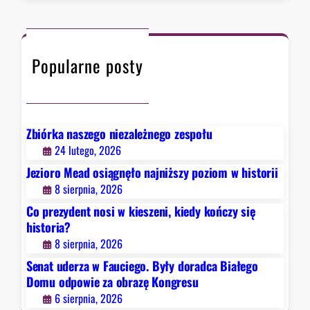
r
a
c
w
h
F
Popularne posty
a
u
c
i
e
Zbiórka naszego niezależnego zespołu
g
24 lutego, 2026
o
Jezioro Mead osiągnęło najniższy poziom w historii
.
8 sierpnia, 2026
B
Co prezydent nosi w kieszeni, kiedy kończy się
y
historia?
ł
8 sierpnia, 2026
y
d
Senat uderza w Fauciego. Były doradca Białego
o
Domu odpowie za obrazę Kongresu
r
6 sierpnia, 2026