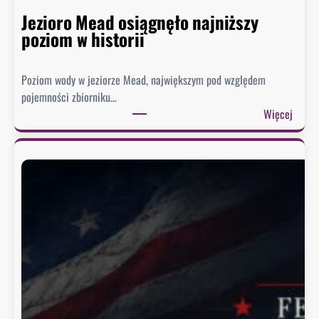
Jezioro Mead osiągnęło najniższy
poziom w historii
Poziom wody w jeziorze Mead, największym pod względem
pojemności zbiorniku…
:
Więcej
J
e
z
i
o
r
o
M
e
a
d
o