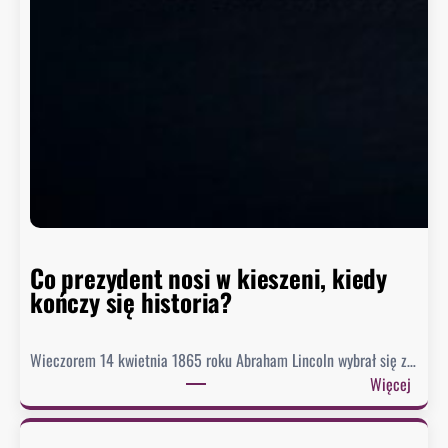
o
z
i
o
m
w
h
i
s
t
o
r
Co prezydent nosi w kieszeni, kiedy
i
kończy się historia?
i
Wieczorem 14 kwietnia 1865 roku Abraham Lincoln wybrał się z…
:
Więcej
C
o