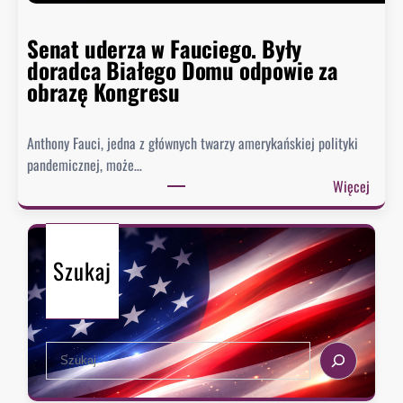
i
s
Senat uderza w Fauciego. Były
t
doradca Białego Domu odpowie za
o
obrazę Kongresu
r
i
Anthony Fauci, jedna z głównych twarzy amerykańskiej polityki
a
pandemicznej, może…
?
:
Więcej
S
e
n
Szukaj
a
t
u
d
S
e
e
r
a
z