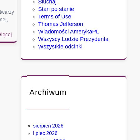
Sluchaj
Stan po stanie
 twarzy
Terms of Use
nej,
Thomas Jefferson
Wiadomości AmerykaPL
:
ięcej
Wszyscy Ludzie Prezydenta
S
Wszystkie odcinki
e
n
a
t
u
d
Archiwum
e
r
z
a
w
sierpień 2026
F
lipiec 2026
a