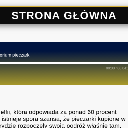
STRONA GŁÓWNA
erium pieczarki
00:00
/
00:04:
elfii, która odpowiada za ponad 60 procent
 istnieje spora szansa, że pieczarki kupione w
ydzie rozpoczęły swoją podróż właśnie tam.