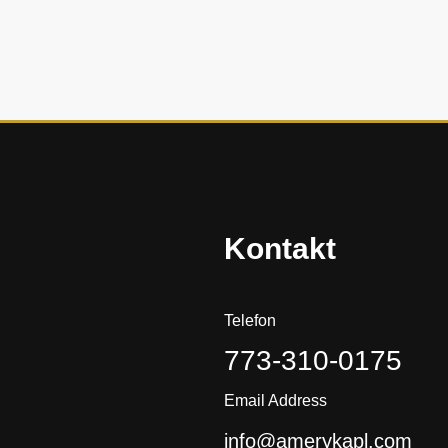
y
s
i
ę
h
i
s
t
o
r
Kontakt
i
a
?
Telefon
773-310-0175
Email Address
info@amerykapl.com