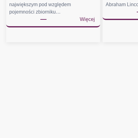
największym pod względem
Abraham Linco
pojemności zbiorniku…
:
Więcej
J
e
z
i
o
r
o
M
e
a
d
o
s
i
ą
g