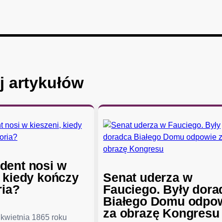
j artykułów
dent nosi w
, kiedy kończy
Senat uderza w
ria?
Fauciego. Były dora
Białego Domu odpo
za obrazę Kongresu
kwietnia 1865 roku