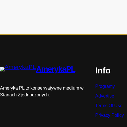
m
w
h
i
s
t
o
r
i
i
AmerykaPL
Info
Programy
Ameryka PL to konserwatywne medium w
Stanach Zjednoczonych.
Advertise
Terms Of Use
Privacy Policy