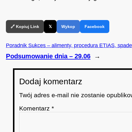
🔗 Kopiuj Link
𝕏
Wykop
Facebook
Poradnik Sukces – alimenty, procedura ETIAS, spadek
Podsumowanie dnia – 29.06
→
Dodaj komentarz
Twój adres e-mail nie zostanie opubliko
Komentarz
*