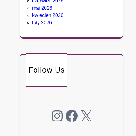
czerwiec 2026
u
maj 2026
c
kwiecień 2026
i
luty 2026
e
g
o
.
B
y
Follow Us
ł
y
d
o
r
a
Instagram
Facebook
X
d
c
a