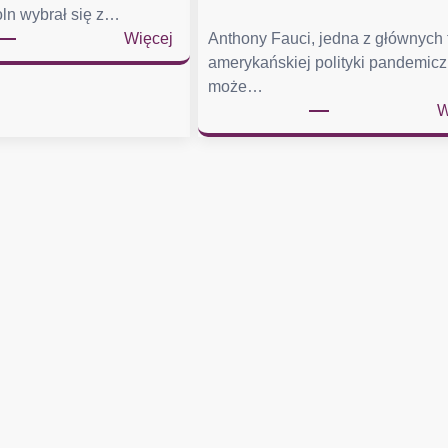
ln wybrał się z…
:
Więcej
Anthony Fauci, jedna z głównych
C
amerykańskiej polityki pandemicz
o
może…
p
W
r
e
z
y
d
e
n
t
n
o
s
i
w
k