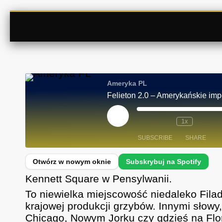
Ameryka PL
Felieton 2.0 – Amerykańskie imp
P
1x
L
A
SUBSCRIBE
SHARE
Y
E
P
I
SHARE
Spotify
S
Kennett Square w Pensylwanii.
O
D
RSS FEED
LINK
To niewielka miejscowość niedaleko Filad
E
krajowej produkcji grzybów. Innymi słowy,
EMBED
Chicago, Nowym Jorku czy gdzieś na Flor