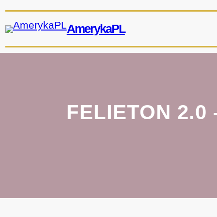
Przejdź
do
AmerykaPL
treści
FELIETON 2.0