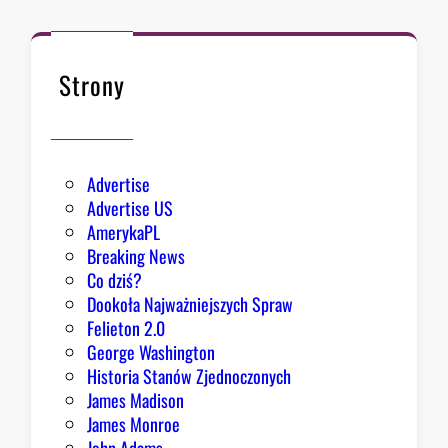
ł
k
n
ę
Strony
ł
o
Advertise
Advertise US
AmerykaPL
Breaking News
Co dziś?
Dookoła Najważniejszych Spraw
Felieton 2.0
George Washington
Historia Stanów Zjednoczonych
James Madison
James Monroe