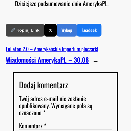
Dzisiejsze podsumowanie dnia AmerykaPL.
O
RSS FEED
LINK
D
E
EMBED
𝕏
Wykop
Facebook
Kopiuj Link
Felieton 2.0 – Amerykańskie imperium pieczarki
Wiadomości AmerykaPL – 30.06
→
Dodaj komentarz
Twój adres e-mail nie zostanie
opublikowany.
Wymagane pola są
oznaczone
*
Komentarz
*