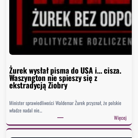
B
i
a
ł
e
g
o
D
o
m
Żurek wysłał pisma do USA i… cisza.
u
Waszyngton nie spieszy się z
o
ekstradycją Ziobry
d
p
Minister sprawiedliwości Waldemar Żurek przyznał, że polskie
o
władze nadal nie…
w
:
Więcej
i
Ż
e
u
z