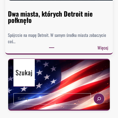
i
e
Dwa miasta, których Detroit nie
s
połknęło
p
i
Spójrzcie na mapę Detroit. W samym środku miasta zobaczycie
e
coś…
s
:
Więcej
z
D
y
w
s
a
i
Szukaj
m
ę
i
z
a
e
s
k
S
t
s
e
a
t
a
,
r
r
k