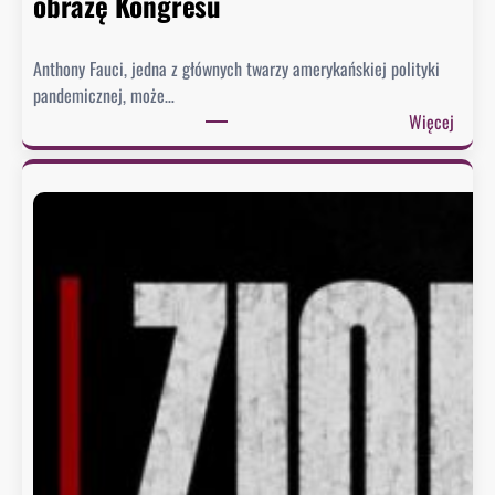
obrazę Kongresu
Anthony Fauci, jedna z głównych twarzy amerykańskiej polityki
pandemicznej, może…
:
Więcej
S
e
n
a
t
u
d
e
r
z
a
w
F
a