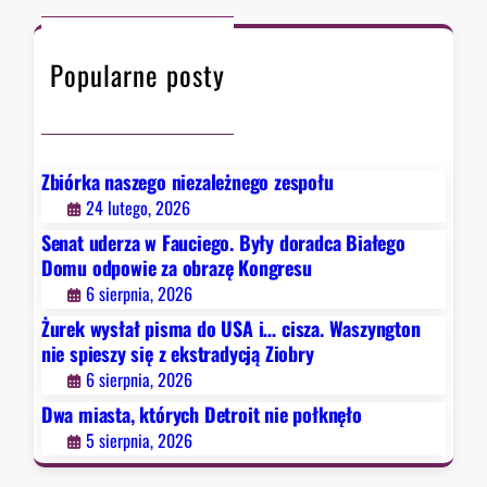
a
c
t
d
h
ó
y
Popularne posty
r
c
y
j
c
ą
h
Z
D
Zbiórka naszego niezależnego zespołu
i
e
24 lutego, 2026
o
t
b
Senat uderza w Fauciego. Były doradca Białego
r
r
Domu odpowie za obrazę Kongresu
o
y
6 sierpnia, 2026
i
Żurek wysłał pisma do USA i… cisza. Waszyngton
t
nie spieszy się z ekstradycją Ziobry
n
6 sierpnia, 2026
i
e
Dwa miasta, których Detroit nie połknęło
p
5 sierpnia, 2026
o