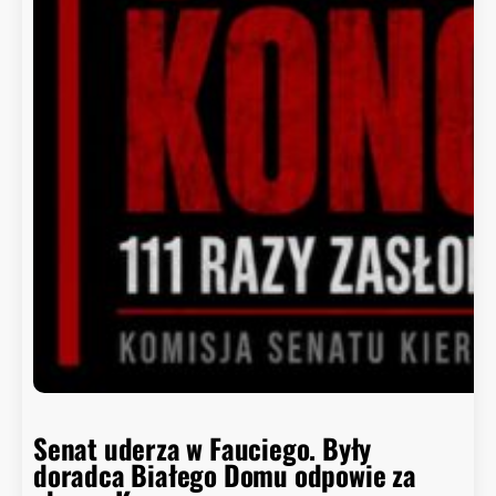
Senat uderza w Fauciego. Były
doradca Białego Domu odpowie za