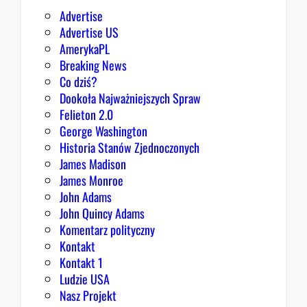
e
Advertise
g
Advertise US
o
AmerykaPL
D
Breaking News
o
Co dziś?
m
Dookoła Najważniejszych Spraw
u
Felieton 2.0
o
George Washington
d
Historia Stanów Zjednoczonych
p
James Madison
o
James Monroe
w
John Adams
i
John Quincy Adams
e
Komentarz polityczny
z
Kontakt
a
Kontakt 1
o
Ludzie USA
b
Nasz Projekt
r