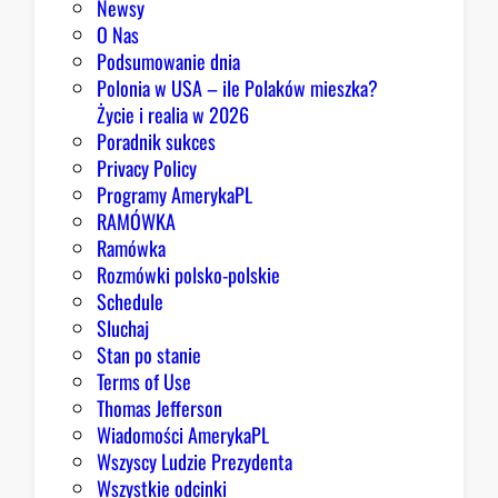
Newsy
a
O Nas
z
Podsumowanie dnia
ę
Polonia w USA – ile Polaków mieszka?
K
Życie i realia w 2026
o
Poradnik sukces
n
Privacy Policy
g
Programy AmerykaPL
r
RAMÓWKA
e
Ramówka
s
Rozmówki polsko-polskie
u
Schedule
Sluchaj
Stan po stanie
Terms of Use
Thomas Jefferson
Wiadomości AmerykaPL
Wszyscy Ludzie Prezydenta
Wszystkie odcinki