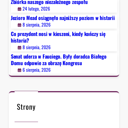
e
Zbiórka naszego niezależnego zespołu
g
24 lutego, 2026
o
Jezioro Mead osiągnęło najniższy poziom w historii
.
8 sierpnia, 2026
B
Co prezydent nosi w kieszeni, kiedy kończy się
y
historia?
ł
8 sierpnia, 2026
y
d
Senat uderza w Fauciego. Były doradca Białego
o
Domu odpowie za obrazę Kongresu
r
6 sierpnia, 2026
a
d
c
a
B
Strony
i
a
ł