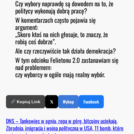
Czy wybory naprawdę są dowodem na to, że
O
RSS FEED
politycy wykonują dobrą pracę?
LINK
D
E
W komentarzach często pojawia się
EMBED
argument:
„Skoro ktoś na nich głosuje, to znaczy, że
robią coś dobrze”.
Ale czy rzeczywiście tak działa demokracja?
W tym odcinku Felietonu 2.0 zastanawiam się
nad problemem:
czy wyborcy w ogóle mają realny wybór.
𝕏
Wykop
Facebook
Kopiuj Link
DNS – Tankowiec w ogniu, ropa w górę, bitcoiny uciekają,
Zbrodnia, imigracja i wojna polityczna w USA, 11 bomb, które