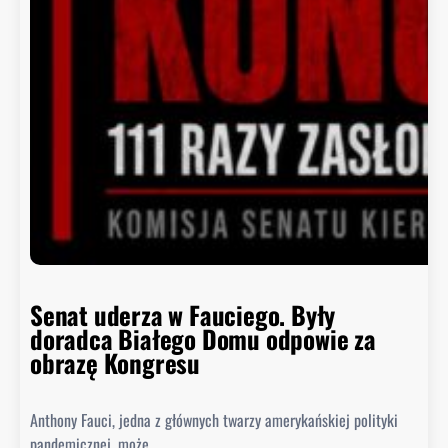
y
k
o
ń
c
z
y
s
i
ę
h
i
s
Senat uderza w Fauciego. Były
t
doradca Białego Domu odpowie za
o
obrazę Kongresu
r
i
Anthony Fauci, jedna z głównych twarzy amerykańskiej polityki
a
pandemicznej, może…