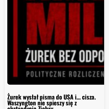
d
o
r
a
d
c
a
B
i
a
ł
e
g
o
D
o
m
Żurek wysłał pisma do USA i… cisza.
u
Waszyngton nie spieszy się z
o
ekstradycją Ziobry