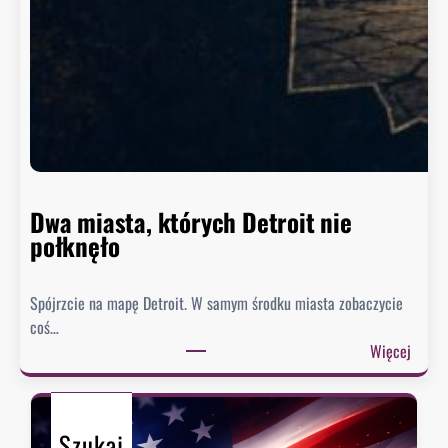
y
n
g
t
o
n
n
i
e
Dwa miasta, których Detroit nie
s
połknęło
p
i
Spójrzcie na mapę Detroit. W samym środku miasta zobaczycie
e
coś…
s
:
Więcej
z
D
y
w
s
a
i
Szukaj
m