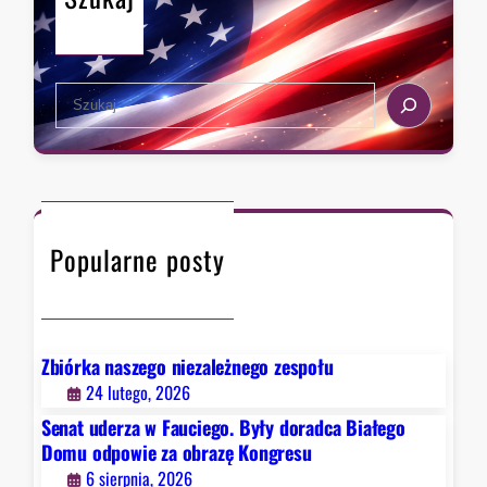
ę
i
z
a
e
s
k
S
t
s
e
a
t
a
,
r
r
k
a
c
t
d
h
ó
y
Popularne posty
r
c
y
j
c
ą
h
Z
D
Zbiórka naszego niezależnego zespołu
i
e
24 lutego, 2026
o
t
b
Senat uderza w Fauciego. Były doradca Białego
r
r
Domu odpowie za obrazę Kongresu
o
y
6 sierpnia, 2026