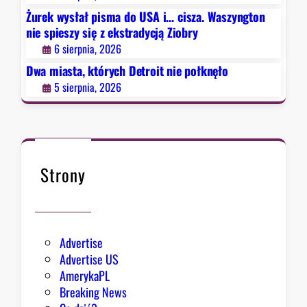
i
Żurek wysłał pisma do USA i… cisza. Waszyngton
t
nie spieszy się z ekstradycją Ziobry
n
6 sierpnia, 2026
i
e
Dwa miasta, których Detroit nie połknęło
p
5 sierpnia, 2026
o
ł
k
n
ę
Strony
ł
o
Advertise
Advertise US
AmerykaPL
Breaking News