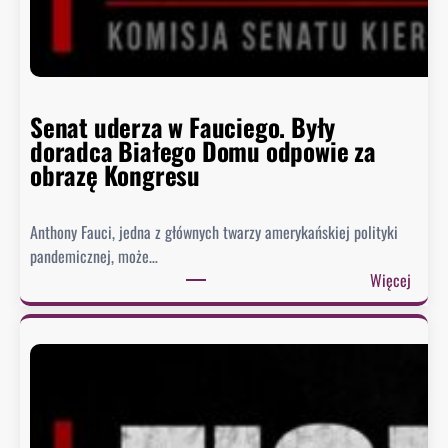
Senat uderza w Fauciego. Były
doradca Białego Domu odpowie za
obrazę Kongresu
Anthony Fauci, jedna z głównych twarzy amerykańskiej polityki
pandemicznej, może…
:
Więcej
S
e
n
a
t
u
d