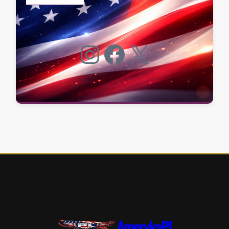
Instagram
Facebook
X
AmerykaPL