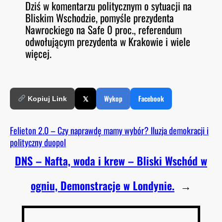
Dziś w komentarzu politycznym o sytuacji na
O
RSS FEED
Bliskim Wschodzie, pomyśle prezydenta
LINK
D
E
Nawrockiego na Safe 0 proc., referendum
EMBED
odwołującym prezydenta w Krakowie i wiele
więcej.
𝕏
Wykop
Facebook
Kopiuj Link
Felieton 2.0 – Czy naprawdę mamy wybór? Iluzja demokracji i
polityczny duopol
DNS – Nafta, woda i krew – Bliski Wschód w
ogniu, Demonstracje w Londynie.
→