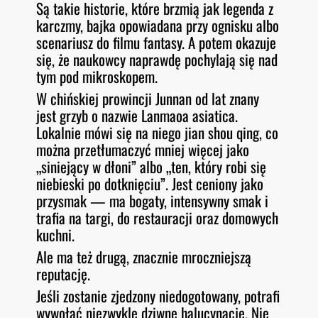
Są takie historie, które brzmią jak legenda z
O
RSS FEED
karczmy, bajka opowiadana przy ognisku albo
LINK
D
E
scenariusz do filmu fantasy. A potem okazuje
EMBED
się, że naukowcy naprawdę pochylają się nad
tym pod mikroskopem.
W chińskiej prowincji Junnan od lat znany
jest grzyb o nazwie
Lanmaoa asiatica
.
Lokalnie mówi się na niego
jian shou qing
, co
można przetłumaczyć mniej więcej jako
„siniejący w dłoni” albo „ten, który robi się
niebieski po dotknięciu”. Jest ceniony jako
przysmak — ma bogaty, intensywny smak i
trafia na targi, do restauracji oraz domowych
kuchni.
Ale ma też drugą, znacznie mroczniejszą
reputację.
Jeśli zostanie zjedzony niedogotowany, potrafi
wywołać niezwykle dziwne halucynacje. Nie