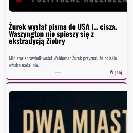
o
D
o
m
Żurek wysłał pisma do USA i… cisza.
u
Waszyngton nie spieszy się z
o
ekstradycją Ziobry
d
p
Minister sprawiedliwości Waldemar Żurek przyznał, że polskie
o
władze nadal nie…
w
:
Więcej
i
Ż
e
u
z
r
a
e
o
k
b
w
r
y
a
s
z