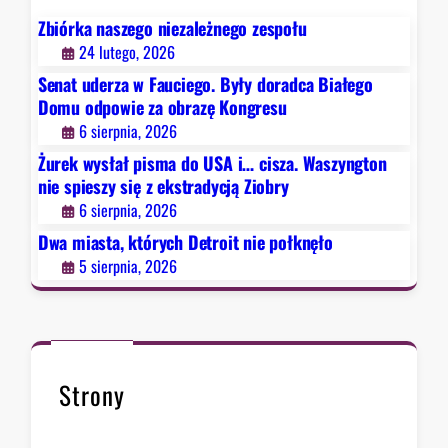
h
Z
D
Zbiórka naszego niezależnego zespołu
i
e
24 lutego, 2026
o
t
b
Senat uderza w Fauciego. Były doradca Białego
r
r
Domu odpowie za obrazę Kongresu
o
y
6 sierpnia, 2026
i
Żurek wysłał pisma do USA i… cisza. Waszyngton
t
nie spieszy się z ekstradycją Ziobry
n
6 sierpnia, 2026
i
e
Dwa miasta, których Detroit nie połknęło
p
5 sierpnia, 2026
o
ł
k
n
ę
Strony
ł
o