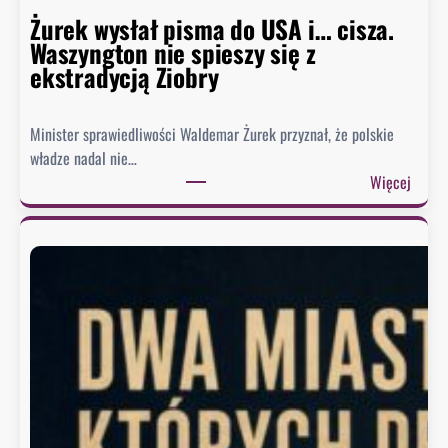
Żurek wysłał pisma do USA i… cisza.
Waszyngton nie spieszy się z
ekstradycją Ziobry
Minister sprawiedliwości Waldemar Żurek przyznał, że polskie
władze nadal nie…
:
Więcej
Ż
u
r
e
k
w
y
s
ł
a
ł