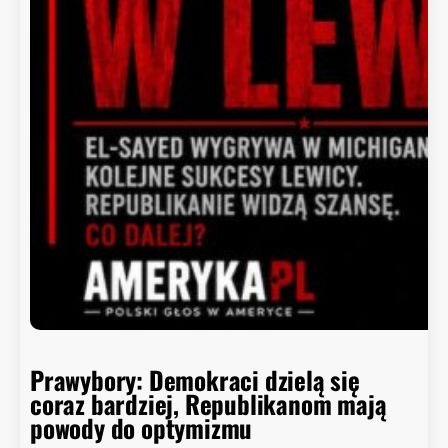
t
b
r
r
o
y
i
t
n
i
e
p
o
ł
k
n
ę
ł
o
Prawybory: Demokraci dzielą się
coraz bardziej, Republikanom mają
powody do optymizmu