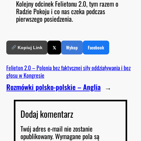
Kolejny odcinek Felietonu 2.0, tym razem o
O
RSS FEED
Radzie Pokoju i co nas czeka podczas
LINK
D
E
pierwszego posiedzenia.
EMBED
𝕏
Wykop
Facebook
Kopiuj Link
Felieton 2.0 – Polonia bez faktycznej siły oddziaływania i bez
głosu w Kongresie
Rozmówki polsko-polskie – Anglia
→
Dodaj komentarz
Twój adres e-mail nie zostanie
opublikowany.
Wymagane pola są