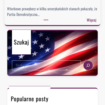
Wtorkowe prawybory w kilku amerykańskich stanach pokazały, że
Partia Demokratyczna…
:
Więcej
P
r
a
Szukaj
w
y
b
o
S
r
e
y
a
:
r
D
c
e
h
m
Popularne posty
o
k