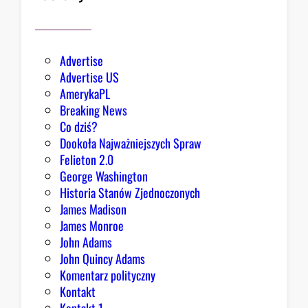
b
a
r
d
Advertise
z
Advertise US
i
AmerykaPL
e
Breaking News
j
Co dziś?
,
Dookoła Najważniejszych Spraw
R
Felieton 2.0
e
George Washington
p
Historia Stanów Zjednoczonych
u
James Madison
b
James Monroe
l
John Adams
i
John Quincy Adams
k
Komentarz polityczny
a
Kontakt
n