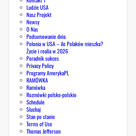
Kontakt 1
o
Ludzie USA
m
Nasz Projekt
m
Newsy
a
O Nas
j
Podsumowanie dnia
ą
Polonia w USA – ile Polaków mieszka?
p
Życie i realia w 2026
o
Poradnik sukces
w
Privacy Policy
o
Programy AmerykaPL
d
RAMÓWKA
y
Ramówka
d
Rozmówki polsko-polskie
o
Schedule
o
Sluchaj
p
Stan po stanie
t
Terms of Use
y
Thomas Jefferson
m