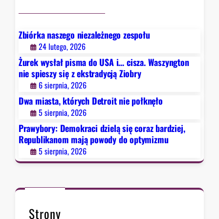
r
a
c
Zbiórka naszego niezależnego zespołu
i
24 lutego, 2026
d
Żurek wysłał pisma do USA i… cisza. Waszyngton
z
nie spieszy się z ekstradycją Ziobry
i
6 sierpnia, 2026
e
Dwa miasta, których Detroit nie połknęło
l
5 sierpnia, 2026
ą
s
Prawybory: Demokraci dzielą się coraz bardziej,
i
Republikanom mają powody do optymizmu
ę
5 sierpnia, 2026
c
o
r
a
z
Strony