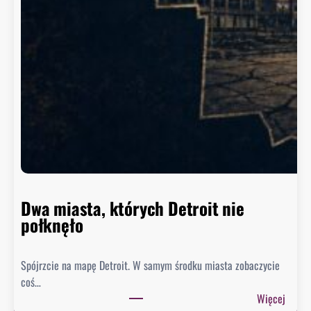
W
a
s
z
y
n
g
t
o
n
n
i
e
Dwa miasta, których Detroit nie
s
połknęło
p
i
Spójrzcie na mapę Detroit. W samym środku miasta zobaczycie
e
coś…
s
:
Więcej
z