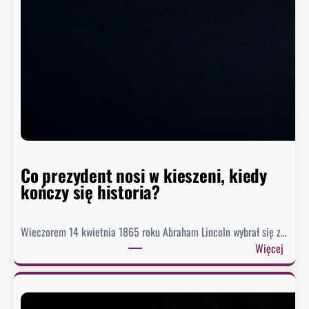
z
i
o
m
w
h
i
s
t
o
r
Co prezydent nosi w kieszeni, kiedy
i
kończy się historia?
i
Wieczorem 14 kwietnia 1865 roku Abraham Lincoln wybrał się z…
:
Więcej
C
o
p