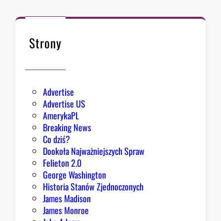
d
c
a
B
Strony
i
a
ł
e
Advertise
g
Advertise US
o
AmerykaPL
D
Breaking News
o
Co dziś?
m
Dookoła Najważniejszych Spraw
u
Felieton 2.0
o
George Washington
d
Historia Stanów Zjednoczonych
p
James Madison
o
James Monroe
w