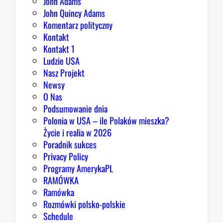
John Adams
i
John Quincy Adams
e
Komentarz polityczny
z
Kontakt
a
Kontakt 1
o
Ludzie USA
b
Nasz Projekt
r
Newsy
a
O Nas
z
Podsumowanie dnia
ę
Polonia w USA – ile Polaków mieszka?
K
Życie i realia w 2026
o
Poradnik sukces
n
Privacy Policy
g
Programy AmerykaPL
r
RAMÓWKA
e
Ramówka
s
Rozmówki polsko-polskie
u
Schedule