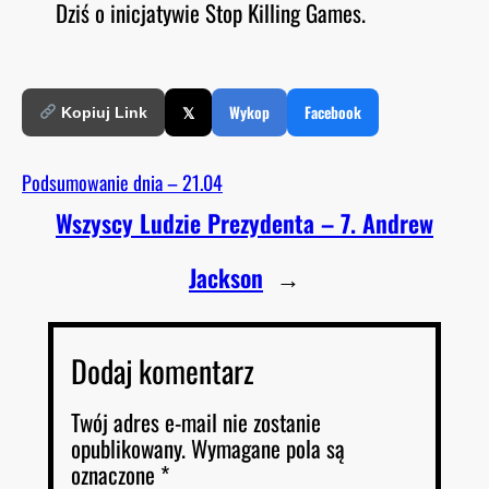
Dziś o inicjatywie Stop Killing Games.
O
RSS FEED
LINK
D
E
EMBED
𝕏
Wykop
Facebook
Kopiuj Link
Podsumowanie dnia – 21.04
Wszyscy Ludzie Prezydenta – 7. Andrew
Jackson
→
Dodaj komentarz
Twój adres e-mail nie zostanie
opublikowany.
Wymagane pola są
oznaczone
*