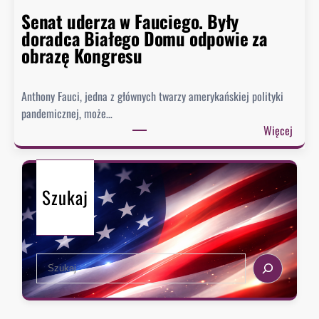
s
Senat uderza w Fauciego. Były
t
doradca Białego Domu odpowie za
o
obrazę Kongresu
r
i
Anthony Fauci, jedna z głównych twarzy amerykańskiej polityki
a
pandemicznej, może…
?
:
Więcej
S
e
n
Szukaj
a
t
u
d
S
e
e
r
a
z
r
a