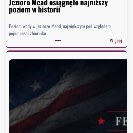
Jezioro Mead osiągnęło najniższy
poziom w historii
Poziom wody w jeziorze Mead, największym pod względem
pojemności zbiorniku…
:
Więcej
J
e
z
i
o
r
o
M
e
a
d
o
s