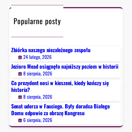
c
w
h
F
Popularne posty
a
u
c
i
e
Zbiórka naszego niezależnego zespołu
g
24 lutego, 2026
o
Jezioro Mead osiągnęło najniższy poziom w historii
.
8 sierpnia, 2026
B
Co prezydent nosi w kieszeni, kiedy kończy się
y
historia?
ł
8 sierpnia, 2026
y
d
Senat uderza w Fauciego. Były doradca Białego
o
Domu odpowie za obrazę Kongresu
r
6 sierpnia, 2026
a