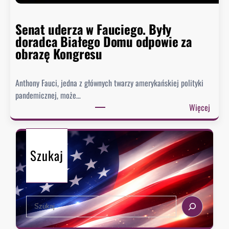
h
i
s
Senat uderza w Fauciego. Były
t
doradca Białego Domu odpowie za
o
obrazę Kongresu
r
i
Anthony Fauci, jedna z głównych twarzy amerykańskiej polityki
a
pandemicznej, może…
?
:
Więcej
S
e
n
Szukaj
a
t
u
d
S
e
e
r
a