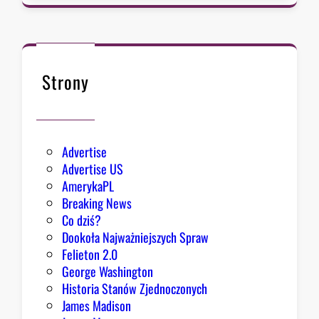
a
d
c
a
B
Strony
i
a
ł
e
Advertise
g
Advertise US
o
AmerykaPL
D
Breaking News
o
Co dziś?
m
Dookoła Najważniejszych Spraw
u
Felieton 2.0
o
George Washington
d
Historia Stanów Zjednoczonych
p
James Madison
o