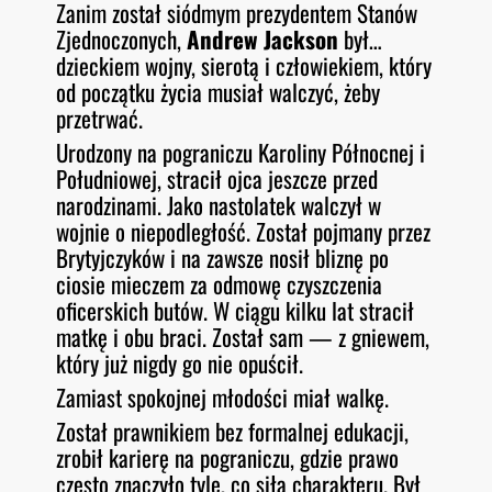
Zanim został siódmym prezydentem Stanów
O
RSS FEED
Zjednoczonych,
Andrew Jackson
był…
LINK
D
E
dzieckiem wojny, sierotą i człowiekiem, który
EMBED
od początku życia musiał walczyć, żeby
przetrwać.
Urodzony na pograniczu Karoliny Północnej i
Południowej, stracił ojca jeszcze przed
narodzinami. Jako nastolatek walczył w
wojnie o niepodległość. Został pojmany przez
Brytyjczyków i na zawsze nosił bliznę po
ciosie mieczem za odmowę czyszczenia
oficerskich butów. W ciągu kilku lat stracił
matkę i obu braci. Został sam — z gniewem,
który już nigdy go nie opuścił.
Zamiast spokojnej młodości miał walkę.
Został prawnikiem bez formalnej edukacji,
zrobił karierę na pograniczu, gdzie prawo
często znaczyło tyle, co siła charakteru. Był