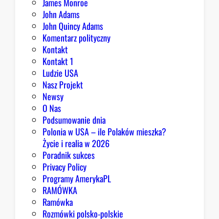
James Monroe
w
John Adams
i
John Quincy Adams
e
Komentarz polityczny
z
Kontakt
a
Kontakt 1
o
Ludzie USA
b
Nasz Projekt
r
Newsy
a
O Nas
z
Podsumowanie dnia
ę
Polonia w USA – ile Polaków mieszka?
K
Życie i realia w 2026
o
Poradnik sukces
n
Privacy Policy
g
Programy AmerykaPL
r
RAMÓWKA
e
Ramówka
s
Rozmówki polsko-polskie