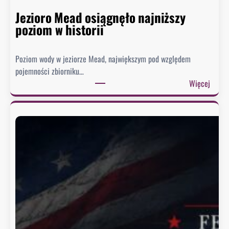
Jezioro Mead osiągnęło najniższy
poziom w historii
Poziom wody w jeziorze Mead, największym pod względem
pojemności zbiorniku…
:
Więcej
J
e
z
i
o
r
o
M
e
a
d