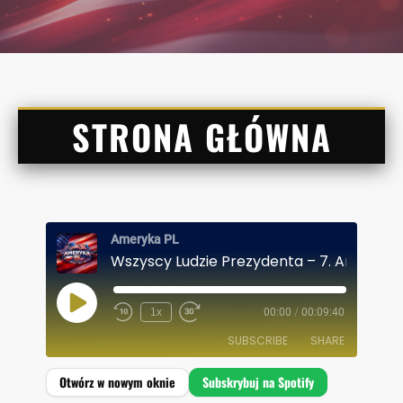
STRONA GŁÓWNA
Ameryka PL
P
1x
00:00
/
00:09:40
L
A
SUBSCRIBE
SHARE
Y
E
P
I
SHARE
Spotify
S