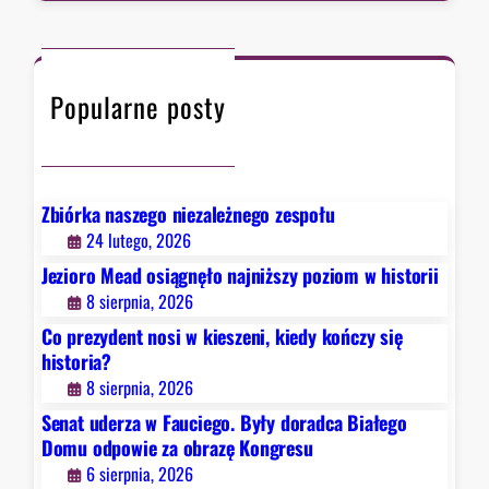
z
r
a
c
w
h
F
Popularne posty
a
u
c
i
e
Zbiórka naszego niezależnego zespołu
g
24 lutego, 2026
o
Jezioro Mead osiągnęło najniższy poziom w historii
.
8 sierpnia, 2026
B
Co prezydent nosi w kieszeni, kiedy kończy się
y
historia?
ł
8 sierpnia, 2026
y
d
Senat uderza w Fauciego. Były doradca Białego
o
Domu odpowie za obrazę Kongresu
r
6 sierpnia, 2026