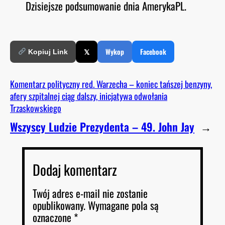
Dzisiejsze podsumowanie dnia AmerykaPL.
O
RSS FEED
LINK
D
E
EMBED
𝕏
Wykop
Facebook
Kopiuj Link
Komentarz polityczny red. Warzecha – koniec tańszej benzyny,
afery szpitalnej ciąg dalszy, inicjatywa odwołania
Trzaskowskiego
Wszyscy Ludzie Prezydenta – 49. John Jay
→
Dodaj komentarz
Twój adres e-mail nie zostanie
opublikowany.
Wymagane pola są
oznaczone
*