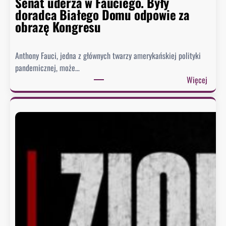
Senat uderza w Fauciego. Były
doradca Białego Domu odpowie za
obrazę Kongresu
Anthony Fauci, jedna z głównych twarzy amerykańskiej polityki
pandemicznej, może…
:
Więcej
S
e
n
a
t
u
d
e
r
z
a
w