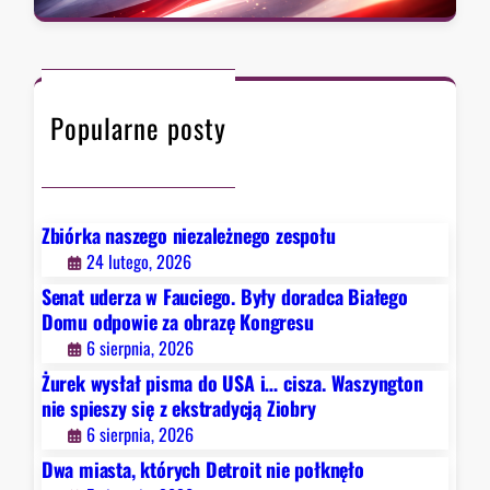
t
a
,
r
r
k
a
c
t
d
h
ó
y
Popularne posty
r
c
y
j
c
ą
h
Z
D
Zbiórka naszego niezależnego zespołu
i
e
24 lutego, 2026
o
t
b
Senat uderza w Fauciego. Były doradca Białego
r
r
Domu odpowie za obrazę Kongresu
o
y
6 sierpnia, 2026
i
Żurek wysłał pisma do USA i… cisza. Waszyngton
t
nie spieszy się z ekstradycją Ziobry
n
6 sierpnia, 2026
i
e
Dwa miasta, których Detroit nie połknęło