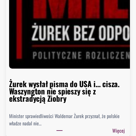
c
a
B
i
a
ł
e
g
o
D
o
m
Żurek wysłał pisma do USA i… cisza.
u
Waszyngton nie spieszy się z
o
ekstradycją Ziobry
d
p
Minister sprawiedliwości Waldemar Żurek przyznał, że polskie
o
władze nadal nie…
w
:
Więcej
i