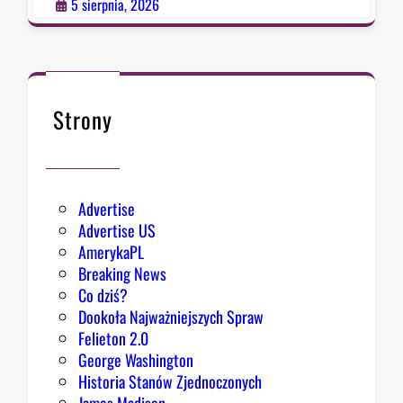
p
5 sierpnia, 2026
o
ł
k
n
ę
Strony
ł
o
Advertise
Advertise US
AmerykaPL
Breaking News
Co dziś?
Dookoła Najważniejszych Spraw
Felieton 2.0
George Washington
Historia Stanów Zjednoczonych