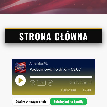
STRONA GŁÓWNA
Ameryka PL
Podsumowanie dnia – 03.07
P
1x
00:00
/
00:04:19
L
A
SUBSCRIBE
SHARE
Y
E
P
I
SHARE
Spotify
S