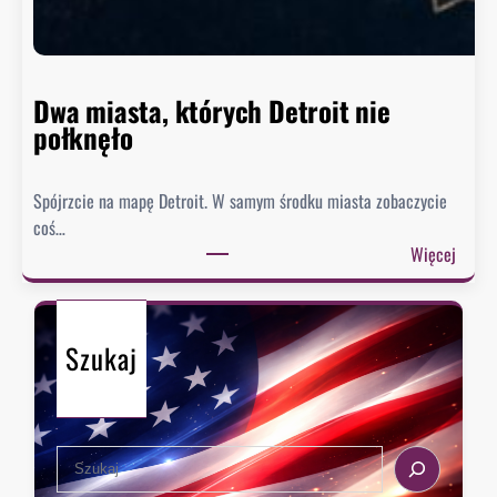
n
n
i
e
Dwa miasta, których Detroit nie
s
połknęło
p
i
Spójrzcie na mapę Detroit. W samym środku miasta zobaczycie
e
coś…
s
:
Więcej
z
D
y
w
s
a
i
Szukaj
m
ę
i
z
a
e
s
k
S
t
s
e
a