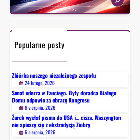
s
e
a
t
a
,
r
r
k
a
c
t
d
h
ó
y
Popularne posty
r
c
y
j
c
ą
h
Z
D
Zbiórka naszego niezależnego zespołu
i
e
24 lutego, 2026
o
t
b
Senat uderza w Fauciego. Były doradca Białego
r
r
Domu odpowie za obrazę Kongresu
o
y
6 sierpnia, 2026
i
Żurek wysłał pisma do USA i… cisza. Waszyngton
t
nie spieszy się z ekstradycją Ziobry
n
6 sierpnia, 2026
i