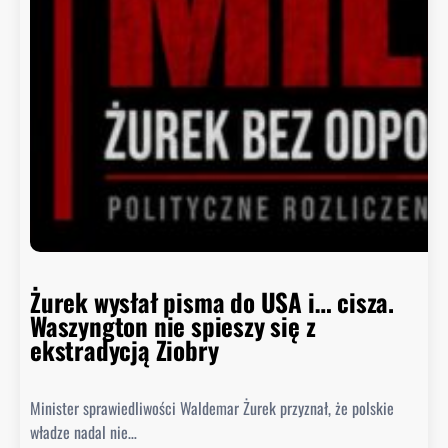
d
c
a
B
i
a
ł
e
g
o
D
o
m
Żurek wysłał pisma do USA i… cisza.
u
Waszyngton nie spieszy się z
o
ekstradycją Ziobry
d
p
Minister sprawiedliwości Waldemar Żurek przyznał, że polskie
o
władze nadal nie…
w