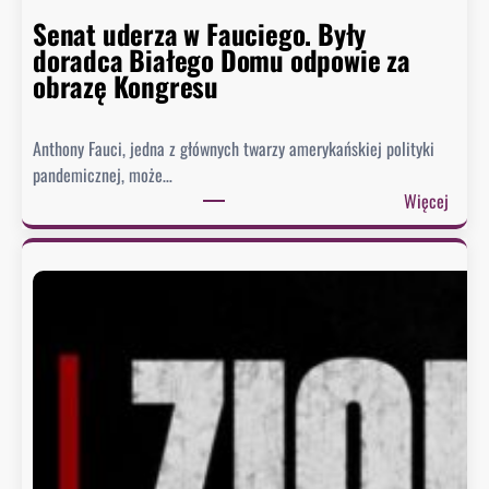
Senat uderza w Fauciego. Były
doradca Białego Domu odpowie za
obrazę Kongresu
Anthony Fauci, jedna z głównych twarzy amerykańskiej polityki
pandemicznej, może…
:
Więcej
S
e
n
a
t
u
d
e
r
z
a