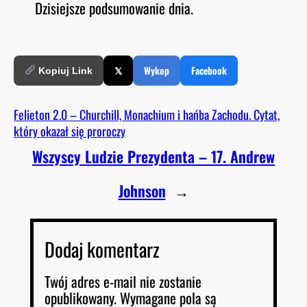
Dzisiejsze podsumowanie dnia.
O
RSS FEED
LINK
D
E
EMBED
𝕏
Wykop
Facebook
Kopiuj Link
Felieton 2.0 – Churchill, Monachium i hańba Zachodu. Cytat,
który okazał się proroczy
Wszyscy Ludzie Prezydenta – 17. Andrew
Johnson
→
Dodaj komentarz
Twój adres e-mail nie zostanie
opublikowany.
Wymagane pola są