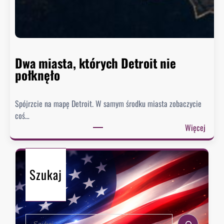
o
n
n
i
e
Dwa miasta, których Detroit nie
s
połknęło
p
i
Spójrzcie na mapę Detroit. W samym środku miasta zobaczycie
e
coś…
s
:
Więcej
z
D
y
w
s
a
i
Szukaj
m
ę
i
z
a
e
s
k
S
t