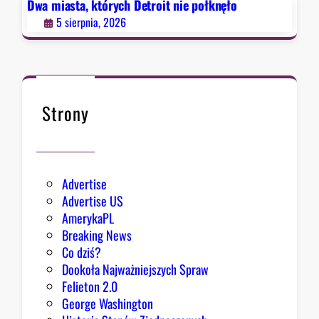
e
Dwa miasta, których Detroit nie połknęło
p
5 sierpnia, 2026
o
ł
k
n
ę
Strony
ł
o
Advertise
Advertise US
AmerykaPL
Breaking News
Co dziś?
Dookoła Najważniejszych Spraw
Felieton 2.0
George Washington