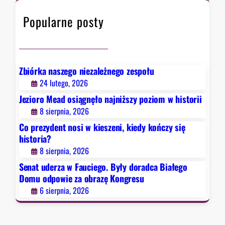
h
F
Popularne posty
a
u
c
i
e
Zbiórka naszego niezależnego zespołu
g
24 lutego, 2026
o
Jezioro Mead osiągnęło najniższy poziom w historii
.
8 sierpnia, 2026
B
Co prezydent nosi w kieszeni, kiedy kończy się
y
historia?
ł
8 sierpnia, 2026
y
d
Senat uderza w Fauciego. Były doradca Białego
o
Domu odpowie za obrazę Kongresu
r
6 sierpnia, 2026
a
d