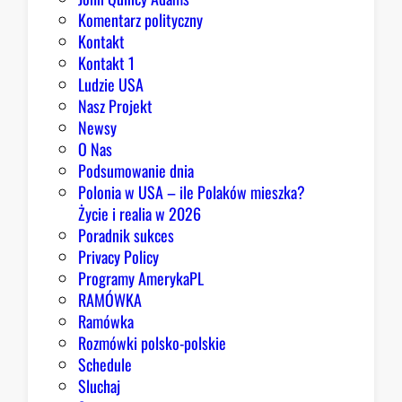
e
Komentarz polityczny
z
Kontakt
a
Kontakt 1
o
Ludzie USA
b
Nasz Projekt
r
Newsy
a
O Nas
z
Podsumowanie dnia
ę
Polonia w USA – ile Polaków mieszka?
K
Życie i realia w 2026
o
Poradnik sukces
n
Privacy Policy
g
Programy AmerykaPL
r
RAMÓWKA
e
Ramówka
s
Rozmówki polsko-polskie
u
Schedule
Sluchaj