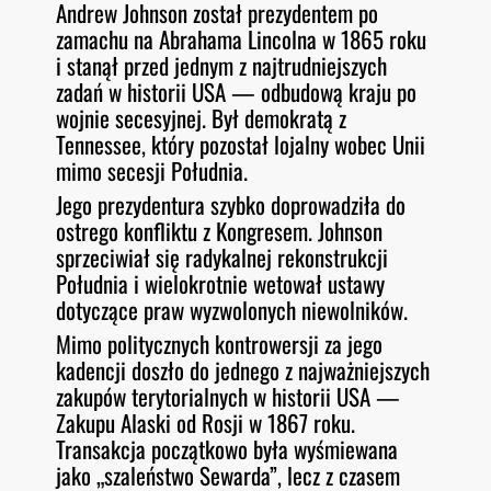
Andrew Johnson został prezydentem po
O
RSS FEED
zamachu na Abrahama Lincolna w 1865 roku
LINK
D
E
i stanął przed jednym z najtrudniejszych
EMBED
zadań w historii USA — odbudową kraju po
wojnie secesyjnej. Był demokratą z
Tennessee, który pozostał lojalny wobec Unii
mimo secesji Południa.
Jego prezydentura szybko doprowadziła do
ostrego konfliktu z Kongresem. Johnson
sprzeciwiał się radykalnej rekonstrukcji
Południa i wielokrotnie wetował ustawy
dotyczące praw wyzwolonych niewolników.
Mimo politycznych kontrowersji za jego
kadencji doszło do jednego z najważniejszych
zakupów terytorialnych w historii USA —
Zakupu Alaski od Rosji w 1867 roku.
Transakcja początkowo była wyśmiewana
jako „szaleństwo Sewarda”, lecz z czasem