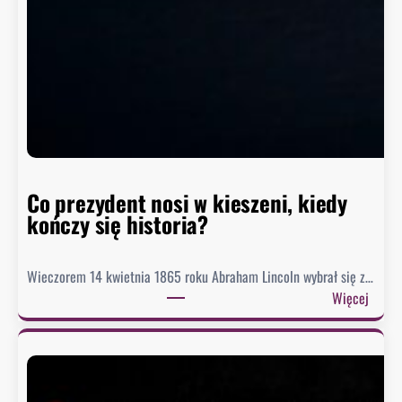
i
o
m
w
h
i
s
t
o
r
Co prezydent nosi w kieszeni, kiedy
i
kończy się historia?
i
Wieczorem 14 kwietnia 1865 roku Abraham Lincoln wybrał się z…
:
Więcej
C
o
p
r