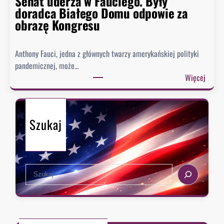
Senat uderza w Fauciego. Były
t
doradca Białego Domu odpowie za
o
obrazę Kongresu
r
i
Anthony Fauci, jedna z głównych twarzy amerykańskiej polityki
a
pandemicznej, może…
?
:
Więcej
S
e
n
Szukaj
a
t
u
d
S
e
e
r
a
z
r
a
c
w