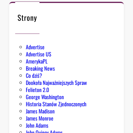
c
a
B
Strony
i
a
ł
e
Advertise
g
Advertise US
o
AmerykaPL
D
Breaking News
o
Co dziś?
m
Dookoła Najważniejszych Spraw
u
Felieton 2.0
o
George Washington
d
Historia Stanów Zjednoczonych
p
James Madison
o
James Monroe
w
John Adams
i
John Quincy Adams