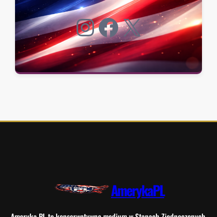
Instagram
Facebook
X
AmerykaPL
Ameryka PL to konserwatywne medium w Stanach Zjednoczonych.