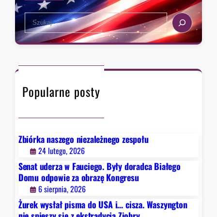
e
s
k
S
t
s
e
a
t
a
,
r
r
k
a
c
t
d
h
ó
y
Popularne posty
r
c
y
j
c
ą
h
Z
D
Zbiórka naszego niezależnego zespołu
i
e
24 lutego, 2026
o
t
b
Senat uderza w Fauciego. Były doradca Białego
r
r
Domu odpowie za obrazę Kongresu
o
y
6 sierpnia, 2026
i
Żurek wysłał pisma do USA i… cisza. Waszyngton
t
nie spieszy się z ekstradycją Ziobry