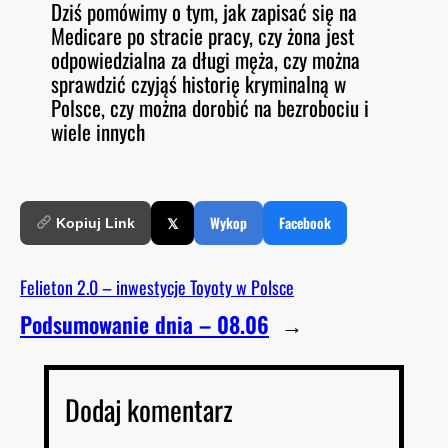
Dziś pomówimy o tym, jak zapisać się na
O
RSS FEED
Medicare po stracie pracy, czy żona jest
LINK
D
E
odpowiedzialna za długi męża, czy można
EMBED
sprawdzić czyjąś historię kryminalną w
Polsce, czy można dorobić na bezrobociu i
wiele innych
𝕏
Wykop
Facebook
Kopiuj Link
Felieton 2.0 – inwestycje Toyoty w Polsce
Podsumowanie dnia – 08.06
→
Dodaj komentarz