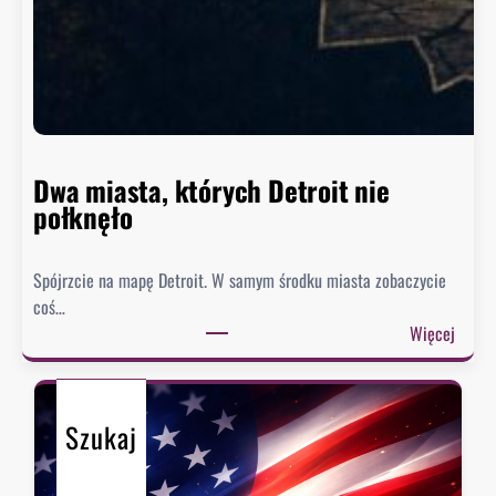
g
t
o
n
n
i
e
Dwa miasta, których Detroit nie
s
połknęło
p
i
Spójrzcie na mapę Detroit. W samym środku miasta zobaczycie
e
coś…
s
:
Więcej
z
D
y
w
s
a
i
Szukaj
m
ę
i
z
a