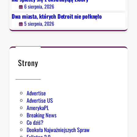
n
6 sierpnia, 2026
i
e
Dwa miasta, których Detroit nie połknęło
p
5 sierpnia, 2026
o
ł
k
n
ę
Strony
ł
o
Advertise
Advertise US
AmerykaPL
Breaking News
Co dziś?
Dookoła Najważniejszych Spraw