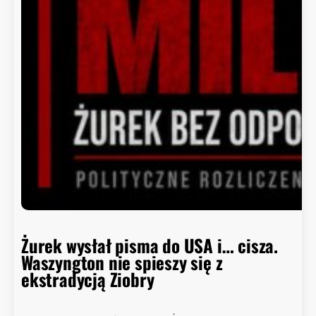
r
a
d
c
a
B
i
a
ł
e
g
o
D
o
m
Żurek wysłał pisma do USA i… cisza.
u
Waszyngton nie spieszy się z
o
ekstradycją Ziobry
d
p