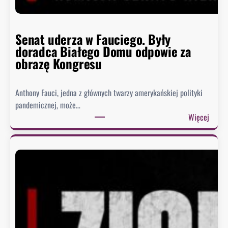
Senat uderza w Fauciego. Były
doradca Białego Domu odpowie za
obrazę Kongresu
Anthony Fauci, jedna z głównych twarzy amerykańskiej polityki
pandemicznej, może…
:
Więcej
S
e
n
a
t
u
d
e
r