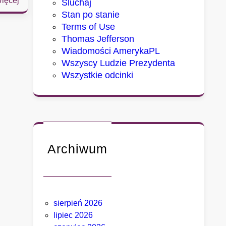
ięcej
Sluchaj
S
Stan po stanie
e
Terms of Use
n
Thomas Jefferson
a
Wiadomości AmerykaPL
t
Wszyscy Ludzie Prezydenta
u
Wszystkie odcinki
d
e
r
z
a
w
Archiwum
F
a
u
c
sierpień 2026
i
lipiec 2026
e