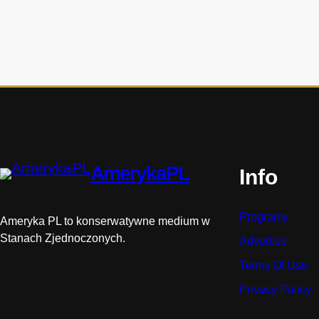
t
o
r
i
i
AmerykaPL
Info
Programy
Ameryka PL to konserwatywne medium w
Stanach Zjednoczonych.
Advertise
Terms Of Use
Privacy Policy