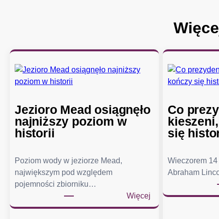
Więce
Jezioro Mead osiągnęło
Co prezy
najniższy poziom w
kieszeni
historii
się histo
Poziom wody w jeziorze Mead,
Wieczorem 14 
największym pod względem
Abraham Linco
pojemności zbiorniku…
:
Więcej
J
e