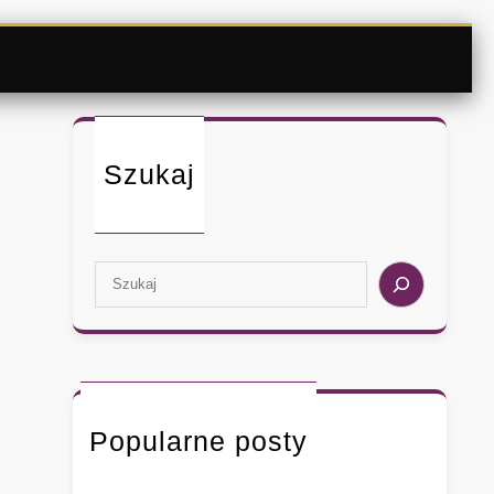
Szukaj
S
e
a
r
c
h
Popularne posty