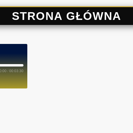
STRONA GŁÓWNA
0:00
/
00:03:30