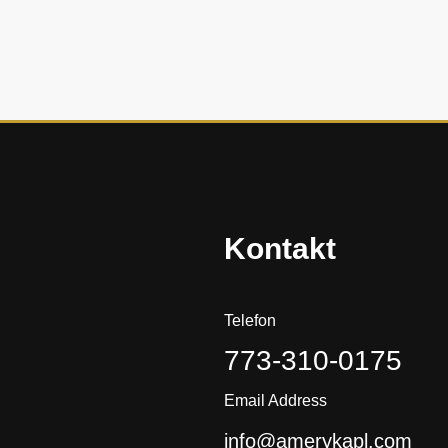
i
s
t
o
r
i
a
?
Kontakt
Telefon
773-310-0175
Email Address
info@amerykapl.com