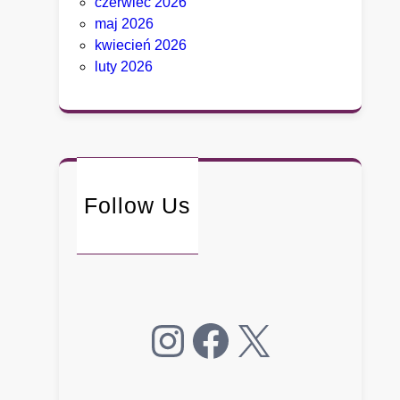
czerwiec 2026
g
maj 2026
o
kwiecień 2026
.
luty 2026
B
y
ł
y
d
o
r
Follow Us
a
d
c
a
B
Instagram
Facebook
X
i
a
ł
e