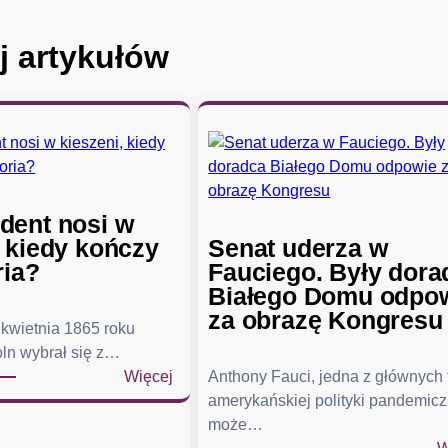
j artykułów
dent nosi w
, kiedy kończy
Senat uderza w
ria?
Fauciego. Były dora
Białego Domu odpo
za obrazę Kongresu
kwietnia 1865 roku
ln wybrał się z…
:
Więcej
Anthony Fauci, jedna z głównych
C
amerykańskiej polityki pandemicz
o
może…
p