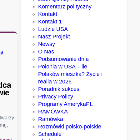
Komentarz polityczny
Kontakt
Kontakt 1
Ludzie USA
Nasz Projekt
Newsy
O Nas
Podsumowanie dnia
Polonia w USA – ile
Polaków mieszka? Życie i
realia w 2026
dca
Poradnik sukces
wie
Privacy Policy
Programy AmerykaPL
RAMÓWKA
 twarzy
Ramówka
nej,
Rozmówki polsko-polskie
Schedule
: