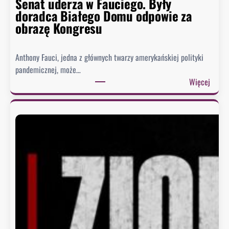
Senat uderza w Fauciego. Były
doradca Białego Domu odpowie za
obrazę Kongresu
Anthony Fauci, jedna z głównych twarzy amerykańskiej polityki
pandemicznej, może…
:
Więcej
S
e
n
a
t
u
d
e
r
z
a
w