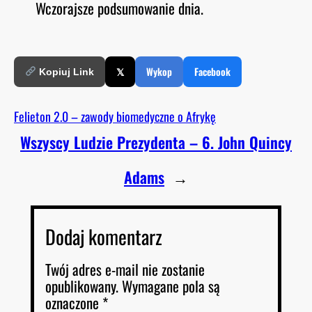
Wczorajsze podsumowanie dnia.
O
RSS FEED
LINK
D
E
EMBED
𝕏
Wykop
Facebook
Kopiuj Link
Felieton 2.0 – zawody biomedyczne o Afrykę
Wszyscy Ludzie Prezydenta – 6. John Quincy
Adams
→
Dodaj komentarz
Twój adres e-mail nie zostanie
opublikowany.
Wymagane pola są
oznaczone
*