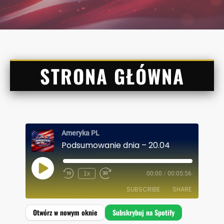
STRONA GŁÓWNA
Ameryka PL
Podsumowanie dnia – 20.04
P
1x
00:00
/
00:05:56
L
A
SUBSCRIBE
SHARE
Y
E
P
I
SHARE
Spotify
S