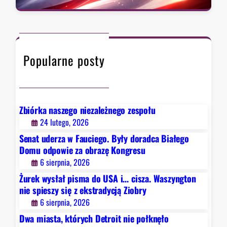
t
a
,
r
r
k
a
c
t
d
h
ó
y
Popularne posty
r
c
y
j
c
ą
h
Z
D
Zbiórka naszego niezależnego zespołu
i
e
24 lutego, 2026
o
t
b
Senat uderza w Fauciego. Były doradca Białego
r
r
Domu odpowie za obrazę Kongresu
o
y
6 sierpnia, 2026
i
Żurek wysłał pisma do USA i… cisza. Waszyngton
t
nie spieszy się z ekstradycją Ziobry
n
6 sierpnia, 2026
i
e
Dwa miasta, których Detroit nie połknęło