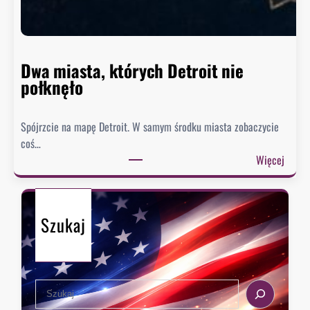
n
n
i
e
Dwa miasta, których Detroit nie
s
połknęło
p
i
Spójrzcie na mapę Detroit. W samym środku miasta zobaczycie
e
coś…
s
:
Więcej
z
D
y
w
s
a
i
Szukaj
m
ę
i
z
a
e
s
k
S
t
s
e
a