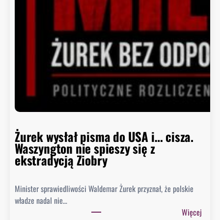
c
a
B
i
a
ł
e
g
o
D
o
m
Żurek wysłał pisma do USA i… cisza.
u
Waszyngton nie spieszy się z
o
ekstradycją Ziobry
d
p
Minister sprawiedliwości Waldemar Żurek przyznał, że polskie
o
władze nadal nie…
w
:
Więcej
i