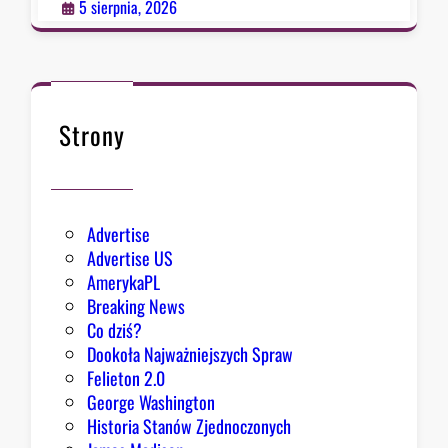
p
5 sierpnia, 2026
o
ł
k
n
ę
Strony
ł
o
Advertise
Advertise US
AmerykaPL
Breaking News
Co dziś?
Dookoła Najważniejszych Spraw
Felieton 2.0
George Washington
Historia Stanów Zjednoczonych