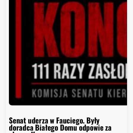
Senat uderza w Fauciego. Były
doradca Białego Domu odpowie za