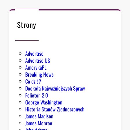
ł
k
n
ę
Strony
ł
o
Advertise
Advertise US
AmerykaPL
Breaking News
Co dziś?
Dookoła Najważniejszych Spraw
Felieton 2.0
George Washington
Historia Stanów Zjednoczonych
James Madison
James Monroe