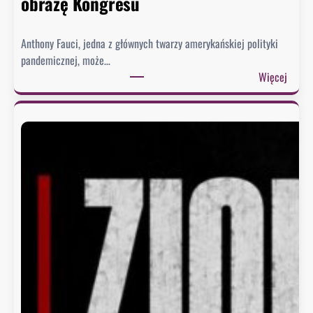
obrazę Kongresu
Anthony Fauci, jedna z głównych twarzy amerykańskiej polityki
pandemicznej, może…
:
Więcej
S
e
n
a
t
u
d
e
r
z
a
w
F
a