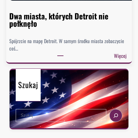
i
e
Dwa miasta, których Detroit nie
s
połknęło
p
i
Spójrzcie na mapę Detroit. W samym środku miasta zobaczycie
e
coś…
s
:
Więcej
z
D
y
w
s
a
i
Szukaj
m
ę
i
z
a
e
s
k
S
t
s
e
a
t
a
,
r
r
k