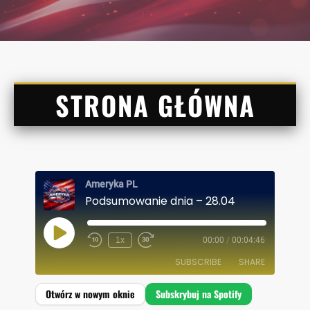
STRONA GŁÓWNA
Ameryka PL
Podsumowanie dnia – 28.04
P
1x
00:00
/
00:04:46
L
A
SUBSCRIBE
SHARE
Y
E
P
I
SHARE
Spotify
S