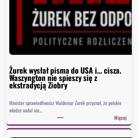
B
i
a
ł
e
g
o
D
o
m
Żurek wysłał pisma do USA i… cisza.
u
Waszyngton nie spieszy się z
o
ekstradycją Ziobry
d
p
Minister sprawiedliwości Waldemar Żurek przyznał, że polskie
o
władze nadal nie…
w
:
Więcej
i
Ż
e
u
z