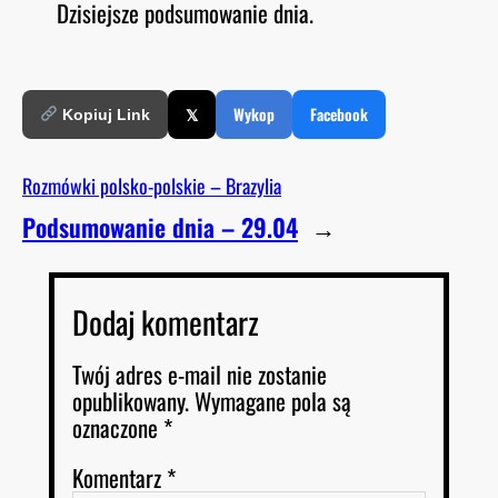
Dzisiejsze podsumowanie dnia.
O
RSS FEED
LINK
D
E
EMBED
𝕏
Wykop
Facebook
Kopiuj Link
Rozmówki polsko-polskie – Brazylia
Podsumowanie dnia – 29.04
→
Dodaj komentarz
Twój adres e-mail nie zostanie
opublikowany.
Wymagane pola są
oznaczone
*
Komentarz
*