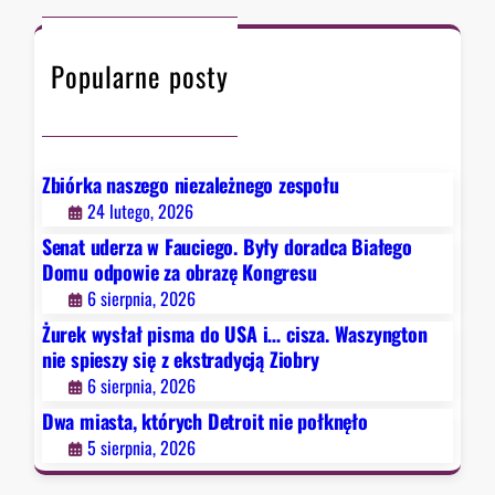
a
c
t
d
h
ó
y
Popularne posty
r
c
y
j
c
ą
h
Z
D
Zbiórka naszego niezależnego zespołu
i
e
24 lutego, 2026
o
t
b
Senat uderza w Fauciego. Były doradca Białego
r
r
Domu odpowie za obrazę Kongresu
o
y
6 sierpnia, 2026
i
Żurek wysłał pisma do USA i… cisza. Waszyngton
t
nie spieszy się z ekstradycją Ziobry
n
6 sierpnia, 2026
i
e
Dwa miasta, których Detroit nie połknęło
p
5 sierpnia, 2026
o