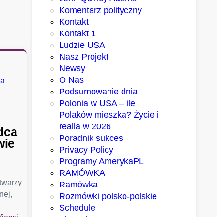
Komentarz polityczny
Kontakt
Kontakt 1
Ludzie USA
Nasz Projekt
Newsy
O Nas
Podsumowanie dnia
Polonia w USA – ile
Polaków mieszka? Życie i
realia w 2026
dca
Poradnik sukces
wie
Privacy Policy
Programy AmerykaPL
RAMÓWKA
 twarzy
Ramówka
nej,
Rozmówki polsko-polskie
Schedule
: