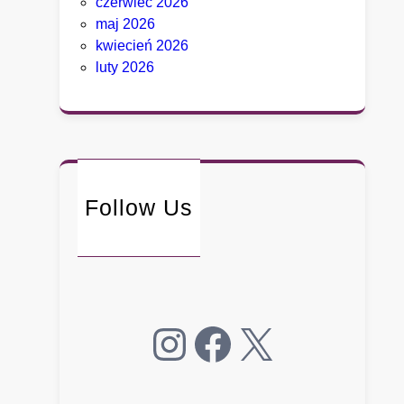
czerwiec 2026
g
maj 2026
o
kwiecień 2026
.
luty 2026
B
y
ł
y
d
o
r
Follow Us
a
d
c
a
B
Instagram
Facebook
X
i
a
ł
e