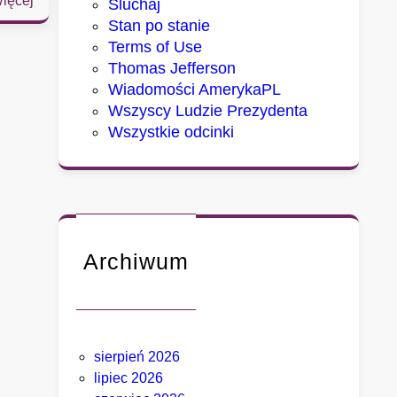
ięcej
Sluchaj
S
Stan po stanie
e
Terms of Use
n
Thomas Jefferson
a
Wiadomości AmerykaPL
t
Wszyscy Ludzie Prezydenta
u
Wszystkie odcinki
d
e
r
z
a
w
Archiwum
F
a
u
c
sierpień 2026
i
lipiec 2026
e