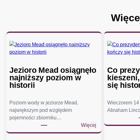
Więce
Jezioro Mead osiągnęło
Co prezy
najniższy poziom w
kieszeni
historii
się histo
Poziom wody w jeziorze Mead,
Wieczorem 14 
największym pod względem
Abraham Linco
pojemności zbiorniku…
:
Więcej
J
e