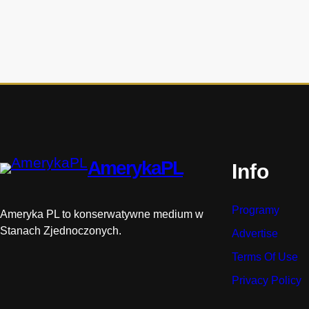
t
o
r
i
i
AmerykaPL
Info
Programy
Ameryka PL to konserwatywne medium w
Stanach Zjednoczonych.
Advertise
Terms Of Use
Privacy Policy