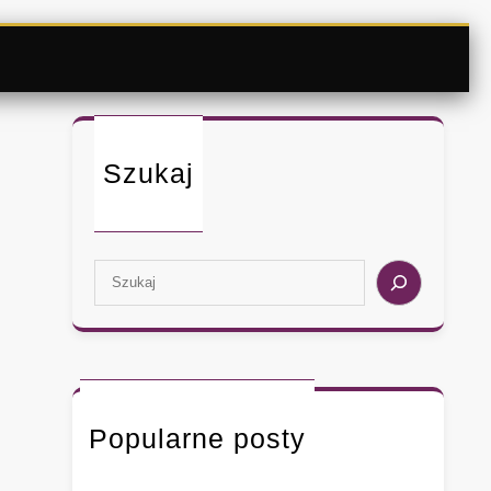
Szukaj
S
e
a
r
c
h
Popularne posty