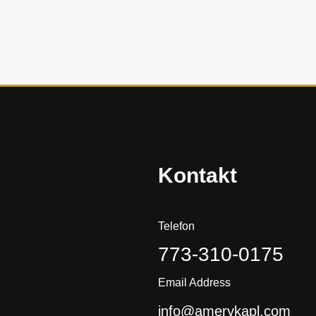
i
s
t
o
r
i
a
?
Kontakt
Telefon
773-310-0175
Email Address
info@amerykapl.com