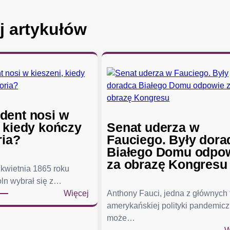
j artykułów
dent nosi w
, kiedy kończy
Senat uderza w
ria?
Fauciego. Były dora
Białego Domu odpo
za obrazę Kongresu
kwietnia 1865 roku
ln wybrał się z…
:
Więcej
Anthony Fauci, jedna z głównych
C
amerykańskiej polityki pandemicz
o
może…
p