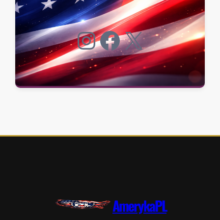
Instagram
Facebook
X
AmerykaPL