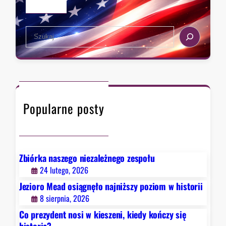
u
d
S
e
e
r
a
z
r
a
c
w
h
F
Popularne posty
a
u
c
i
e
Zbiórka naszego niezależnego zespołu
g
24 lutego, 2026
o
Jezioro Mead osiągnęło najniższy poziom w historii
.
8 sierpnia, 2026
B
Co prezydent nosi w kieszeni, kiedy kończy się
y