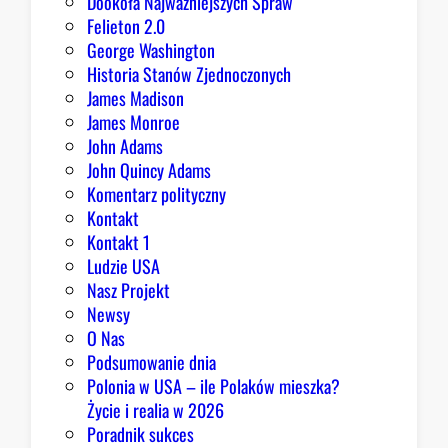
Dookoła Najważniejszych Spraw
u
Felieton 2.0
o
George Washington
d
Historia Stanów Zjednoczonych
p
James Madison
o
James Monroe
w
John Adams
i
John Quincy Adams
e
Komentarz polityczny
z
Kontakt
a
Kontakt 1
o
Ludzie USA
b
Nasz Projekt
r
Newsy
a
O Nas
z
Podsumowanie dnia
ę
Polonia w USA – ile Polaków mieszka?
K
Życie i realia w 2026
o
Poradnik sukces
n