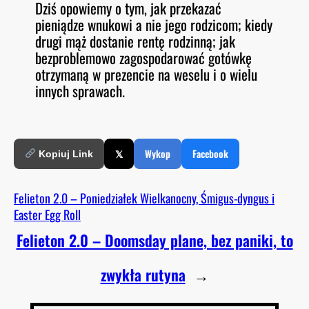
Dziś opowiemy o tym, jak przekazać
O
RSS FEED
pieniądze wnukowi a nie jego rodzicom; kiedy
LINK
D
E
drugi mąż dostanie rentę rodzinną; jak
EMBED
bezproblemowo zagospodarować gotówkę
otrzymaną w prezencie na weselu i o wielu
innych sprawach.
𝕏
Wykop
Facebook
Kopiuj Link
Felieton 2.0 – Poniedziałek Wielkanocny, Śmigus-dyngus i
Easter Egg Roll
Felieton 2.0 – Doomsday plane, bez paniki, to
zwykła rutyna
→