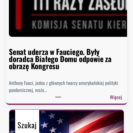
y
s
i
ę
h
i
s
Senat uderza w Fauciego. Były
t
doradca Białego Domu odpowie za
o
obrazę Kongresu
r
i
Anthony Fauci, jedna z głównych twarzy amerykańskiej polityki
a
pandemicznej, może…
?
:
Więcej
S
e
n
Szukaj
a
t