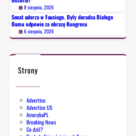
historia?
ł
8 sierpnia, 2026
y
d
Senat uderza w Fauciego. Były doradca Białego
o
Domu odpowie za obrazę Kongresu
r
6 sierpnia, 2026
a
d
c
a
B
Strony
i
a
ł
e
Advertise
g
Advertise US
o
AmerykaPL
D
Breaking News
o
Co dziś?
m