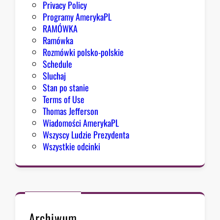
Privacy Policy
g
Programy AmerykaPL
r
RAMÓWKA
e
Ramówka
s
Rozmówki polsko-polskie
u
Schedule
Sluchaj
Stan po stanie
Terms of Use
Thomas Jefferson
Wiadomości AmerykaPL
Wszyscy Ludzie Prezydenta
Wszystkie odcinki
Archiwum