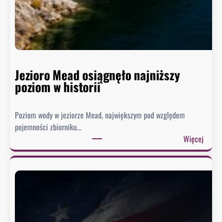
Jezioro Mead osiągnęło najniższy
poziom w historii
Poziom wody w jeziorze Mead, największym pod względem
pojemności zbiorniku…
:
Więcej
J
e
z
i
o
r
o