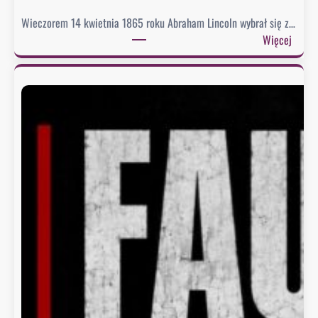
Wieczorem 14 kwietnia 1865 roku Abraham Lincoln wybrał się z…
:
Więcej
C
o
p
r
e
z
y
d
e
n
t
n
o
s
i
w