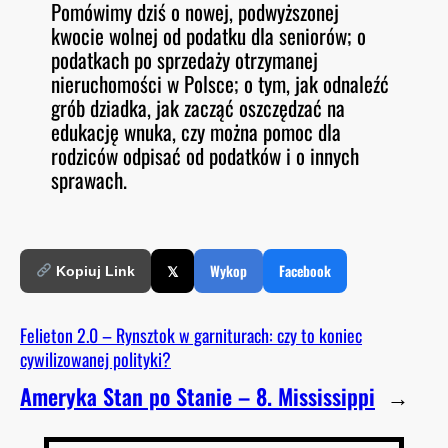
Pomówimy dziś o nowej, podwyższonej
O
RSS FEED
kwocie wolnej od podatku dla seniorów; o
LINK
D
E
podatkach po sprzedaży otrzymanej
EMBED
nieruchomości w Polsce; o tym, jak odnaleźć
grób dziadka, jak zacząć oszczędzać na
edukację wnuka, czy można pomoc dla
rodziców odpisać od podatków i o innych
sprawach.
𝕏
Wykop
Facebook
Kopiuj Link
Felieton 2.0 – Rynsztok w garniturach: czy to koniec
cywilizowanej polityki?
Ameryka Stan po Stanie – 8. Mississippi
→