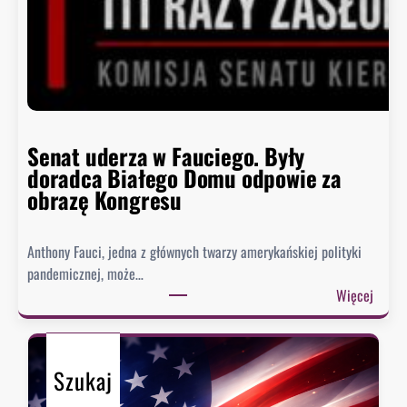
y
s
i
ę
h
i
s
Senat uderza w Fauciego. Były
t
doradca Białego Domu odpowie za
o
obrazę Kongresu
r
i
Anthony Fauci, jedna z głównych twarzy amerykańskiej polityki
a
pandemicznej, może…
?
:
Więcej
S
e
n
Szukaj
a
t