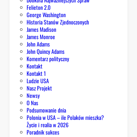
Dookoła Najważniejszych Spraw
u
Felieton 2.0
o
George Washington
d
Historia Stanów Zjednoczonych
p
James Madison
o
James Monroe
w
John Adams
i
John Quincy Adams
e
Komentarz polityczny
z
Kontakt
a
Kontakt 1
o
Ludzie USA
b
Nasz Projekt
r
Newsy
a
O Nas
z
Podsumowanie dnia
ę
Polonia w USA – ile Polaków mieszka?
K
Życie i realia w 2026
o
Poradnik sukces
n