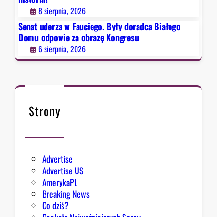
ł
8 sierpnia, 2026
y
d
Senat uderza w Fauciego. Były doradca Białego
o
Domu odpowie za obrazę Kongresu
r
6 sierpnia, 2026
a
d
c
a
B
Strony
i
a
ł
e
Advertise
g
Advertise US
o
AmerykaPL
D
Breaking News
o
Co dziś?
m