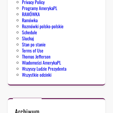
Privacy Policy
g
Programy AmerykaPL
r
RAMÓWKA
e
Ramówka
s
Rozmówki polsko-polskie
u
Schedule
Sluchaj
Stan po stanie
Terms of Use
Thomas Jefferson
Wiadomości AmerykaPL
Wszyscy Ludzie Prezydenta
Wszystkie odcinki
Archiwum