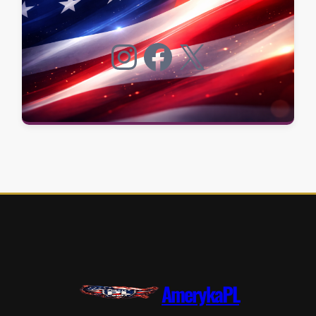
Instagram
Facebook
X
AmerykaPL