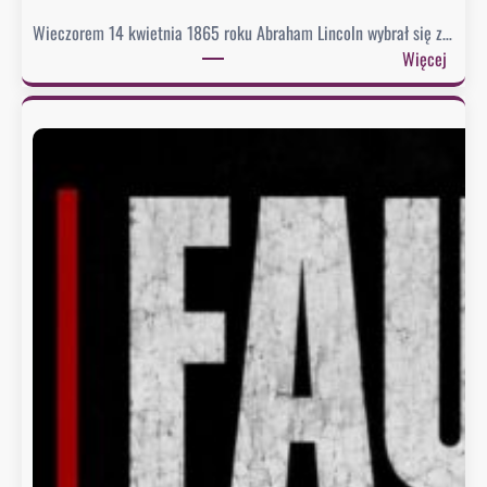
Wieczorem 14 kwietnia 1865 roku Abraham Lincoln wybrał się z…
:
Więcej
C
o
p
r
e
z
y
d
e
n
t
n
o
s
i
w