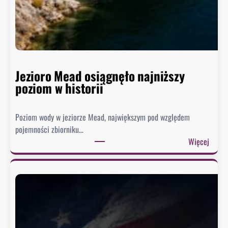
Jezioro Mead osiągnęło najniższy
poziom w historii
Poziom wody w jeziorze Mead, największym pod względem
pojemności zbiorniku…
:
Więcej
J
e
z
i
o
r
o