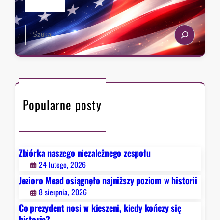
u
d
S
e
e
r
a
z
r
a
c
w
h
F
Popularne posty
a
u
c
i
e
Zbiórka naszego niezależnego zespołu
g
24 lutego, 2026
o
Jezioro Mead osiągnęło najniższy poziom w historii
.
8 sierpnia, 2026
B
Co prezydent nosi w kieszeni, kiedy kończy się
y
historia?